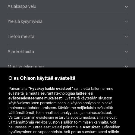
Alatunniste
Asiakaspalvelu
Yleisiä kysymyksiä
Tietoa meistä
Ajankohtaista
Muut yrityksemme
Clas Ohlson käyttää evästeitä
Etsi myymälä
Painamalla
”Hyväksy kaikki evästeet”
sallit, että tallennamme
evästeitä ja muuta seurantateknologiaa laitteellesi
SE
NO
FI
evästeselosteemme mukaisesti
. Evästeitä käytetään sivuston
käyttökokemuksen parantamiseen ja käytön analysointiin sekä
FI
SV
mainonnan kohdentamiseen. Käytämme neljänlaisia evästeitä:
välttämättömät, toiminnalliset, analyyttiset ja mainosevästeet.
Välttämättömiin evästeisiin ei tarvita suostumustasi, sillä ne ovat
välttämättömiä verkkosivuston sisällön toimimisen kannalta. Voit
halutessasi muuttaa asetuksiasi painamalla
Asetukset
. Evästeiden
hyväksyminen on vapaaehtoista. Voit perua suostumuksesi milloin