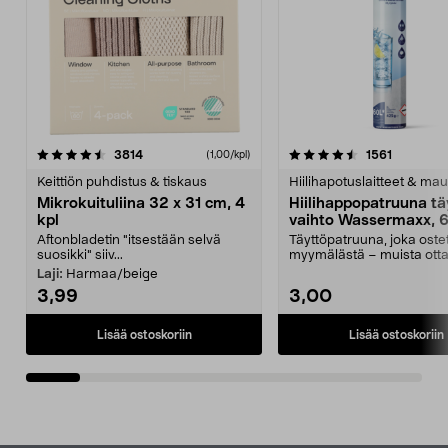
4.5viidestä
arvostelut
4.5viidestä
arvostelu
3814
1561
(1,00/kpl)
tähdestä
t
Keittiön puhdistus & tiskaus
Hiilihapotuslaitteet & mau
Mikrokuituliina 32 x 31 cm, 4
Hiilihappopatruuna tä
kpl
vaihto Wassermaxx, 6
Aftonbladetin "itsestään selvä
Täyttöpatruuna, joka ost
suosikki" siiv...
myymälästä – muista ott
patruuna mukaasi m...
Laji:
Harmaa/beige
3,99
3,00
Lisää ostoskoriin
Lisää ostoskoriin