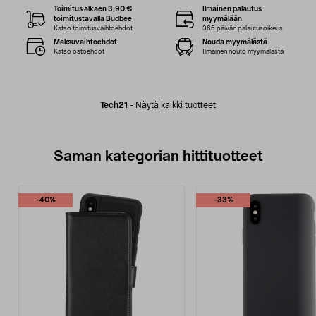
Toimitus alkaen 3,90 €
Ilmainen palautus
toimitustavalla Budbee
myymälään
Katso toimitusvaihtoehdot
365 päivän palautusoikeus
Maksuvaihtoehdot
Nouda myymälästä
Katso ostoehdot
Ilmainen nouto myymälästä
Tech21
-
Näytä kaikki tuotteet
Saman kategorian hittituotteet
-40%
-33%