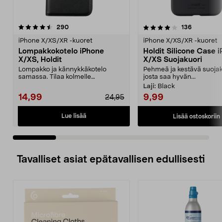
4.0 viidestä
arvostelut
4.5 viidestä
arvostelut
290
136
tähdestä
t
iPhone X/XS/XR -kuoret
iPhone X/XS/XR -kuoret
Lompakkokotelo iPhone
Holdit Silicone Case 
X/XS, Holdit
X/XS Suojakuori
Lompakko ja kännykkäkotelo
Pehmeä ja kestävä suojak
samassa. Tilaa kolmelle
josta saa hyvän...
luottokortille – jätä lompakk...
Laji:
Black
14,99
9,99
24,95
Lue lisää
Lisää ostoskoriin
Tavalliset asiat epätavallisen edullisesti