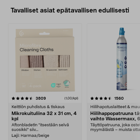
Tavalliset asiat epätavallisen edullisesti
4.5viidestä
arvostelut
4.5viidestä
arvostel
3809
1560
(1,00/kpl)
tähdestä
t
Keittiön puhdistus & tiskaus
Hiilihapotuslaitteet & mau
Mikrokuituliina 32 x 31 cm, 4
Hiilihappopatruuna tä
kpl
vaihto Wassermaxx, 6
Aftonbladetin "itsestään selvä
Täyttöpatruuna, joka ost
suosikki" siiv...
myymälästä – muista ott
patruuna mukaasi m...
Laji:
Harmaa/beige