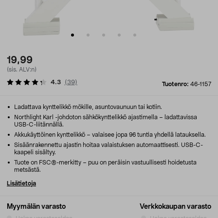
19,99
(sis. ALV:n)
4.3
(
39
)
Tuotenro:
46-1157
Ladattava kynttelikkö mökille, asuntovaunuun tai kotiin.
Northlight Karl -johdoton sähkökynttelikkö ajastimella – ladattavissa
USB-C-liitännällä.
Akkukäyttöinen kynttelikkö – valaisee jopa 96 tuntia yhdellä latauksella.
Sisäänrakennettu ajastin hoitaa valaistuksen automaattisesti. USB-C-
kaapeli sisältyy.
Tuote on FSC®-merkitty – puu on peräisin vastuullisesti hoidetusta
metsästä.
Lisätietoja
Myymälän varasto
Verkkokaupan varasto