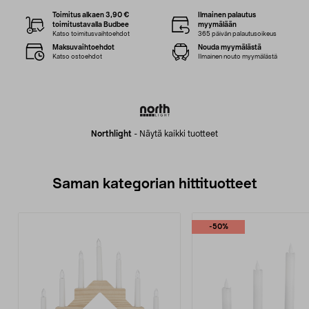
Toimitus alkaen 3,90 €
Ilmainen palautus
toimitustavalla Budbee
myymälään
Katso toimitusvaihtoehdot
365 päivän palautusoikeus
Maksuvaihtoehdot
Nouda myymälästä
Katso ostoehdot
Ilmainen nouto myymälästä
Northlight
-
Näytä kaikki tuotteet
Saman kategorian hittituotteet
-50%