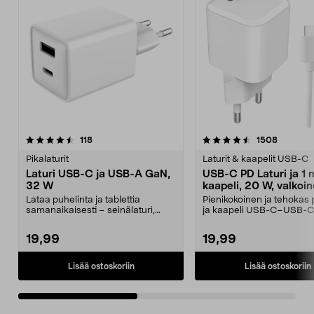
4.5viidestä
arvostelut
4.5viidestä
arvostel
118
1508
tähdestä
t
Pikalaturit
Laturit & kaapelit USB-C
Laturi USB-C ja USB-A GaN,
USB-C PD Laturi ja 1 
32 W
kaapeli, 20 W, valkoi
Lataa puhelinta ja tablettia
Pienikokoinen ja tehokas p
samanaikaisesti – seinälaturi,
ja kaapeli USB-C–USB-C 
jonka kokonaisteho o...
metri). Lataa kaik...
19,99
19,99
Lisää ostoskoriin
Lisää ostoskoriin