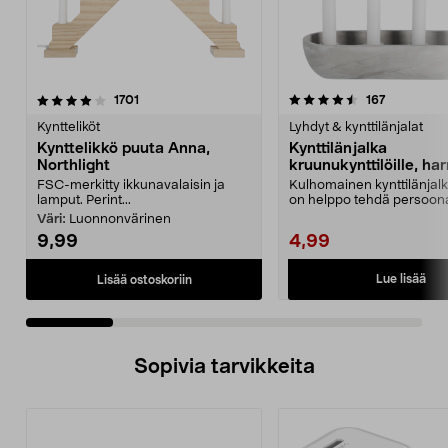
4.5 viidestä
arvostelut
4.0 viidestä
arvostelut
1701
167
tähdestä
t
Kyntteliköt
Lyhdyt & kynttilänjalat
Kynttelikkö puuta Anna,
Kynttilänjalka
Northlight
kruunukynttilöille, ha
30 x 10 cm
FSC-merkitty ikkunavalaisin ja
Kulhomainen kynttilänjalk
lamput. Perint...
on helppo tehdä persoona
Kynttilänjalka...
Väri:
Luonnonvärinen
9,99
4,99
Lue lisää
Lisää ostoskoriin
Sopivia tarvikkeita