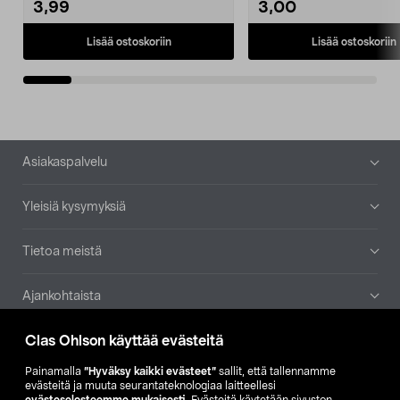
3,99
3,00
Lisää ostoskoriin
Lisää ostoskoriin
Alatunniste
Asiakaspalvelu
Yleisiä kysymyksiä
Tietoa meistä
Ajankohtaista
Clas Ohlson käyttää evästeitä
Muut yrityksemme
Painamalla
”Hyväksy kaikki evästeet”
sallit, että tallennamme
Etsi myymälä
evästeitä ja muuta seurantateknologiaa laitteellesi