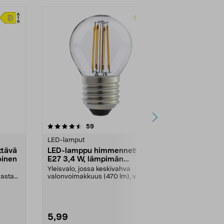
arvostelut
59
tähdestä
LED-lamput
tävä
LED-lamppu himmennettävä
oinen
E27 3,4 W, lämpimän
valkoinen
Yleisvalo, jossa keskivahva
vastaa
valonvoimakkuus (470 lm), vastaa
40 W:n hehkulamppua...
5,99