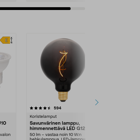
Lisää ostoskoriin
4.5 viidestä
arvostelut
4.5
594
1
tähdestä
tähdestä
Koristelamput
Koristelampu
U10
Savunvärinen lamppu,
Koristelam
himmennettävä LED G125
0,6 W, Nort
E27 Smokey, musta
 valon
50 lm – vastaa noin 10 W:n
Suuri pyöreä 
hehkulamppua. LED-lamppu E27-
kuluttaa erittäi