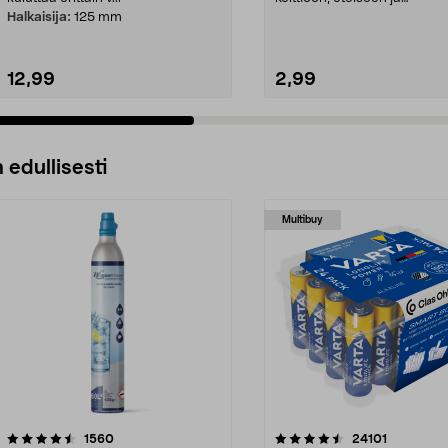
makuuhuoneeseen. LED-ko.
Halkaisija:
125 mm
12,99
2,99
 edullisesti
Multibuy
4.5viidestä
arvostelut
4.5viidestä
arvostelut
1560
24101