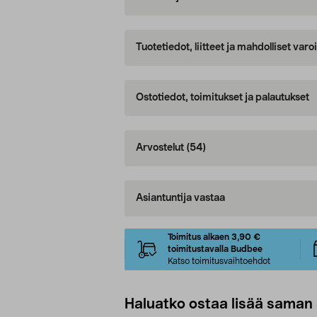
Tuotetiedot, liitteet ja mahdolliset var
Ostotiedot, toimitukset ja palautukset
Arvostelut
(54)
Asiantuntija vastaa
Toimitus alkaen 3,90 €
toimitustavalla Budbee
Katso toimitusvaihtoehdot
Haluatko ostaa lisää saman 