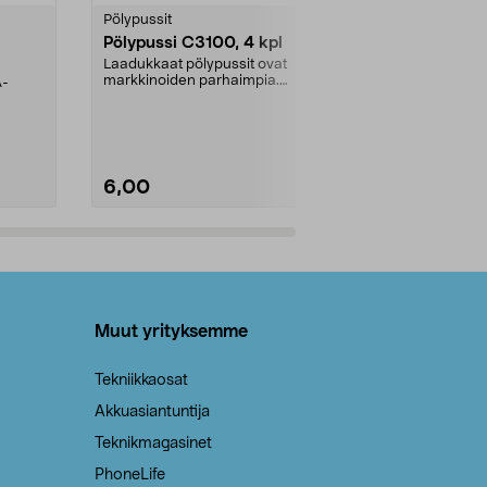
tähdestä
tähdestä
Pölypussit
Kierrätys & ro
Pölypussi C3100, 4 kpl
Roskapussi,
kahvat, 30 l
Laadukkaat pölypussit ovat
markkinoiden parhaimpia.
A-
Testivoittaja 
Kestävä, jopa 50 % suurempi ...
roskapussi u
Roskapussi, jo
6,00
2,00
Lisää ostoskoriin
Lisää
Muut yrityksemme
Tekniikkaosat
Akkuasiantuntija
Teknikmagasinet
PhoneLife