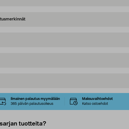
oitusmerkinnät
Ilmainen palautus myymälään
Maksuvaihtoehdot
365 päivän palautusoikeus
Katso ostoehdot
sarjan tuotteita?