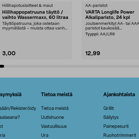
tähdestä
Hiilihapotuslaitteet & maut
AA-paristot
Hiilihappopatruuna täyttö /
VARTA Longlife Power
vaihto Wassermaxx, 60 litraa
Alkaliparisto, 24 kpl
Täyttöpatruuna, joka ostetaan
Joutsenmerkityt AA- tai AA
myymälästä – muista ottaa vanha
paristot kaukosää...
patruuna mukaasi m...
Tyyppi:
AA/LR6
3,00
12,99
Lisää ostoskoriin
Lisää ostoskoriin
ysymyksiä
Tietoa meistä
Ajankohtaista
isään/Rekisteröidy
Tietoa meistä
Grillit
 salasana?
Uutishuone
Säilytys
ot
Vastuullisuus
Painepesurit
ria
Ura
Ruohotrimmerit