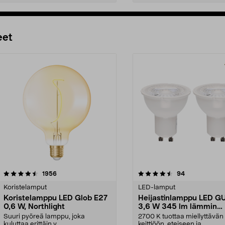
Lisää ostoskoriin
Lisää ostoskoriin
eet
4.5 viidestä
arvostelut
4.5 viidestä
arvostelut
1956
94
tähdestä
Koristelamput
LED-lamput
Koristelamppu LED Glob E27
Heijastinlamppu LED G
0,6 W, Northlight
3,6 W 345 lm lämmin
valkoinen 2 kpl
Suuri pyöreä lamppu, joka
2700 K tuottaa miellyttävän
kuluttaa erittäin v...
keittiöön, eteiseen ja