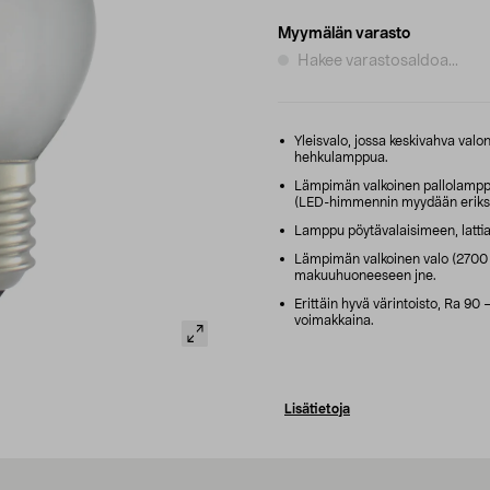
Myymälän varasto
Hakee varastosaldoa...
Yleisvalo, jossa keskivahva val
hehkulamppua.
Lämpimän valkoinen pallolamppu
(LED-himmennin myydään eriks
Lamppu pöytävalaisimeen, lattia
Lämpimän valkoinen valo (2700 K
makuuhuoneeseen jne.
Erittäin hyvä värintoisto, Ra 90 – 
voimakkaina.
Lisätietoja