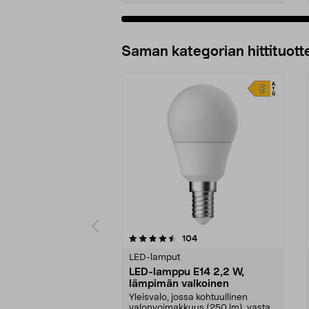
Lisää ostoskoriin
Saman kategorian hittituott
5 viidestä
4.5 viidestä
arvostelut
104
tähdestä
tähdestä
LED-lamput
LED-lamppu E14 2,2 W,
lämpimän valkoinen
Yleisvalo, jossa kohtuullinen
valonvoimakkuus (250 lm), vastaa