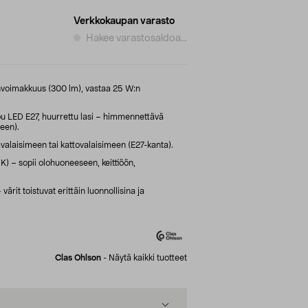
Verkkokaupan varasto
Hakee varastosaldoa...
onvoimakkuus (300 lm), vastaa 25 W:n
 LED E27, huurrettu lasi – himmennettävä
een).
valaisimeen tai kattovalaisimeen (E27-kanta).
) – sopii olohuoneeseen, keittiöön,
värit toistuvat erittäin luonnollisina ja
Clas Ohlson
-
Näytä kaikki tuotteet