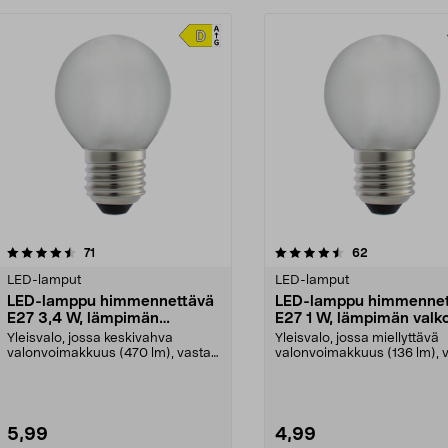
4.5viidestä
arvostelut
4.5viidestä
arvostelut
71
62
tähdestä
LED-lamput
LED-lamput
LED-lamppu himmennettävä
LED-lamppu himmennet
E27 3,4 W, lämpimän
E27 1 W, lämpimän valk
valkoinen
Yleisvalo, jossa keskivahva
Yleisvalo, jossa miellyttävä
valonvoimakkuus (470 lm), vastaa
valonvoimakkuus (136 lm), 
40 W:n hehkulamppua...
15 W:n hehkulamppu...
5,99
4,99