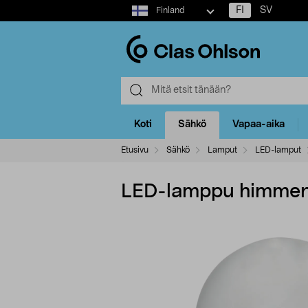
Select
FI
SV
Finland
market
Koti
Sähkö
Vapaa-aika
Etusivu
Sähkö
Lamput
LED-lamput
LED-lamppu himmenn