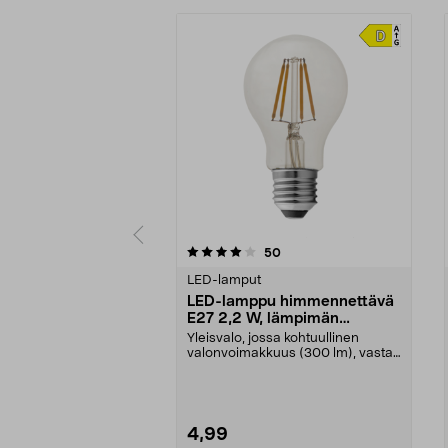
0viidestä
4.5viidestä
arvostelut
50
tähdestä
tähdestä
LED-lamput
LED-lamppu himmennettävä
E27 2,2 W, lämpimän
valkoinen
Yleisvalo, jossa kohtuullinen
valonvoimakkuus (300 lm), vastaa
30 W:n hehkulampp...
4,99