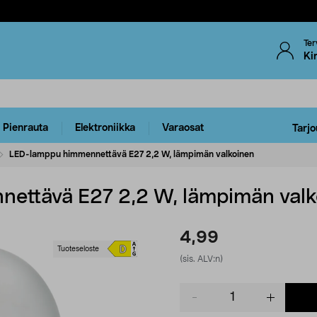
Ter
Ki
Pienrauta
Elektroniikka
Varaosat
Tarjo
LED-lamppu himmennettävä E27 2,2 W, lämpimän valkoinen
ettävä E27 2,2 W, lämpimän valk
4,99
Tuoteseloste
(sis. ALV:n)
Product
quantity