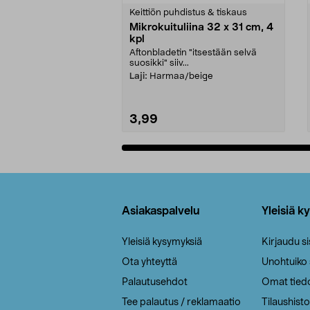
tähdestä
tähdestä
Keittiön puhdistus & tiskaus
Mikrokuituliina 32 x 31 cm, 4
kpl
Aftonbladetin "itsestään selvä
suosikki" siiv...
Laji:
Harmaa/beige
3,99
Lisää ostoskoriin
Alatunniste
Asiakaspalvelu
Yleisiä k
Yleisiä kysymyksiä
Kirjaudu s
Ota yhteyttä
Unohtuiko
Palautusehdot
Omat tied
Tee palautus / reklamaatio
Tilaushisto