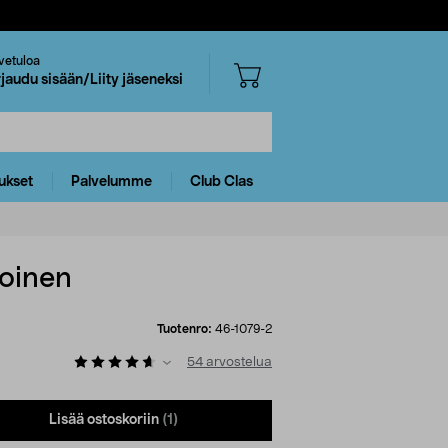
vetuloa
rjaudu sisään/Liity jäseneksi
ukset
Palvelumme
Club Clas
oinen
Tuotenro:
46-1079-2
54
arvostelua
Lisää ostoskoriin
(1)