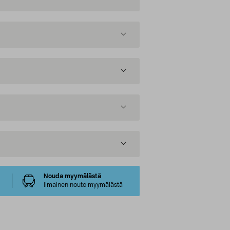
Nouda myymälästä
Ilmainen nouto myymälästä