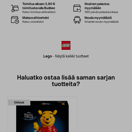
Toimitus alkaen 3,90 €
Ilmainen palautus
toimitustavalla Budbee
myymälään
Katso toimitusvaihtoehdot
365 päivän palautusoikeus
Maksuvaihtoehdot
Nouda myymälästä
Katso ostoehdot
Ilmainen nouto myymälästä
Lego
-
Näytä kaikki tuotteet
Haluatko ostaa lisää saman sarjan
tuotteita?
Uutuus