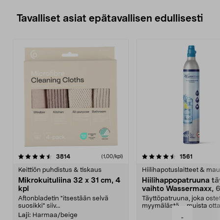
Tavalliset asiat epätavallisen edullisesti
4.5viidestä
arvostelut
4.5viidestä
arvostelu
3814
1561
(1,00/kpl)
tähdestä
t
Keittiön puhdistus & tiskaus
Hiilihapotuslaitteet & mau
Mikrokuituliina 32 x 31 cm, 4
Hiilihappopatruuna tä
kpl
vaihto Wassermaxx, 6
Aftonbladetin "itsestään selvä
Täyttöpatruuna, joka ost
suosikki" siiv...
myymälästä – muista ott
patruuna mukaasi m...
Laji:
Harmaa/beige
-