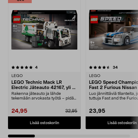
-24%
4.5 viidestä
arvostelut
5.0 viidestä
arvostelut
4
34
tähdestä
t
LEGO
LEGO
LEGO Technic Mack LR
LEGO Speed Champio
Electric Jäteauto 42167, yli 8-
Fast 2 Furious Nissan
vuotiaille
GT-R (R34) 76917, yli 
Rakenna jäteauto ja lähde
Luo jännittäviä tilanteita, 
vuotiaille
tekemään arvokasta työtä – pidä
tuttuja Fast and the Furio
kaupunki puhtaana vihr...
elokuvista....
24,95
23,95
32,95
Lisää ostoskoriin
Lisää ostoskoriin