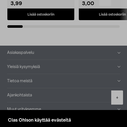
3,99
3,00
Lisää ostoskoriin
Lisää ostoskoriin
Alatunniste
Asiakaspalvelu
Yleisiä kysymyksiä
Tietoa meistä
Ajankohtaista
Product
+
quantity
Muut yrityksemme
Clas Ohlson käyttää evästeitä
Etsi myymälä