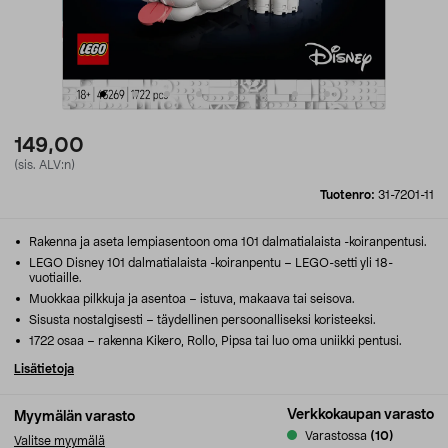
149,00
(sis. ALV:n)
Tuotenro:
31-7201-11
Rakenna ja aseta lempiasentoon oma 101 dalmatialaista -koiranpentusi.
LEGO Disney 101 dalmatialaista -koiranpentu – LEGO-setti yli 18-
vuotiaille.
Muokkaa pilkkuja ja asentoa – istuva, makaava tai seisova.
Sisusta nostalgisesti – täydellinen persoonalliseksi koristeeksi.
1722 osaa – rakenna Kikero, Rollo, Pipsa tai luo oma uniikki pentusi.
Lisätietoja
Verkkokaupan varasto
Myymälän varasto
Varastossa
(10)
Valitse myymälä