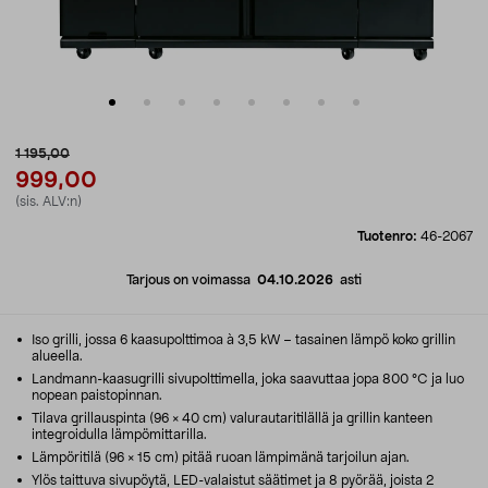
1 195,00
999,00
(sis. ALV:n)
Tuotenro:
46-2067
Tarjous on voimassa
04.10.2026
asti
Iso grilli, jossa 6 kaasupolttimoa à 3,5 kW – tasainen lämpö koko grillin
alueella.
Landmann-kaasugrilli sivupolttimella, joka saavuttaa jopa 800 °C ja luo
nopean paistopinnan.
Tilava grillauspinta (96 × 40 cm) valurautaritilällä ja grillin kanteen
integroidulla lämpömittarilla.
Lämpöritilä (96 × 15 cm) pitää ruoan lämpimänä tarjoilun ajan.
Ylös taittuva sivupöytä, LED-valaistut säätimet ja 8 pyörää, joista 2