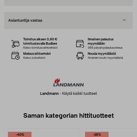
Asiantuntija vastaa
Toimitus alkaen 3,90 €
Ilmainen palautus
toimitustavalla Budbee
myymälään
Katso toimitusvaihtoehdot
365 päivän palautusoikeus
Maksuvaihtoehdot
Nouda myymälästä
Katso ostoehdot
Ilmainen nouto myymälästä
Landmann
-
Näytä kaikki tuotteet
Saman kategorian hittituotteet
-40%
-28%