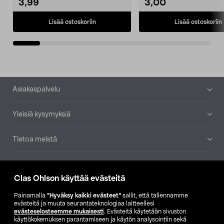
3,99
3,00
Lisää ostoskoriin
Lisää ostoskoriin
Alatunniste
Asiakaspalvelu
Yleisiä kysymyksiä
Tietoa meistä
Ajankohtaista
Clas Ohlson käyttää evästeitä
Muut yrityksemme
Painamalla
”Hyväksy kaikki evästeet”
sallit, että tallennamme
evästeitä ja muuta seurantateknologiaa laitteellesi
evästeselosteemme mukaisesti
. Evästeitä käytetään sivuston
Etsi myymälä
käyttökokemuksen parantamiseen ja käytön analysointiin sekä