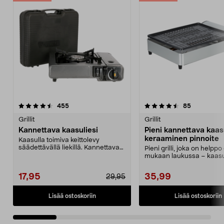
4.5 viidestä
arvostelut
4.5 viidestä
arvostelut
455
85
tähdestä
t
Grillit
Grillit
Kannettava kaasuliesi
Pieni kannettava kaasu
keraaminen pinnoite
Kaasulla toimiva keittolevy
säädettävällä liekillä. Kannettava
Pieni grilli, joka on helppo
kaasuliesi ruoan ...
mukaan laukussa – kaasu
MSF-1A myydään e...
17,95
35,99
29,95
Lisää ostoskoriin
Lisää ostoskoriin