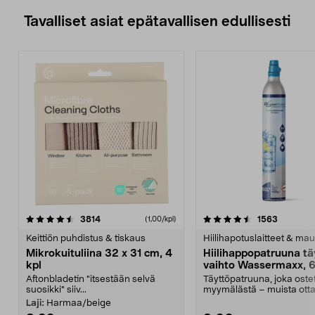
Tavalliset asiat epätavallisen edullisesti
4.5viidestä
arvostelut
4.5viidestä
arvostelu
3814
1563
(1,00/kpl)
tähdestä
t
Keittiön puhdistus & tiskaus
Hiilihapotuslaitteet & mau
Mikrokuituliina 32 x 31 cm, 4
Hiilihappopatruuna tä
kpl
vaihto Wassermaxx, 6
Aftonbladetin "itsestään selvä
Täyttöpatruuna, joka ost
suosikki" siiv...
myymälästä – muista ott
patruuna mukaasi m...
Laji:
Harmaa/beige