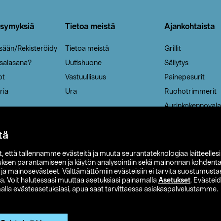
ysymyksiä
Tietoa meistä
Ajankohtaista
isään/Rekisteröidy
Tietoa meistä
Grillit
 salasana?
Uutishuone
Säilytys
ot
Vastuullisuus
Painepesurit
ria
Ura
Ruohotrimmerit
Aurinkokennovala
tä
it, että tallennamme evästeitä ja muuta seurantateknologiaa laitteelles
uksen parantamiseen ja käytön analysointiin sekä mainonnan kohdenta
t ja mainosevästeet. Välttämättömiin evästeisiin ei tarvita suostumustas
a. Voit halutessasi muuttaa asetuksiasi painamalla
Asetukset
. Evästei
lla evästeasetuksiasi, apua saat tarvittaessa asiakaspalvelustamme.
 Ohlson
Club Clas
Ostoehdot
Tietosuojaseloste
Et
Näytä hinnat ilman ALV:a