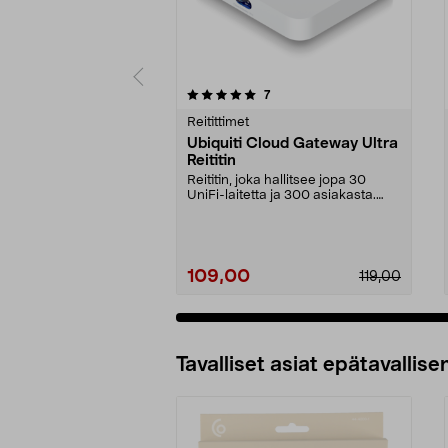
0 viidestä
5.0 viidestä
arvostelut
7
tähdestä
tähdestä
Reitittimet
Ubiquiti Cloud Gateway Ultra
Reititin
Reititin, joka hallitsee jopa 30
UniFi-laitetta ja 300 asiakasta.
Ubiquiti Cloud...
109,00
119,00
Tavalliset asiat epätavallisen