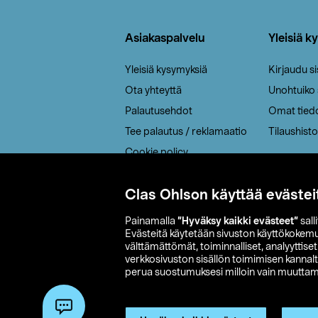
Alatunniste
Asiakaspalvelu
Yleisiä k
Yleisiä kysymyksiä
Kirjaudu s
Ota yhteyttä
Unohtuiko
Palautusehdot
Omat tied
Tee palautus / reklamaatio
Tilaushisto
Cookie policy
Toimitustavat
Clas Ohlson käyttää evästei
Saavutettavuus
Painamalla
”Hyväksy kaikki evästeet”
sall
Evästeitä käytetään sivuston käyttökokem
välttämättömät, toiminnalliset, analyyttise
verkkosivuston sisällön toimimisen kannalt
perua suostumuksesi milloin vain muuttama
© 2026 Clas