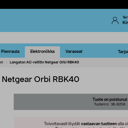
Ter
Ki
Pienrauta
Elektroniikka
Varaosat
Tarjo
met
Langaton AC-reititin Netgear Orbi RBK40
n Netgear Orbi RBK40
Tuote on poistunut
Tuotenro:
38-8258
Toivottavasti löydät
vastaavan tuotteen
alla o