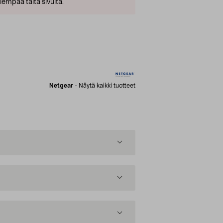
empaa tältä sivulta.
Netgear
-
Näytä kaikki tuotteet