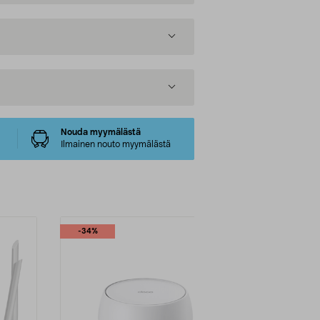
Nouda myymälästä
Ilmainen nouto myymälästä
-34%
-4%