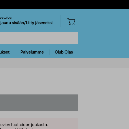
vetuloa
rjaudu sisään/Liity jäseneksi
ukset
Palvelumme
Club Clas
levien tuotteiden joukosta.