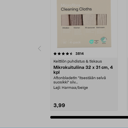
5viidestä
4.5viidestä
arvostelut
3814
tähdestä
tähdestä
Keittiön puhdistus & tiskaus
Mikrokuituliina 32 x 31 cm, 4
kpl
Aftonbladetin "itsestään selvä
suosikki" siiv...
Laji:
Harmaa/beige
3,99
Lisää ostoskoriin