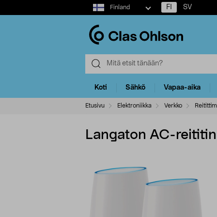
Select
FI
SV
Finland
market
Koti
Sähkö
Vapaa-aika
Etusivu
Elektroniikka
Verkko
Reititti
Langaton AC-reititi