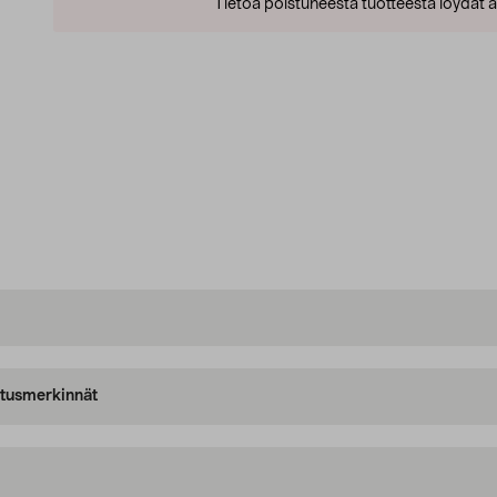
Tietoa poistuneesta tuotteesta löydät al
oitusmerkinnät