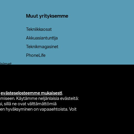
Muut yrityksemme
Tekniikkaosat
Akkuasiantuntija
Teknikmagasinet
PhoneLife
isimet
i
evästeselosteemme mukaisesti
.
miseen. Käytämme neljänlaisia evästeitä:
i, sillä ne ovat välttämättömiä
den hyväksyminen on vapaaehtoista. Voit
si myymälä