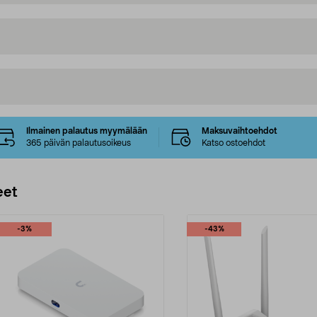
Ilmainen palautus myymälään
Maksuvaihtoehdot
365 päivän palautusoikeus
Katso ostoehdot
eet
-3%
-43%