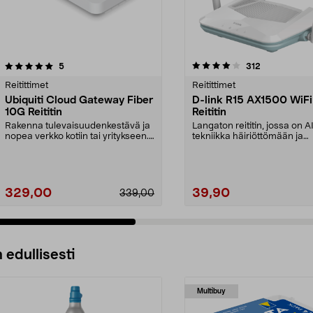
4.0 viidestä
arvostelut
5.0 viidestä
arvostelut
5
312
tähdestä
Reitittimet
Reitittimet
Ubiquiti Cloud Gateway Fiber
D-link R15 AX1500 WiFi
10G Reititin
Reititin
Rakenna tulevaisuudenkestävä ja
Langaton reititin, jossa on A
nopea verkko kotiin tai yritykseen.
tekniikka häiriöttömään ja
10G Cloud Ga...
turvalliseen surffauks...
329,00
39,90
339,00
 edullisesti
Multibuy