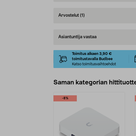
Arvostelut
(1)
Asiantuntija vastaa
Toimitus alkaen 3,90 €
toimitustavalla Budbee
Katso toimitusvaihtoehdot
Saman kategorian hittituott
-8%