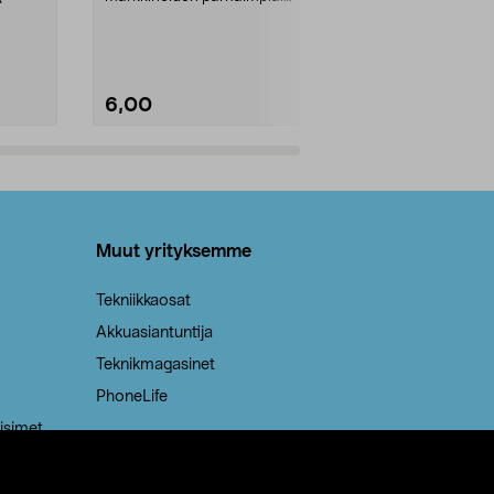
Kestävä, jopa 50 % suurempi ...
roskapussi u
Roskapussi, jo
6,00
2,00
Lisää ostoskoriin
Lisää
Muut yrityksemme
Tekniikkaosat
Akkuasiantuntija
Teknikmagasinet
PhoneLife
isimet