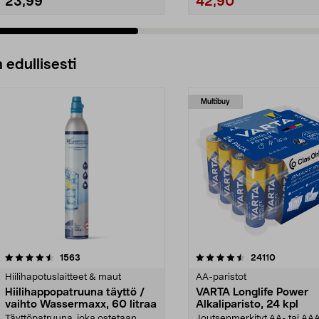
23,99
42,90
 edullisesti
Multibuy
4.5viidestä
arvostelut
4.5viidestä
arvostelut
1563
24110
tähdestä
Hiilihapotuslaitteet & maut
AA-paristot
Hiilihappopatruuna täyttö /
VARTA Longlife Power
vaihto Wassermaxx, 60 litraa
Alkaliparisto, 24 kpl
Täyttöpatruuna, joka ostetaan
Joutsenmerkityt AA- tai AA