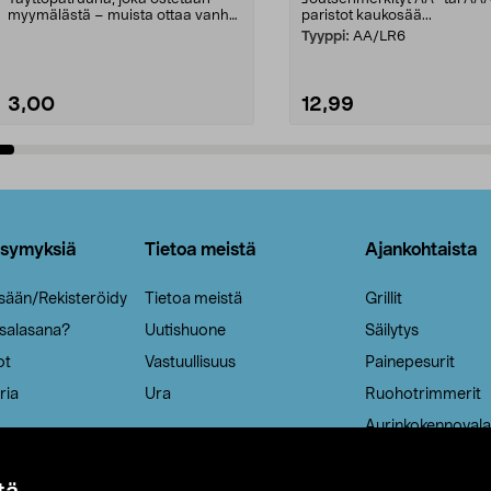
myymälästä – muista ottaa vanha
paristot kaukosää...
patruuna mukaasi m...
Tyyppi:
AA/LR6
3,00
12,99
Lisää ostoskoriin
Lisää ostoskoriin
ysymyksiä
Tietoa meistä
Ajankohtaista
isään/Rekisteröidy
Tietoa meistä
Grillit
 salasana?
Uutishuone
Säilytys
ot
Vastuullisuus
Painepesurit
ria
Ura
Ruohotrimmerit
Aurinkokennovala