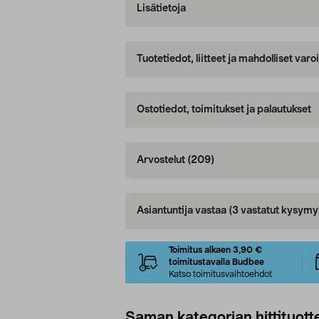
Lisätietoja
Tuotetiedot, liitteet ja mahdolliset var
Ostotiedot, toimitukset ja palautukset
Arvostelut
(209)
Asiantuntija vastaa
(3 vastatut kysymy
Toimitus alkaen 3,90 €
toimitustavalla Budbee
Katso toimitusvaihtoehdot
Saman kategorian hittituott