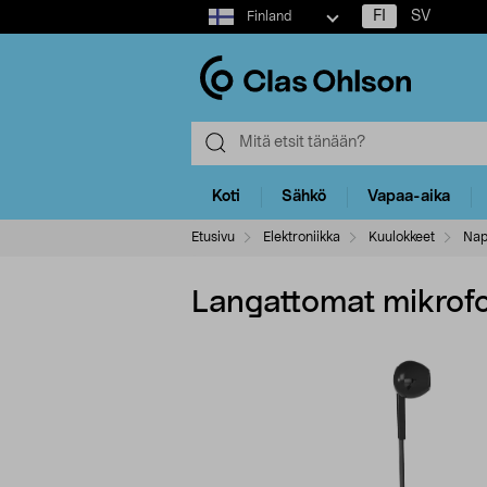
Select
FI
SV
Finland
market
Koti
Sähkö
Vapaa-aika
Etusivu
Elektroniikka
Kuulokkeet
Nap
Langattomat mikrofon