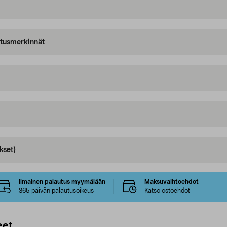
oitusmerkinnät
kset)
Ilmainen palautus myymälään
Maksuvaihtoehdot
365 päivän palautusoikeus
Katso ostoehdot
eet