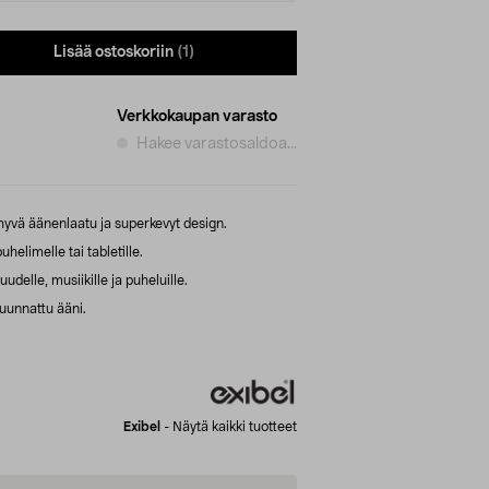
Lisää ostoskoriin
(1)
Verkkokaupan varasto
Hakee varastosaldoa...
hyvä äänenlaatu ja superkevyt design.
uhelimelle tai tabletille.
delle, musiikille ja puheluille.
suunnattu ääni.
Exibel
-
Näytä kaikki tuotteet