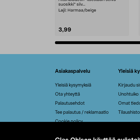
suosikki" siiv...
Laji:
Harmaa/beige
3,99
Lisää ostoskoriin
Alatunniste
Asiakaspalvelu
Yleisiä k
Yleisiä kysymyksiä
Kirjaudu s
Ota yhteyttä
Unohtuiko
Palautusehdot
Omat tied
Tee palautus / reklamaatio
Tilaushisto
Cookie policy
Toimitustavat
Saavutettavuus