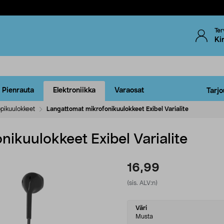
Ter
Ki
Pienrauta
Elektroniikka
Varaosat
Tarjo
pikuulokkeet
Langattomat mikrofonikuulokkeet Exibel Varialite
ikuulokkeet Exibel Varialite
16,99
(sis. ALV:n)
Select
Väri
variant
Musta