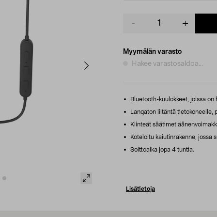
Product
quantity
Myymälän varasto
Hakee varastosaldoa...
Bluetooth-kuulokkeet, joissa on 
Langaton liitäntä tietokoneelle, p
Kiinteät säätimet äänenvoimakkuu
Koteloitu kaiutinrakenne, jossa 
Soittoaika jopa 4 tuntia.
Lisätietoja