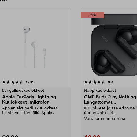
-27%
4.5 viidestä
arvostelut
4.0 viidestä
arvostelut
1299
161
tähdestä
Langalliset kuulokkeet
Nappikuulokkeet
Apple EarPods Lightning
CMF Buds 2 by Nothing
Kuulokkeet, mikrofoni
Langattomat
nappikuulokkeet
Applen alkuperäiskuulokkeet
Kuulokkeet, joissa erinoma
Lightning-liitännällä. Apple
äänenlaatu – 4...
Earpods Lightning – mak...
Väri:
Tummanharmaa