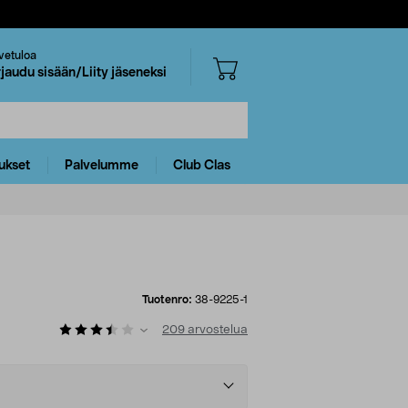
vetuloa
rjaudu sisään/Liity jäseneksi
ukset
Palvelumme
Club Clas
Tuotenro:
38-9225-1
209
arvostelua