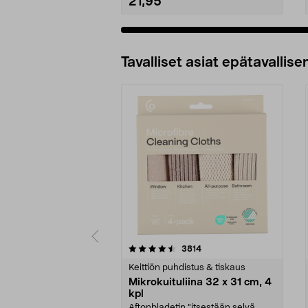
21,95
Tavalliset asiat epätavallisen
5viidestä
4.5viidestä
arvostelut
3814
tähdestä
tähdestä
Keittiön puhdistus & tiskaus
Mikrokuituliina 32 x 31 cm, 4
kpl
Aftonbladetin "itsestään selvä