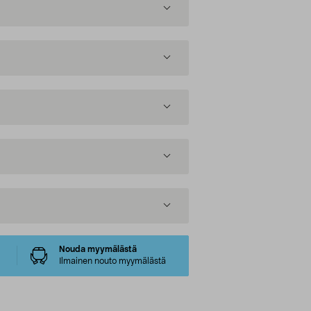
Nouda myymälästä
Ilmainen nouto myymälästä