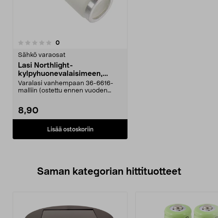
arvostelut
0
Sähkö varaosat
Lasi Northlight-
kylpyhuonevalaisimeen,
alumiinikierre
Varalasi vanhempaan 36-6616-
malliin (ostettu ennen vuoden
2024 loppua). Sopii No...
8,90
Lisää ostoskoriin
Saman kategorian hittituotteet