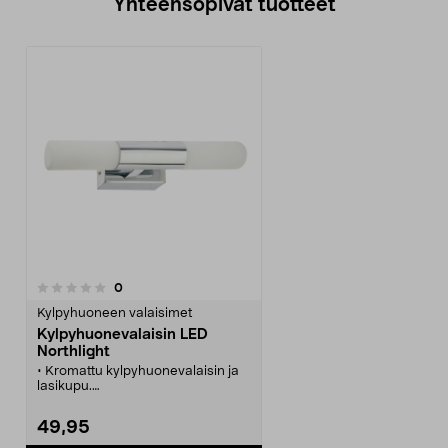
Yhteensopivat tuotteet
arvostelut
0
Kylpyhuoneen valaisimet
Kylpyhuonevalaisin LED
Northlight
• Kromattu kylpyhuonevalaisin ja
lasikupu.
• Asenna vaaka- tai pystytasoon.
• IP44.
49,95