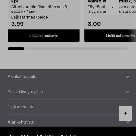
kpl
vaihto Wassermaxx, 6
Aftonbladetin "itsestään selvä
Täyttöpatruuna, joka ost
-
suosikki" siiv...
myymälästä – muista ott
patruuna mukaasi m...
Laji:
Harmaa/beige
3,99
3,00
Lisää ostoskoriin
Lisää ostoskoriin
Alatunniste
Asiakaspalvelu
Yleisiä kysymyksiä
Tietoa meistä
Product
+
quantity
Ajankohtaista