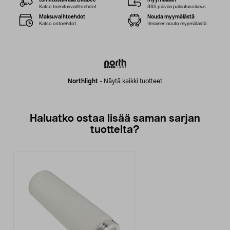
toimitustavalla Budbee
myymälään
Katso toimitusvaihtoehdot
365 päivän palautusoikeus
Maksuvaihtoehdot
Nouda myymälästä
Katso ostoehdot
Ilmainen nouto myymälästä
Northlight
-
Näytä kaikki tuotteet
Haluatko ostaa lisää saman sarjan
tuotteita?