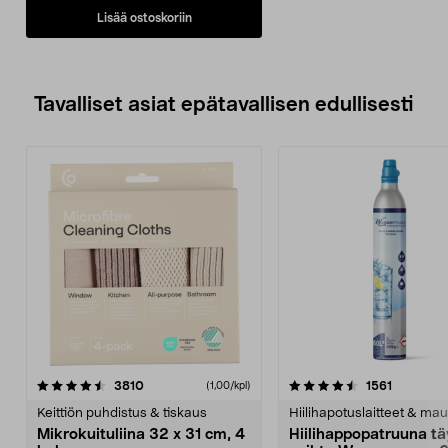
Lisää ostoskoriin
Tavalliset asiat epätavallisen edullisesti
4.5viidestä
arvostelut
4.5viidestä
arvostelu
3810
1561
(1,00/kpl)
tähdestä
t
Keittiön puhdistus & tiskaus
Hiilihapotuslaitteet & mau
Mikrokuituliina 32 x 31 cm, 4
Hiilihappopatruuna tä