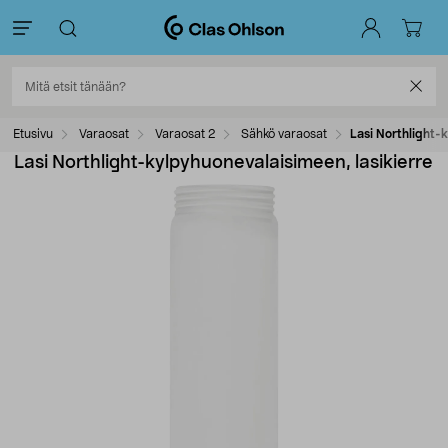
Etusivu
Varaosat
Varaosat 2
Sähkö varaosat
Lasi Northlight-
Lasi Northlight-kylpyhuonevalaisimeen, lasikierre