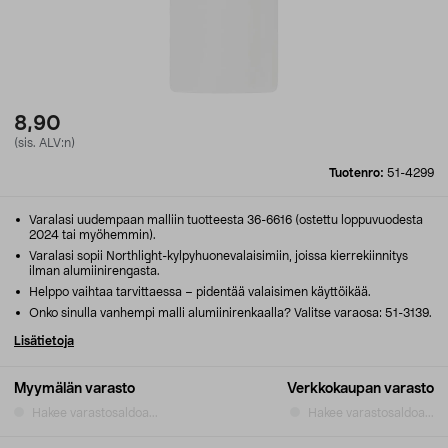
8,90
(sis. ALV:n)
Tuotenro:
51-4299
Varalasi uudempaan malliin tuotteesta 36-6616 (ostettu loppuvuodesta
2024 tai myöhemmin).
Varalasi sopii Northlight-kylpyhuonevalaisimiin, joissa kierrekiinnitys
ilman alumiinirengasta.
Helppo vaihtaa tarvittaessa – pidentää valaisimen käyttöikää.
Onko sinulla vanhempi malli alumiinirenkaalla? Valitse varaosa: 51-3139.
Lisätietoja
Myymälän varasto
Verkkokaupan varasto
Hakee varastosaldoa...
Hakee varastosaldoa...