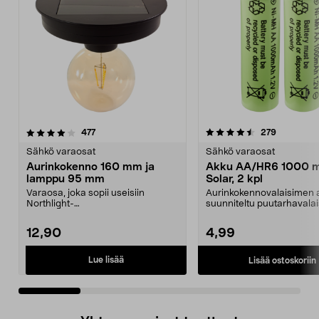
4.5 viidestä
arvostelut
4.5 viidestä
arvostelut
477
279
tähdestä
t
Sähkö varaosat
Sähkö varaosat
Aurinkokenno 160 mm ja
Akku AA/HR6 1000 
lamppu 95 mm
Solar, 2 kpl
Varaosa, joka sopii useisiin
Aurinkokennovalaisimen 
Northlight-
suunniteltu puutarhavalai
aurinkokennovalaisimiin ja -
jotka toimivat aur...
koreihin. Au...
12,90
4,99
Lue lisää
Lisää ostoskoriin