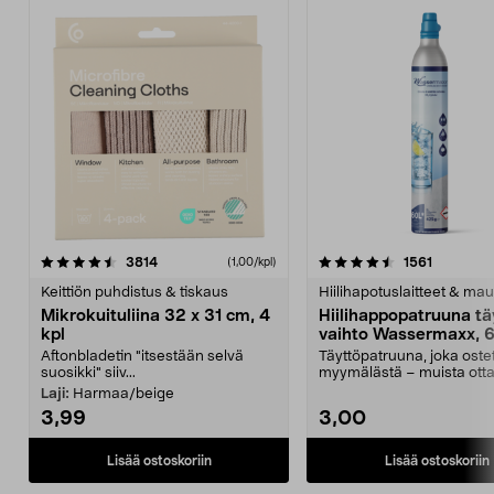
4.5viidestä
arvostelut
4.5viidestä
arvostelu
3814
1561
(1,00/kpl)
tähdestä
t
Keittiön puhdistus & tiskaus
Hiilihapotuslaitteet & mau
Mikrokuituliina 32 x 31 cm, 4
Hiilihappopatruuna tä
kpl
vaihto Wassermaxx, 6
Aftonbladetin "itsestään selvä
Täyttöpatruuna, joka ost
suosikki" siiv...
myymälästä – muista ott
patruuna mukaasi m...
Laji:
Harmaa/beige
3,99
3,00
Lisää ostoskoriin
Lisää ostoskoriin