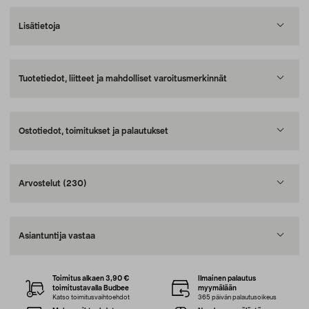
Lisätietoja
Tuotetiedot, liitteet ja mahdolliset varoitusmerkinnät
Ostotiedot, toimitukset ja palautukset
Arvostelut
(230)
Asiantuntija vastaa
Toimitus alkaen 3,90 €
Ilmainen palautus
toimitustavalla Budbee
myymälään
Katso toimitusvaihtoehdot
365 päivän palautusoikeus