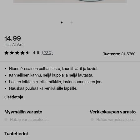
14,99
(sis. ALV:n)
4.6
(
230
)
Tuotenro:
31-5768
Hieno 9-osainen peltiastiasto, kauniit värit ja kuviot.
Kannellinen kannu, neljä kuppia ja neljä lautasta.
Lasten leikkeihin leikkimökkiin, lastenhuoneeseen jne.
Hauskaa puuhaa kaikenikäisille lapsille.
Lisätietoja
Myymälän varasto
Verkkokaupan varasto
Hakee varastosaldoa...
Hakee varastosaldoa...
Tuotetiedot