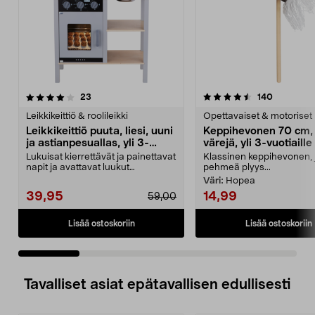
4.5 viidestä
arvostelut
4.0 viidestä
arvostelut
23
140
tähdestä
t
Leikkikeittiö & roolileikki
Opettavaiset & motoriset 
Leikkikeittiö puuta, liesi, uuni
Keppihevonen 70 cm, 
ja astianpesuallas, yli 3-
värejä, yli 3-vuotiaille
vuotiaille
Lukuisat kierrettävät ja painettavat
Klassinen keppihevonen, j
napit ja avattavat luukut
pehmeä plyys...
innostavat lasta ...
Väri:
Hopea
39,95
14,99
59,00
Lisää ostoskoriin
Lisää ostoskoriin
Tavalliset asiat epätavallisen edullisesti