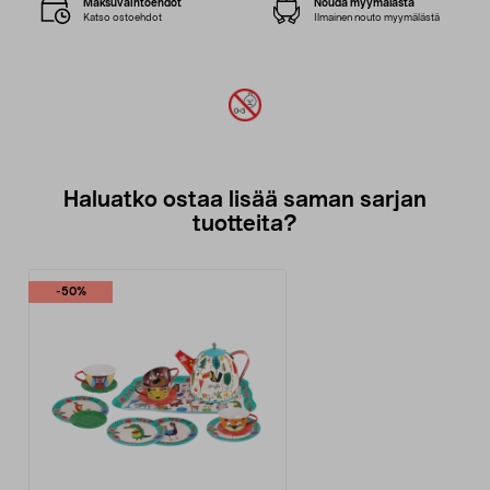
Maksuvaihtoehdot
Nouda myymälästä
Katso ostoehdot
Ilmainen nouto myymälästä
Haluatko ostaa lisää saman sarjan
tuotteita?
-50%