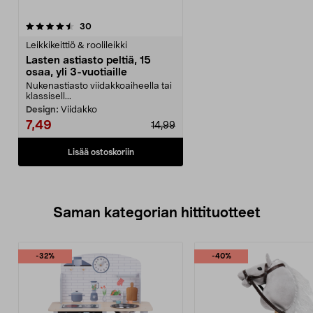
arvostelut
30
Leikkikeittiö & roolileikki
Lasten astiasto peltiä, 15
osaa, yli 3-vuotiaille
Nukenastiasto viidakkoaiheella tai
klassisell...
Design:
Viidakko
7,49
14,99
Lisää ostoskoriin
Saman kategorian hittituotteet
-32%
-40%