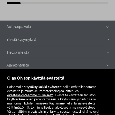
Alatunniste
Asiakaspalvelu
Yleisiä kysymyksiä
Tietoa meistä
Ajankohtaista
Clas Ohlson käyttää evästeitä
Muut yrityksemme
Painamalla
”Hyväksy kaikki evästeet”
sallit, että tallennamme
Etsi myymälä
evästeitä ja muuta seurantateknologiaa laitteellesi
evästeselosteemme mukaisesti
. Evästeitä käytetään sivuston
käyttökokemuksen parantamiseen ja käytön analysointiin sekä
mainonnan kohdentamiseen. Käytämme neljänlaisia evästeitä:
SE
NO
FI
välttämättömät, toiminnalliset, analyyttiset ja mainosevästeet.
Välttämättömiin evästeisiin ei tarvita suostumustasi, sillä ne ovat
FI
SV