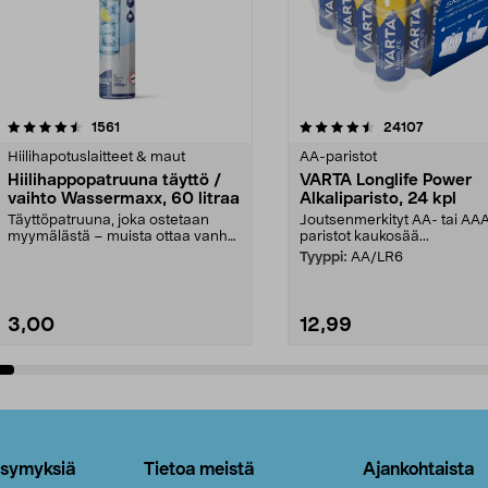
4.5viidestä
arvostelut
4.5viidestä
arvostelut
1561
24107
tähdestä
Hiilihapotuslaitteet & maut
AA-paristot
Hiilihappopatruuna täyttö /
VARTA Longlife Power
vaihto Wassermaxx, 60 litraa
Alkaliparisto, 24 kpl
Täyttöpatruuna, joka ostetaan
Joutsenmerkityt AA- tai AA
myymälästä – muista ottaa vanha
paristot kaukosää...
patruuna mukaasi m...
Tyyppi:
AA/LR6
3,00
12,99
Lisää ostoskoriin
Lisää ostoskoriin
ysymyksiä
Tietoa meistä
Ajankohtaista