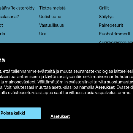
isään/Rekisteröidy
Tietoa meistä
Grillit
 salasana?
Uutishuone
Säilytys
ot
Vastuullisuus
Painepesurit
ria
Ura
Ruohotrimmerit
Aurinkokennovala
tä
it, että tallennamme evästeitä ja muuta seurantateknologiaa laitteelles
uksen parantamiseen ja käytön analysointiin sekä mainonnan kohdenta
t ja mainosevästeet. Välttämättömiin evästeisiin ei tarvita suostumustas
a. Voit halutessasi muuttaa asetuksiasi painamalla
Asetukset
. Evästei
lla evästeasetuksiasi, apua saat tarvittaessa asiakaspalvelustamme.
 Ohlson
Club Clas
Ostoehdot
Tietosuojaseloste
Et
Näytä hinnat ilman ALV:a
Poista kaikki
Asetukset