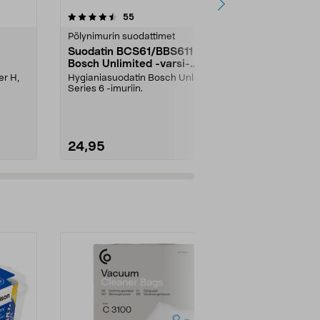
3.0 viidestä
arvostelut
4.5
55
2
tähdestä
tähdestä
Pölynimurin suodattimet
Robotti-imuri
Suodatin BCS61/BBS611
Roborock Pö
Bosch Unlimited -varsi-
kpl
imuriin
er H,
Hygianiasuodatin Bosch Unlimited
Roborockin al
Series 6 -imuriin.
Taattu yhteen
laatu. 2,5 litran
24,95
28,90