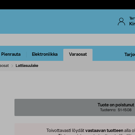
Ter
Ki
Pienrauta
Elektroniikka
Varaosat
Tarjo
aosat
Lattiasuulake
Tuote on poistunut
Tuotenro:
51-1508
Toivottavasti löydät
vastaavan tuotteen
alla o