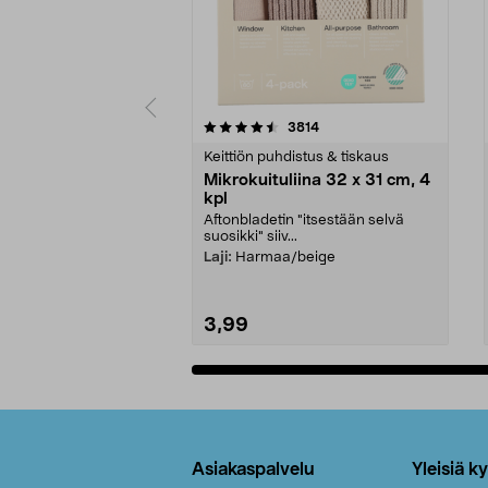
5viidestä
4.5viidestä
arvostelut
3814
tähdestä
tähdestä
Keittiön puhdistus & tiskaus
Mikrokuituliina 32 x 31 cm, 4
kpl
Aftonbladetin "itsestään selvä
suosikki" siiv...
Laji:
Harmaa/beige
3,99
Lisää ostoskoriin
Alatunniste
Asiakaspalvelu
Yleisiä k