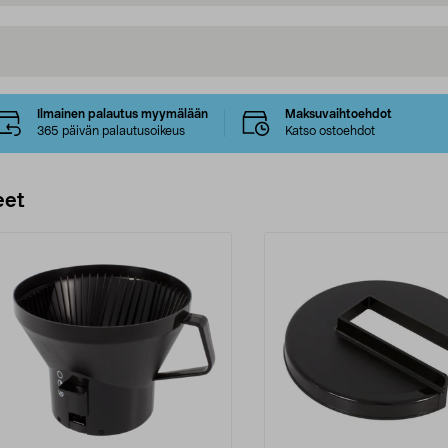
Ilmainen palautus myymälään
Maksuvaihtoehdot
365 päivän palautusoikeus
Katso ostoehdot
eet