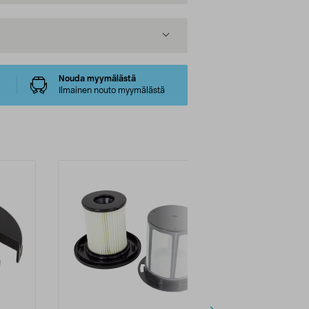
Nouda myymälästä
Ilmainen nouto myymälästä