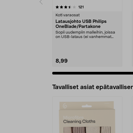
5 viidestä
4.5 viidestä
arvostelut
121
tähdestä
tähdestä
Koti varaosat
Latausjohto USB Philips
OneBlade/Partakone
Sopii uudempiin malleihin, joissa
on USB-lataus (ei vanhemmat
mallit, joissa on ...
8,99
Tavalliset asiat epätavallisen