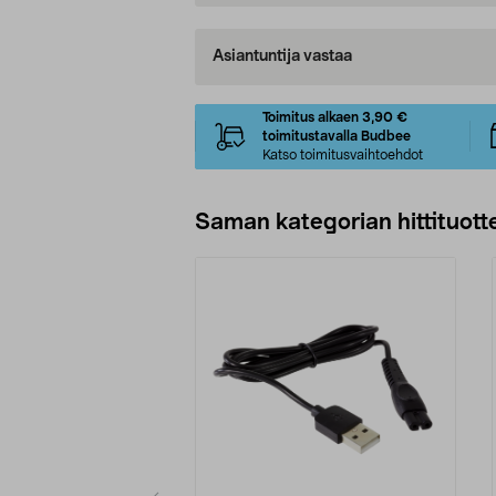
Asiantuntija vastaa
Toimitus alkaen 3,90 €
toimitustavalla Budbee
Katso toimitusvaihtoehdot
Saman kategorian hittituott