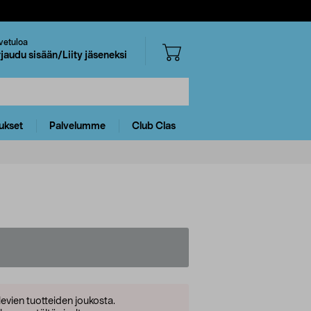
vetuloa
rjaudu sisään/Liity jäseneksi
ukset
Palvelumme
Club Clas
levien tuotteiden joukosta.