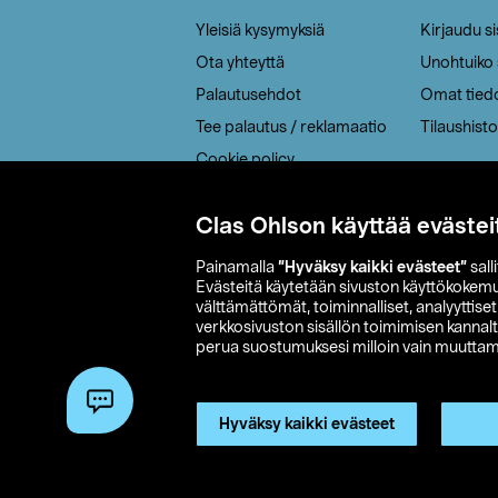
Yleisiä kysymyksiä
Kirjaudu s
Ota yhteyttä
Unohtuiko
Palautusehdot
Omat tied
Tee palautus / reklamaatio
Tilaushisto
Cookie policy
Toimitustavat
Clas Ohlson käyttää evästei
Saavutettavuus
Painamalla
”Hyväksy kaikki evästeet”
sall
Evästeitä käytetään sivuston käyttökokem
välttämättömät, toiminnalliset, analyyttise
verkkosivuston sisällön toimimisen kannalt
perua suostumuksesi milloin vain muuttama
© 2026 Clas
Hyväksy kaikki evästeet