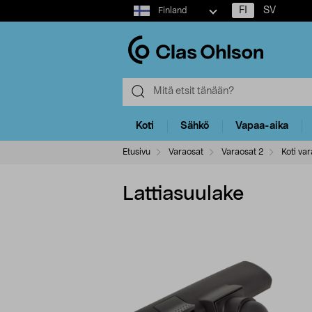
Select
FI
SV
Finland
market
Koti
Sähkö
Vapaa-aika
Etusivu
Varaosat
Varaosat 2
Koti var
Lattiasuulake