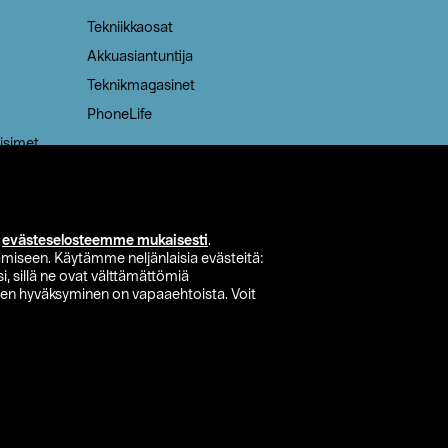
Tekniikkaosat
Akkuasiantuntija
Teknikmagasinet
PhoneLife
isimet
i
evästeselosteemme mukaisesti
.
miseen. Käytämme neljänlaisia evästeitä:
i, sillä ne ovat välttämättömiä
den hyväksyminen on vapaaehtoista. Voit
si myymälä