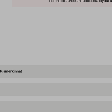
Tietoa poistuneesta tuotteesta löydät al
oitusmerkinnät