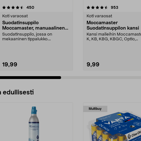
4.5 viidestä
arvostelut
4.5 viidestä
arvostelut
450
953
tähdestä
Koti varaosat
Koti varaosat
Suodatinsuppilo
Moccamaster
Moccamaster, manuaalinen
Suodatinsuppilon kansi
tippalukko
Suodatinsuppilo, jossa on
Kansi malleihin Moccamast
mekaaninen tippalukko.
K, KB, KBG, KBGC, Optio,
Moccamaster-kahvinkeittimiin. S...
Automatic, Automatic S, ...
19,99
9,99
 edullisesti
Multibuy