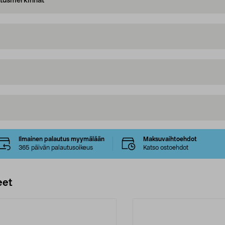
oitusmerkinnät
Ilmainen palautus myymälään
Maksuvaihtoehdot
365 päivän palautusoikeus
Katso ostoehdot
eet