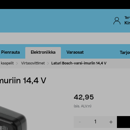
Ter
Ki
Pienrauta
Elektroniikka
Varaosat
Tarjo
 kaapelit
Virtasovittimet
Laturi Bosch-varsi-imuriin 14,4 V
muriin 14,4 V
42,95
(sis. ALV:n)
Product
quantity