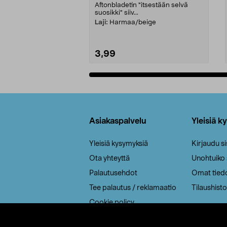
Aftonbladetin "itsestään selvä
suosikki" siiv...
Laji:
Harmaa/beige
3,99
Lisää ostoskoriin
Alatunniste
Asiakaspalvelu
Yleisiä k
Yleisiä kysymyksiä
Kirjaudu s
Ota yhteyttä
Unohtuiko
Palautusehdot
Omat tied
Tee palautus / reklamaatio
Tilaushisto
Cookie policy
Toimitustavat