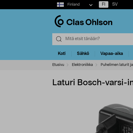
Select
FI
SV
Finland
market
Koti
Sähkö
Vapaa-aika
Etusivu
Elektroniikka
Puhelimen laturit ja
Laturi Bosch-varsi-i