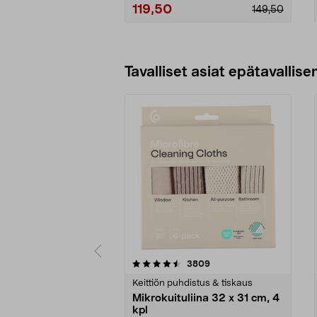
• 14,4 V.
119,50
149,50
Lisää ostoskoriin
Tavalliset asiat epätavallisen
5viidestä
4.5viidestä
arvostelut
3809
tähdestä
tähdestä
Keittiön puhdistus & tiskaus
Mikrokuituliina 32 x 31 cm, 4
kpl