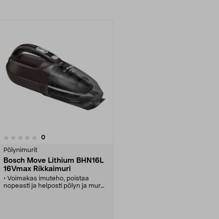
arvostelut
0
Pölynimurit
Bosch Move Lithium BHN16L
16Vmax Rikkaimuri
• Voimakas imuteho, poistaa
nopeasti ja helposti pölyn ja murut.
• Bosch BHN16L – kevyt ja
johdoton rikkaimuri kuivien
roskien imurointiin.
• Imuroi helposti rakosuuttimella –