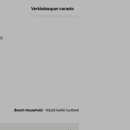
Verkkokaupan varasto
Hakee varastosaldoa...
V.
Bosch Household
-
Näytä kaikki tuotteet