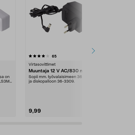
4.5 viidestä
arvostelut
4.5
65
2
tähdestä
tähdestä
Virtasovittimet
Virtasovittime
Muuntaja 12 V AC/830 mA
Muuntaja 1
sa on
Sopii mm. työvalaisimeen 36-2421
Muuntaja 12 
3LS3M-
ja diskopalloon 36-3309.
pitkä johto, jo
seinäpistorasi
9,99
12,99