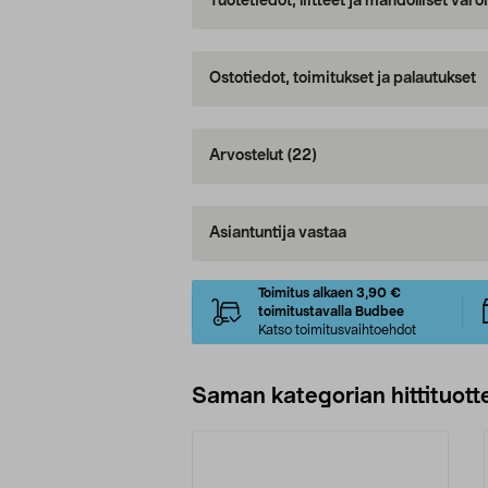
Tuotetiedot, liitteet ja mahdolliset var
Ostotiedot, toimitukset ja palautukset
Arvostelut
(22)
Asiantuntija vastaa
Toimitus alkaen 3,90 €
toimitustavalla Budbee
Katso toimitusvaihtoehdot
Saman kategorian hittituott