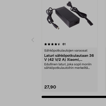
5 viidestä
4.5 viidestä
arvostelut
61
tähdestä
tähdestä
Sähköpotkulautojen varaosat
Laturi sähköpotkulautaan 36
V (42 V/2 A) Xiaomi,
Ninebot, E-Way ym.
Edullinen laturi, joka sopii moniin
sähköpotkulautoihin merkeiltä
Xiaomi, Ninebo...
27,90