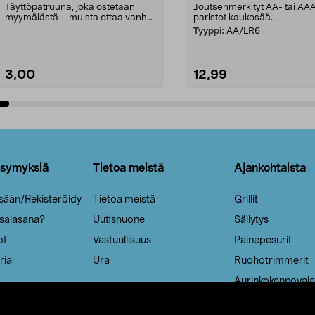
Täyttöpatruuna, joka ostetaan
Joutsenmerkityt AA- tai AA
myymälästä – muista ottaa vanha
paristot kaukosää...
patruuna mukaasi m...
Tyyppi:
AA/LR6
3,00
12,99
Lisää ostoskoriin
Lisää ostoskoriin
ysymyksiä
Tietoa meistä
Ajankohtaista
isään/Rekisteröidy
Tietoa meistä
Grillit
 salasana?
Uutishuone
Säilytys
ot
Vastuullisuus
Painepesurit
ria
Ura
Ruohotrimmerit
Aurinkokennovala