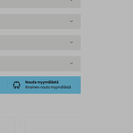
Nouda myymälästä
Ilmainen nouto myymälästä