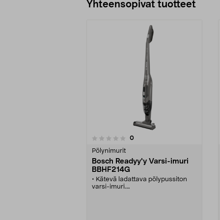
Yhteensopivat tuotteet
arvostelut
0
0 viidestä
0.0 viidestä
tähdestä
tähdestä
Pölynimurit
Bosch Readyy'y Varsi-imuri
BBHF214G
• Kätevä ladattava pölypussiton
varsi-imuri.
• Nopeaan siivoukseen.
• 2-in-1 – irrotettava rikkaimuri.
• Pölynimuri seisoo pystyssä myös
ilman telinettä ja laturia.