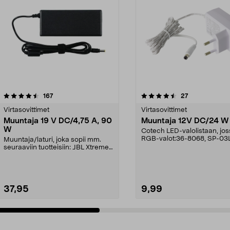
4.5 viidestä
arvostelut
4.0 viidestä
arvostelut
167
27
tähdestä
Virtasovittimet
Virtasovittimet
Muuntaja 19 V DC/4,75 A, 90
Muuntaja 12V DC/24 W
W
Cotech LED-valolistaan, jos
RGB-valot:36-8068, SP-0
Muuntaja/laturi, joka sopii mm.
RGBPMD-01B.
seuraaviin tuotteisiin: JBL Xtreme
JBL Xtreme 2J...
37,95
9,99