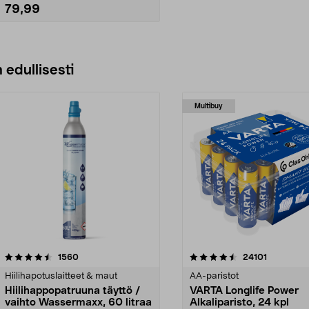
myös nurkista ja vaikeapääsyisistä
79,99
paikoista.
• Ladattava imuri keittiön, auton,
veneen, asuntovaunun ja
matkailuauton siivoukseen.
Lisää ostoskoriin
• Käyttöaika: noin 40 minuuttia.
Latausaika: 4–5 tuntia.
 edullisesti
Multibuy
4.5viidestä
arvostelut
4.5viidestä
arvostelut
1560
24101
tähdestä
Hiilihapotuslaitteet & maut
AA-paristot
Hiilihappopatruuna täyttö /
VARTA Longlife Power
vaihto Wassermaxx, 60 litraa
Alkaliparisto, 24 kpl