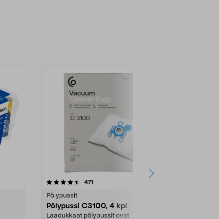
4.5viidestä
arvostelut
4.5
471
6
tähdestä
tähdestä
Pölypussit
Kierrätys & ro
Pölypussi C3100, 4 kpl
Roskapussi,
kahvat, 30 l
Laadukkaat pölypussit ovat