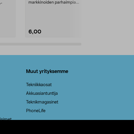
markkinoiden parhaimpia.
A-
Testivoittaja 
Kestävä, jopa 50 % suurempi ...
roskapussi u
Roskapussi, jo
6,00
2,00
Lisää ostoskoriin
Lisää
Muut yrityksemme
Tekniikkaosat
Akkuasiantuntija
Teknikmagasinet
PhoneLife
isimet