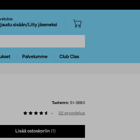
vetuloa
rjaudu sisään/Liity jäseneksi
ukset
Palvelumme
Club Clas
Tuotenro:
51-3680
22
arvostelua
Lisää ostoskoriin
(1)