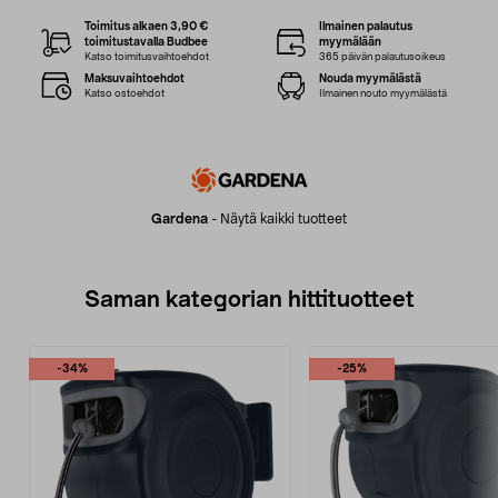
Toimitus alkaen 3,90 €
Ilmainen palautus
toimitustavalla Budbee
myymälään
Katso toimitusvaihtoehdot
365 päivän palautusoikeus
Maksuvaihtoehdot
Nouda myymälästä
Katso ostoehdot
Ilmainen nouto myymälästä
Gardena
-
Näytä kaikki tuotteet
Saman kategorian hittituotteet
-34%
-25%