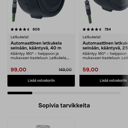
4.5 viidestä
arvostelut
5.0 viidestä
arvostelut
809
784
tähdestä
t
Letkukelat
Letkukelat
Automaattinen letkukela
Automaattinen letkuk
seinään, kääntyvä, 40 m
seinään, kääntyvä, 25
Kääntyy 180° – helppoon ja
Kääntyy 180° – helppoon 
mukavaan kasteluun. Letkukela,
mukavaan kasteluun. Letk
jossa 40 metrin letku ...
jossa 25 metrin letku ...
99,00
59,00
149,00
Lisää ostoskoriin
Lisää ostoskoriin
Sopivia tarvikkeita