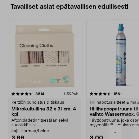
Tavalliset asiat epätavallisen edullisesti
4.5viidestä
arvostelut
4.5viidestä
arvostelu
3814
1561
(1,00/kpl)
tähdestä
t
Keittiön puhdistus & tiskaus
Hiilihapotuslaitteet & mau
Mikrokuituliina 32 x 31 cm, 4
Hiilihappopatruuna tä
kpl
vaihto Wassermaxx, 6
Aftonbladetin "itsestään selvä
Täyttöpatruuna, joka ost
suosikki" siiv...
myymälästä – muista ott
patruuna mukaasi m...
Laji:
Harmaa/beige
-
3,99
3,00