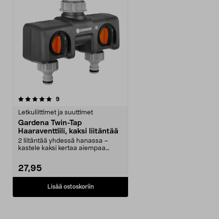
arvostelut
9
Letkuliittimet ja suuttimet
Gardena Twin-Tap
Haaraventtiili, kaksi liitäntää
2 liitäntää yhdessä hanassa –
kastele kaksi kertaa aiempaa
nopeammin. Gardena Tw...
27,95
Lisää ostoskoriin