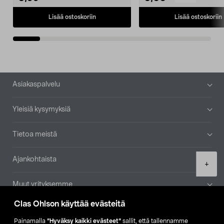
Lisää ostoskoriin
Lisää ostoskoriin
Alatunniste
Asiakaspalvelu
Yleisiä kysymyksiä
Tietoa meistä
Ajankohtaista
Product
+
quantity
Muut yrityksemme
Clas Ohlson käyttää evästeitä
Etsi myymälä
Painamalla
”Hyväksy kaikki evästeet”
sallit, että tallennamme