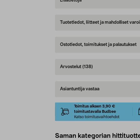
Lisätietoja
Tuotetiedot, liitteet ja mahdolliset var
Ostotiedot, toimitukset ja palautukset
Arvostelut
(138)
Asiantuntija vastaa
Toimitus alkaen 3,90 €
toimitustavalla Budbee
Katso toimitusvaihtoehdot
Saman kategorian hittituott