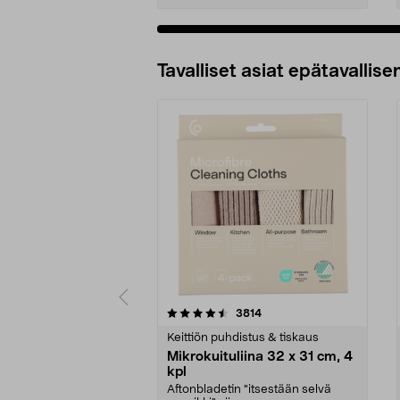
Tavalliset asiat epätavallisen
5viidestä
4.5viidestä
arvostelut
3814
tähdestä
tähdestä
Keittiön puhdistus & tiskaus
Mikrokuituliina 32 x 31 cm, 4
kpl
Aftonbladetin "itsestään selvä