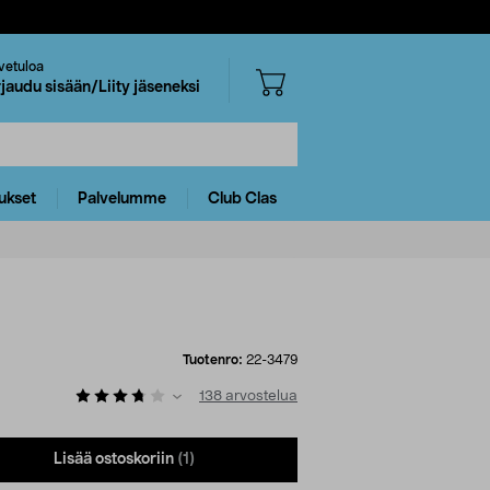
vetuloa
rjaudu sisään/Liity jäseneksi
ukset
Palvelumme
Club Clas
Tuotenro:
22-3479
138
arvostelua
Lisää ostoskoriin
(1)