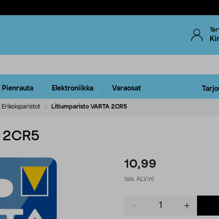
Ter
Ki
Pienrauta
Elektroniikka
Varaosat
Tarjo
Erikoisparistot
Litiumparisto VARTA 2CR5
A 2CR5
10,99
(sis. ALV:n)
Product
quantity