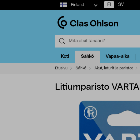
Select
FI
SV
Finland
market
Koti
Sähkö
Vapaa-aika
Etusivu
Sähkö
Akut, laturit ja paristot
Litiumparisto VART