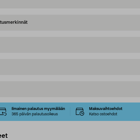
oitusmerkinnät
Ilmainen palautus myymälään
Maksuvaihtoehdot
365 päivän palautusoikeus
Katso ostoehdot
eet