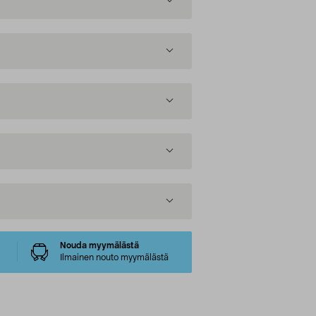
Nouda myymälästä
Ilmainen nouto myymälästä