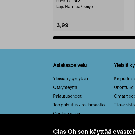
suosikki" siiv...
Laji:
Harmaa/beige
3,99
Lisää ostoskoriin
Alatunniste
Asiakaspalvelu
Yleisiä k
Yleisiä kysymyksiä
Kirjaudu s
Ota yhteyttä
Unohtuiko
Palautusehdot
Omat tied
Tee palautus / reklamaatio
Tilaushisto
Cookie policy
Toimitustavat
Clas Ohlson käyttää evästei
Saavutettavuus