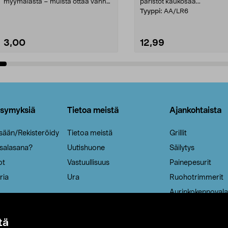
myymälästä – muista ottaa vanha
paristot kaukosää...
patruuna mukaasi m...
Tyyppi:
AA/LR6
3,00
12,99
Lisää ostoskoriin
Lisää ostoskoriin
ysymyksiä
Tietoa meistä
Ajankohtaista
isään/Rekisteröidy
Tietoa meistä
Grillit
 salasana?
Uutishuone
Säilytys
ot
Vastuullisuus
Painepesurit
ria
Ura
Ruohotrimmerit
Aurinkokennovala
tä