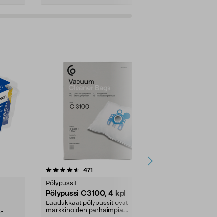
4.5viidestä
arvostelut
4.5
471
6
tähdestä
tähdestä
Pölypussit
Kierrätys & ro
Pölypussi C3100, 4 kpl
Roskapussi,
kahvat, 30 l
Laadukkaat pölypussit ovat
markkinoiden parhaimpia.
A-
Testivoittaja 