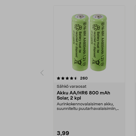
5 viidestä
4.5 viidestä
arvostelut
260
tähdestä
tähdestä
Sähkö varaosat
Akku AA/HR6 800 mAh
Solar, 2 kpl
Aurinkokennovalaisimen akku,
suunniteltu puutarhavalaisimiin,
jotka toimivat aur...
3,99