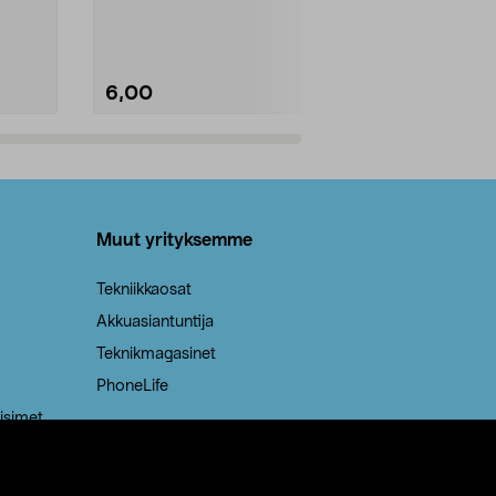
Kestävä, jopa 50 % suurempi ...
roskapussi u
Roskapussi, jo
6,00
2,00
Lisää ostoskoriin
Lisää
Muut yrityksemme
Tekniikkaosat
Akkuasiantuntija
Teknikmagasinet
PhoneLife
isimet