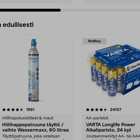
 edullisesti
Multibuy
4.5viidestä
arvostelut
4.5viidestä
arvostelut
1561
24107
tähdestä
Hiilihapotuslaitteet & maut
AA-paristot
Hiilihappopatruuna täyttö /
VARTA Longlife Power
vaihto Wassermaxx, 60 litraa
Alkaliparisto, 24 kpl
Täyttöpatruuna, joka ostetaan
Joutsenmerkityt AA- tai AA