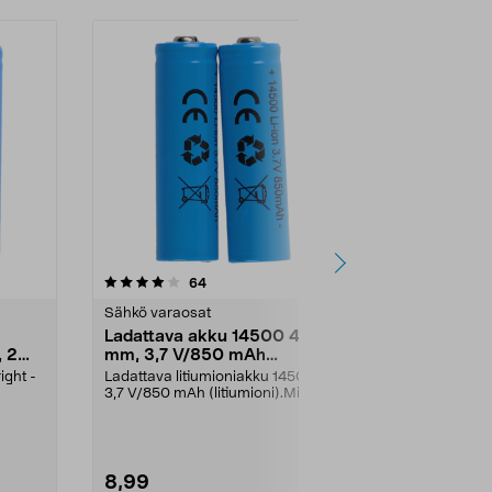
4.5 viidestä
arvostelut
4.5
64
1
tähdestä
tähdestä
Sähkö varaosat
Sähkö varaos
Ladattava akku 14500 49
Akku AAA/
 2
mm, 3,7 V/850 mAh
Solar, 2 kpl
litiumioni, 2 kpl
ight -
Ladattava litiumioniakku 14500,
Aurinkokenno
3,7 V/850 mAh (litiumioni).Mitat:
suunniteltu p
49 x 14 mmSopi...
jotka toimivat 
8,99
3,99