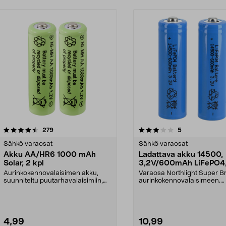
3.0 viidestä
arvostelut
4.0 viidestä
arvostelut
279
5
tähdestä
Sähkö varaosat
Sähkö varaosat
Akku AA/HR6 1000 mAh
Ladattava akku 14500,
Solar, 2 kpl
3,2V/600mAh LiFePO4,
kpl
Aurinkokennovalaisimen akku,
Varaosa Northlight Super Br
suunniteltu puutarhavalaisimiin,
aurinkokennovalaisimeen.
jotka toimivat aur...
Ladattava litiumakku 1...
4,99
10,99