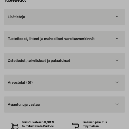
Tuotetiedot
Lisätietoja
Tuotetiedot, liitteet ja mahdolliset varoitusmerkinnät
Ostotiedot, toimitukset ja palautukset
Arvostelut
(57)
Asiantuntija vastaa
Toimitus alkaen 3,90 €
Ilmainen palautus
toimitustavalla Budbee
myymälään