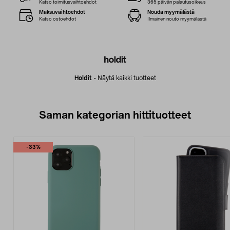
Katso toimitusvaihtoehdot
365 päivän palautusoikeus
Maksuvaihtoehdot
Nouda myymälästä
Katso ostoehdot
Ilmainen nouto myymälästä
Holdit
-
Näytä kaikki tuotteet
Saman kategorian hittituotteet
-33%