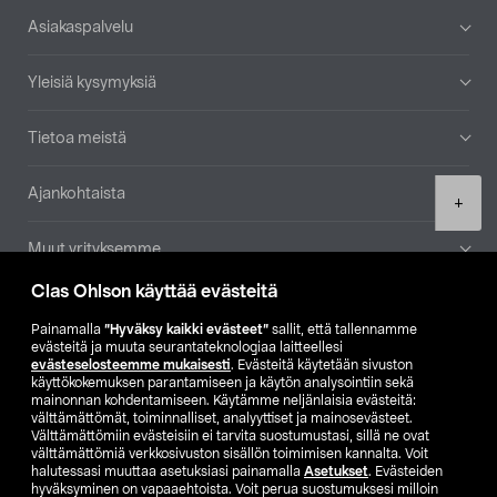
Alatunniste
Asiakaspalvelu
Yleisiä kysymyksiä
Tietoa meistä
Ajankohtaista
Product
+
quantity
Muut yrityksemme
Clas Ohlson käyttää evästeitä
Etsi myymälä
Painamalla
”Hyväksy kaikki evästeet”
sallit, että tallennamme
evästeitä ja muuta seurantateknologiaa laitteellesi
SE
NO
FI
evästeselosteemme mukaisesti
. Evästeitä käytetään sivuston
käyttökokemuksen parantamiseen ja käytön analysointiin sekä
FI
SV
mainonnan kohdentamiseen. Käytämme neljänlaisia evästeitä:
välttämättömät, toiminnalliset, analyyttiset ja mainosevästeet.
Välttämättömiin evästeisiin ei tarvita suostumustasi, sillä ne ovat
välttämättömiä verkkosivuston sisällön toimimisen kannalta. Voit
halutessasi muuttaa asetuksiasi painamalla
Asetukset
. Evästeiden
hyväksyminen on vapaaehtoista. Voit perua suostumuksesi milloin