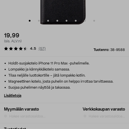
19,99
(sis. ALV:n)
4.5
(
57
)
Tuotenro:
38-9588
Holdit-suojakotelo iPhone 11 Pro Max -puhelimelle.
Lompakko ja kännykkäkotelo samassa.
Tilaa neljälle luottokortille – jätä lompakko kotiin.
Magneettinen kotelo, josta puhelin on helppo irrottaa tarvittaessa.
Suojaa puhelimen näyttöä ja takaosaa.
Lisätietoja
Myymälän varasto
Verkkokaupan varasto
Hakee varastosaldoa...
Hakee varastosaldoa...