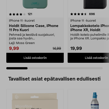
4.5 viidestä
arvostelut
4.5 viidestä
arvostelut
121
696
tähdestä
t
iPhone 11 -kuoret
iPhone 11 -kuoret
Holdit Silicone Case, iPhone
Lompakkokotelo iPhon
11 Pro Kuori
iPhone XR, Holdit
Pehmeä ja kestävä suojakuori,
Holdit-kotelo puhelimille 
josta saa hyvän...
ja iPhone XR. Lompakko j
kännykkäkotelo sam...
Laji:
Moss Green
9,99
19,99
14,99
Lisää ostoskoriin
Lisää ostoskoriin
Tavalliset asiat epätavallisen edullisesti