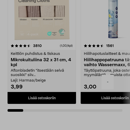
4.5viidestä
arvostelut
4.5viidestä
arvostelu
3810
1561
(1,00/kpl)
tähdestä
t
Keittiön puhdistus & tiskaus
Hiilihapotuslaitteet & mau
Mikrokuituliina 32 x 31 cm, 4
Hiilihappopatruuna tä
kpl
vaihto Wassermaxx, 6
Aftonbladetin "itsestään selvä
Täyttöpatruuna, joka ost
suosikki" siiv...
myymälästä – muista ott
patruuna mukaasi m...
Laji:
Harmaa/beige
-
3,99
3,00
Lisää ostoskoriin
Lisää ostoskoriin