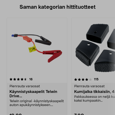
Saman kategorian hittituotteet
4.0 viidestä
arvostelut
4.5 viidestä
arvostelut
16
115
tähdestä
t
Pienrauta varaosat
Pienrauta varaosat
Käynnistyskaapelit Telwin
Kumijalka tikkaisiin, 4
Drive
Pakkauksessa on neljä ku
Mini/9000/13000/1250/150
kaksi kumpaakin
Telwin original -käynnistyskaapelit
0/1750, EC5
kokoa.Sisämitat:Iso jalka: 2
auton apukäynnistykseen.
Käynnistyskaapelit ...