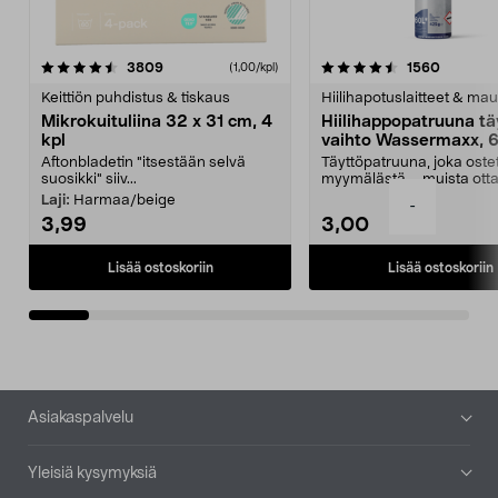
4.5viidestä
arvostelut
4.5viidestä
arvostel
3809
1560
(1,00/kpl)
tähdestä
t
Keittiön puhdistus & tiskaus
Hiilihapotuslaitteet & mau
Mikrokuituliina 32 x 31 cm, 4
Hiilihappopatruuna tä
kpl
vaihto Wassermaxx, 6
Aftonbladetin "itsestään selvä
Täyttöpatruuna, joka ost
suosikki" siiv...
myymälästä – muista ott
patruuna mukaasi m...
Laji:
Harmaa/beige
-
3,99
3,00
Lisää ostoskoriin
Lisää ostoskoriin
Alatunniste
Asiakaspalvelu
Yleisiä kysymyksiä