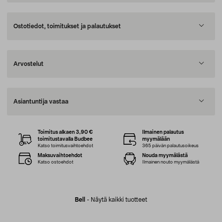
Ostotiedot, toimitukset ja palautukset
Arvostelut
Asiantuntija vastaa
Toimitus alkaen 3,90 €
Ilmainen palautus
toimitustavalla Budbee
myymälään
Katso toimitusvaihtoehdot
365 päivän palautusoikeus
Maksuvaihtoehdot
Nouda myymälästä
Katso ostoehdot
Ilmainen nouto myymälästä
Bell
-
Näytä kaikki tuotteet