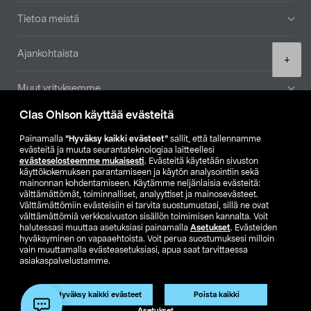
Tietoa meistä
Ajankohtaista
Product
+
quantity
Muut yrityksemme
Clas Ohlson käyttää evästeitä
Etsi myymälä
Painamalla
”Hyväksy kaikki evästeet”
sallit, että tallennamme
evästeitä ja muuta seurantateknologiaa laitteellesi
SE
NO
FI
evästeselosteemme mukaisesti
. Evästeitä käytetään sivuston
käyttökokemuksen parantamiseen ja käytön analysointiin sekä
FI
SV
mainonnan kohdentamiseen. Käytämme neljänlaisia evästeitä:
välttämättömät, toiminnalliset, analyyttiset ja mainosevästeet.
Välttämättömiin evästeisiin ei tarvita suostumustasi, sillä ne ovat
välttämättömiä verkkosivuston sisällön toimimisen kannalta. Voit
halutessasi muuttaa asetuksiasi painamalla
Asetukset
. Evästeiden
hyväksyminen on vapaaehtoista. Voit perua suostumuksesi milloin
vain muuttamalla evästeasetuksiasi, apua saat tarvittaessa
asiakaspalvelustamme.
Club Clas
Ostoehdot
Tietosuojaseloste
Näytä hinnat ilman ALV:a
Hyväksy kaikki evästeet
Poista kaikki
Lisää ostoskoriin
(1)
Asetukset