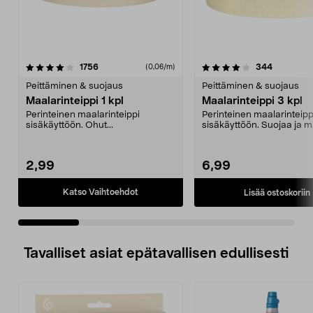
4.0 viidestä
arvostelut
4.0 viidestä
arvostelut
1756
344
(0,06/m)
tähdestä
t
Peittäminen & suojaus
Peittäminen & suojaus
Maalarinteippi 1 kpl
Maalarinteippi 3 kpl
Perinteinen maalarinteippi
Perinteinen maalarinteipp
sisäkäyttöön. Ohut...
sisäkäyttöön. Suojaa ja 
suojaa teipillä enne...
2,99
6,99
Katso Vaihtoehdot
Lisää ostoskoriin
Tavalliset asiat epätavallisen edullisesti