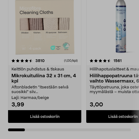
4.5viidestä
arvostelut
4.5viidestä
arvostelu
3810
1561
(1,00/kpl)
tähdestä
t
Keittiön puhdistus & tiskaus
Hiilihapotuslaitteet & mau
Mikrokuituliina 32 x 31 cm, 4
Hiilihappopatruuna tä
kpl
vaihto Wassermaxx, 6
Aftonbladetin "itsestään selvä
Täyttöpatruuna, joka ost
suosikki" siiv...
myymälästä – muista ott
patruuna mukaasi m...
Laji:
Harmaa/beige
3,99
3,00
Lisää ostoskoriin
Lisää ostoskoriin