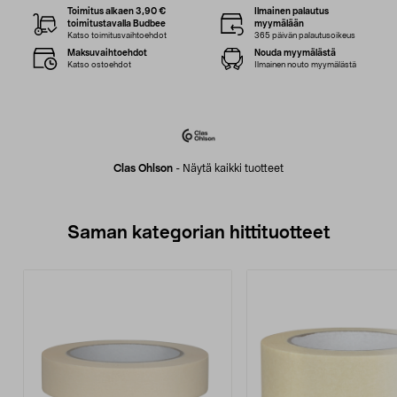
Toimitus alkaen 3,90 €
Ilmainen palautus
toimitustavalla Budbee
myymälään
Katso toimitusvaihtoehdot
365 päivän palautusoikeus
Maksuvaihtoehdot
Nouda myymälästä
Katso ostoehdot
Ilmainen nouto myymälästä
Clas Ohlson
-
Näytä kaikki tuotteet
Saman kategorian hittituotteet