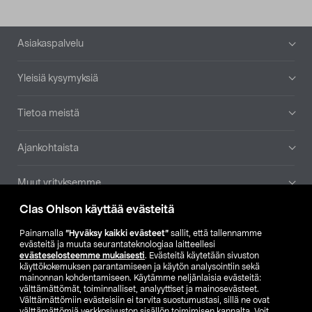
Alatunniste
Asiakaspalvelu
Yleisiä kysymyksiä
Tietoa meistä
Ajankohtaista
Muut yrityksemme
Clas Ohlson käyttää evästeitä
Etsi myymälä
Painamalla
”Hyväksy kaikki evästeet”
sallit, että tallennamme
evästeitä ja muuta seurantateknologiaa laitteellesi
SE
NO
FI
evästeselosteemme mukaisesti
. Evästeitä käytetään sivuston
käyttökokemuksen parantamiseen ja käytön analysointiin sekä
FI
SV
mainonnan kohdentamiseen. Käytämme neljänlaisia evästeitä:
välttämättömät, toiminnalliset, analyyttiset ja mainosevästeet.
Välttämättömiin evästeisiin ei tarvita suostumustasi, sillä ne ovat
välttämättömiä verkkosivuston sisällön toimimisen kannalta. Voit