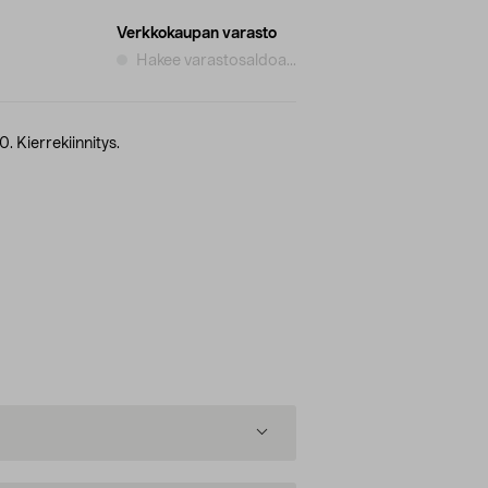
Verkkokaupan varasto
Hakee varastosaldoa...
. Kierrekiinnitys.