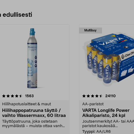
 edullisesti
Multibuy
4.5viidestä
arvostelut
4.5viidestä
arvostelut
1563
24110
tähdestä
Hiilihapotuslaitteet & maut
AA-paristot
Hiilihappopatruuna täyttö /
VARTA Longlife Power
vaihto Wassermaxx, 60 litraa
Alkaliparisto, 24 kpl
Täyttöpatruuna, joka ostetaan
Joutsenmerkityt AA- tai AA
myymälästä – muista ottaa vanha
paristot kaukosää...
patruuna mukaasi m...
Tyyppi:
AA/LR6