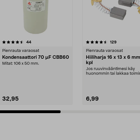
4.5 viidestä
arvostelut
4.0 viidestä
arvostelut
44
129
tähdestä
Pienrauta varaosat
Pienrauta varaosat
Kondensaattori 70 µF CBB60
Hiiliharja 16 x 13 x 6 mm
kpl
Mitat: 106 x 50 mm.
Jos ruuvinvääntimesi käy
huonommin tai lakkaa toim
– vaihda koneen hiiliha...
32,95
6,99