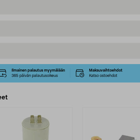
Ilmainen palautus myymälään
Maksuvaihtoehdot
365 päivän palautusoikeus
Katso ostoehdot
eet