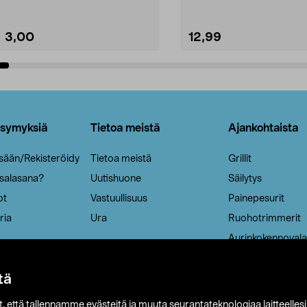
3,00
12,99
Lisää ostoskoriin
Lisää ostoskoriin
ysymyksiä
Tietoa meistä
Ajankohtaista
isään/Rekisteröidy
Tietoa meistä
Grillit
 salasana?
Uutishuone
Säilytys
ot
Vastuullisuus
Painepesurit
ria
Ura
Ruohotrimmerit
Aurinkokennovala
tä
it, että tallennamme evästeitä ja muuta seurantateknologiaa laitteelles