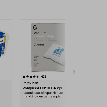
4.5viidestä
arvostelut
4.5
472
6
tähdestä
tähdestä
Pölypussit
Kierrätys & ro
Pölypussi C3100, 4 kpl
Roskapussi,
kahvat, 30 l
Laadukkaat pölypussit ovat
markkinoiden parhaimpia.
A-
Testivoittaja 
Kestävä, jopa 50 % suurempi ...
roskapussi u
Roskapussi, jo