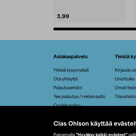
3,99
Lisää ostoskoriin
Alatunniste
Asiakaspalvelu
Yleisiä k
Yleisiä kysymyksiä
Kirjaudu s
Ota yhteyttä
Unohtuiko
Palautusehdot
Omat tied
Tee palautus / reklamaatio
Tilaushisto
Cookie policy
Toimitustavat
Clas Ohlson käyttää evästei
Saavutettavuus
Painamalla
”Hyväksy kaikki evästeet”
sall