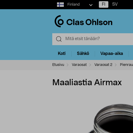
Select
FI
SV
Finland
market
Koti
Sähkö
Vapaa-aika
Etusivu
Varaosat
Varaosat 2
Pienrau
Maaliastia Airmax