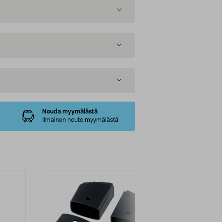
Nouda myymälästä
Ilmainen nouto myymälästä