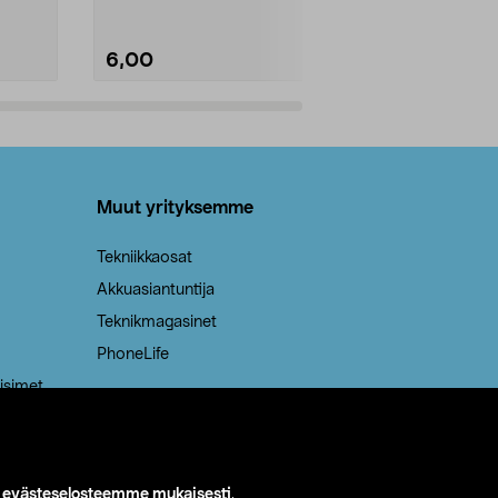
6,00
2,00
Lisää ostoskoriin
Lisää
Muut yrityksemme
Tekniikkaosat
Akkuasiantuntija
Teknikmagasinet
PhoneLife
isimet
i
evästeselosteemme mukaisesti
.