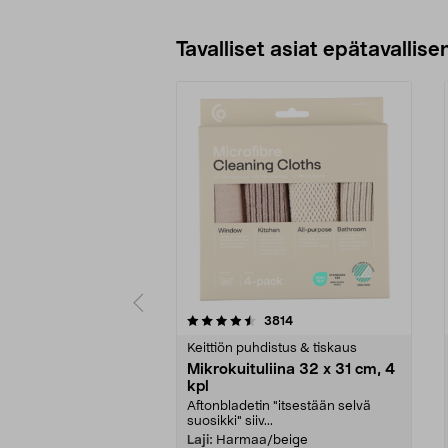
1 l. Ilmaletku 3,5 m. 230V/850W.
Paino 6 kg. Ei sovellu liimamaleille,
Katso Vaihtoehdot
esim. Falu-röd.
Tavalliset asiat epätavallisen
5viidestä
4.5viidestä
arvostelut
3814
tähdestä
tähdestä
Keittiön puhdistus & tiskaus
Mikrokuituliina 32 x 31 cm, 4
kpl
Aftonbladetin "itsestään selvä
suosikki" siiv...
Laji:
Harmaa/beige