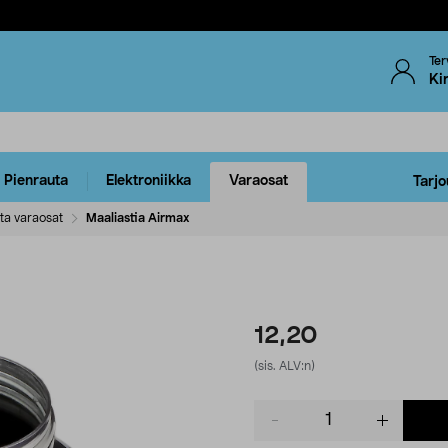
Ter
Ki
Pienrauta
Elektroniikka
Varaosat
Tarjo
ta varaosat
Maaliastia Airmax
12,20
(sis. ALV:n)
Product
quantity