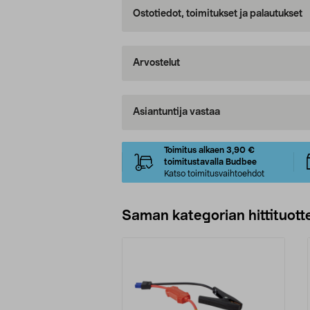
Ostotiedot, toimitukset ja palautukset
Arvostelut
Asiantuntija vastaa
Toimitus alkaen 3,90 €
toimitustavalla Budbee
Katso toimitusvaihtoehdot
Saman kategorian hittituott