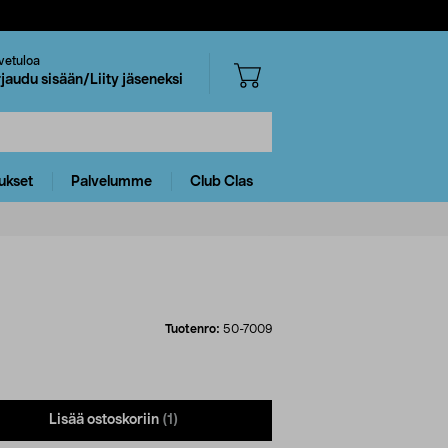
vetuloa
rjaudu sisään/Liity jäseneksi
ukset
Palvelumme
Club Clas
Tuotenro:
50-7009
Lisää ostoskoriin
(1)