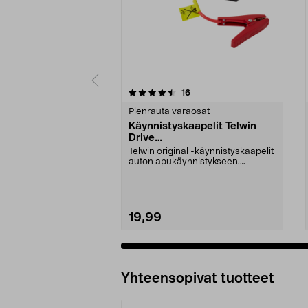
5 viidestä
4.5 viidestä
arvostelut
16
tähdestä
tähdestä
Pienrauta varaosat
Käynnistyskaapelit Telwin
Drive
Mini/9000/13000/1250/150
Telwin original -käynnistyskaapelit
0/1750, EC5
auton apukäynnistykseen.
Käynnistyskaapelit ...
19,99
Yhteensopivat tuotteet