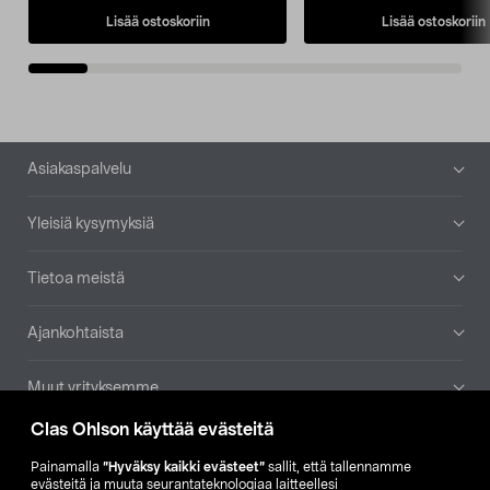
Lisää ostoskoriin
Lisää ostoskoriin
Alatunniste
Asiakaspalvelu
Yleisiä kysymyksiä
Tietoa meistä
Ajankohtaista
Muut yrityksemme
Clas Ohlson käyttää evästeitä
Etsi myymälä
Painamalla
”Hyväksy kaikki evästeet”
sallit, että tallennamme
evästeitä ja muuta seurantateknologiaa laitteellesi