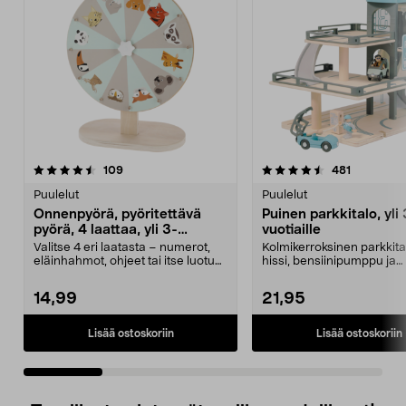
4.5 viidestä
arvostelut
4.5 viidestä
arvostelut
109
481
tähdestä
t
Puulelut
Puulelut
Onnenpyörä, pyöritettävä
Puinen parkkitalo, yli 
pyörä, 4 laattaa, yli 3-
vuotiaille
vuotiaille
Valitse 4 eri laatasta – numerot,
Kolmikerroksinen parkkita
eläinhahmot, ohjeet tai itse luotu
hissi, bensiinipumppu ja
sisältö. Py...
helikopterin laskeut...
14,99
21,95
Lisää ostoskoriin
Lisää ostoskoriin