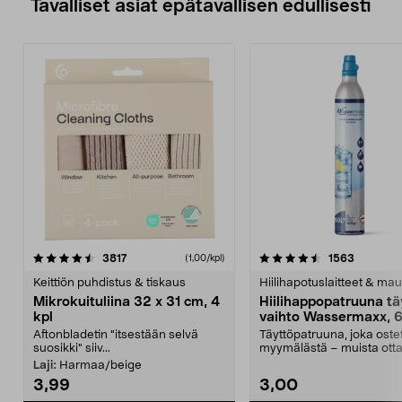
Tavalliset asiat epätavallisen edullisesti
4.5viidestä
arvostelut
4.5viidestä
arvostelu
3817
1563
(1,00/kpl)
tähdestä
t
Keittiön puhdistus & tiskaus
Hiilihapotuslaitteet & mau
Mikrokuituliina 32 x 31 cm, 4
Hiilihappopatruuna tä
kpl
vaihto Wassermaxx, 6
Aftonbladetin "itsestään selvä
Täyttöpatruuna, joka ost
suosikki" siiv...
myymälästä – muista ott
patruuna mukaasi m...
Laji:
Harmaa/beige
3,99
3,00