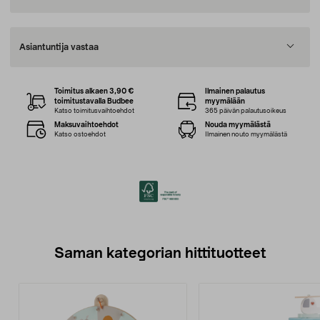
Asiantuntija vastaa
Toimitus alkaen 3,90 €
Ilmainen palautus
toimitustavalla Budbee
myymälään
Katso toimitusvaihtoehdot
365 päivän palautusoikeus
Maksuvaihtoehdot
Nouda myymälästä
Katso ostoehdot
Ilmainen nouto myymälästä
Saman kategorian hittituotteet