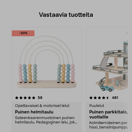
Vastaavia tuotteita
-30%
4.5viidestä
arvostelut
arvostel
58
481
tähdestä
Opettavaiset & motoriset lelut
Puulelut
Puinen helmitaulu
Puinen parkkitalo, yl
vuotiaille
Sateenkaarenmuotoinen puinen
helmitaulu. Pedagoginen lelu, joka
Kolmikerroksinen parkki
kehittää lapsen ...
hissi, bensiinipumppu j
helikopterin laskeut...