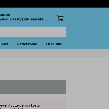
vetuloa
rjaudu sisään/Liity jäseneksi
ukset
Palvelumme
Club Clas
levien tuotteiden joukosta.