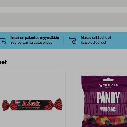
Ilmainen palautus myymälään
Maksuvaihtoehdot
365 päivän palautusoikeus
Katso ostoehdot
eet