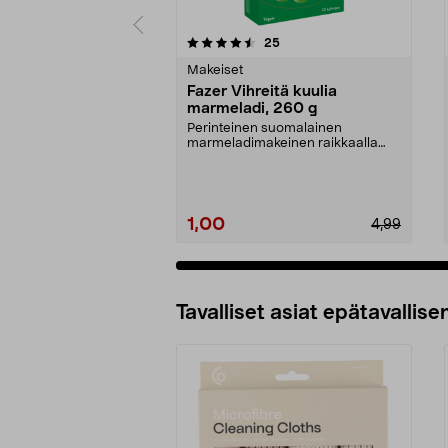
5 viidestä
4.5 viidestä
arvostelut
25
tähdestä
tähdestä
Makeiset
Fazer Vihreitä kuulia
marmeladi, 260 g
Perinteinen suomalainen
marmeladimakeinen raikkaalla
päärynänmaulla. Fazer Vihre...
1,00
4,99
Tavalliset asiat epätavallisen