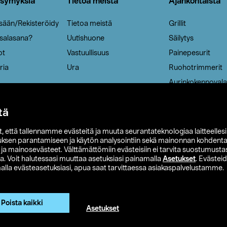
ysymyksiä
Tietoa meistä
Ajankohtaista
isään/Rekisteröidy
Tietoa meistä
Grillit
 salasana?
Uutishuone
Säilytys
ot
Vastuullisuus
Painepesurit
ria
Ura
Ruohotrimmerit
Aurinkokennovala
tä
it, että tallennamme evästeitä ja muuta seurantateknologiaa laitteelles
uksen parantamiseen ja käytön analysointiin sekä mainonnan kohdenta
t ja mainosevästeet. Välttämättömiin evästeisiin ei tarvita suostumustas
a. Voit halutessasi muuttaa asetuksiasi painamalla
Asetukset
. Evästei
lla evästeasetuksiasi, apua saat tarvittaessa asiakaspalvelustamme.
 Ohlson
Club Clas
Ostoehdot
Tietosuojaseloste
Et
Näytä hinnat ilman ALV:a
Poista kaikki
Asetukset