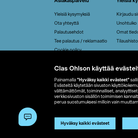
Asiakaspalvelu
Yleisiä k
Yleisiä kysymyksiä
Kirjaudu s
Ota yhteyttä
Unohtuiko
Palautusehdot
Omat tied
Tee palautus / reklamaatio
Tilaushisto
Cookie policy
Toimitustavat
Clas Ohlson käyttää evästei
Saavutettavuus
Painamalla
”Hyväksy kaikki evästeet”
sall
Evästeitä käytetään sivuston käyttökokem
välttämättömät, toiminnalliset, analyyttise
verkkosivuston sisällön toimimisen kannalt
perua suostumuksesi milloin vain muuttama
© 2026 Clas
Hyväksy kaikki evästeet