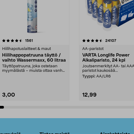
4.5viidestä
arvostelut
4.5viidestä
arvostelut
1561
24107
tähdestä
Hiilihapotuslaitteet & maut
AA-paristot
Hiilihappopatruuna täyttö /
VARTA Longlife Power
vaihto Wassermaxx, 60 litraa
Alkaliparisto, 24 kpl
Täyttöpatruuna, joka ostetaan
Joutsenmerkityt AA- tai AA
myymälästä – muista ottaa vanha
paristot kaukosää...
patruuna mukaasi m...
Tyyppi:
AA/LR6
3,00
12,99
Lisää ostoskoriin
Lisää ostoskoriin