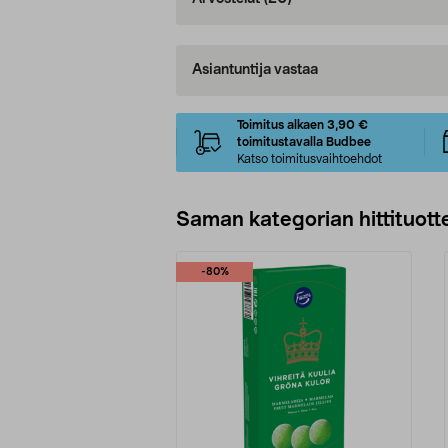
Asiantuntija vastaa
Toimitus alkaen 3,90 €
toimitustavalla Budbee
Katso toimitusvaihtoehdot
Saman kategorian hittituott
-80%