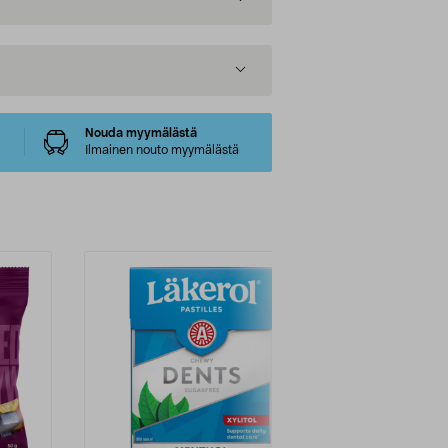
Nouda myymälästä
Ilmainen nouto myymälästä