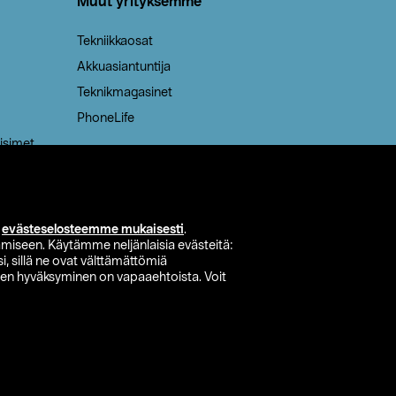
Muut yrityksemme
Tekniikkaosat
Akkuasiantuntija
Teknikmagasinet
PhoneLife
isimet
i
evästeselosteemme mukaisesti
.
miseen. Käytämme neljänlaisia evästeitä:
i, sillä ne ovat välttämättömiä
den hyväksyminen on vapaaehtoista. Voit
si myymälä