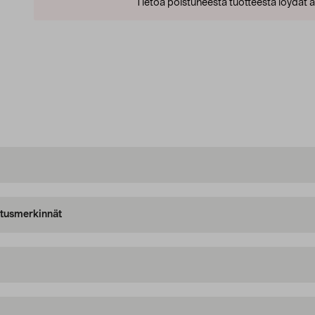
Tietoa poistuneesta tuotteesta löydät al
oitusmerkinnät