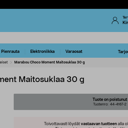
Ter
Ki
Pienrauta
Elektroniikka
Varaosat
Tarjo
eiset
Marabou Choco Moment Maitosuklaa 30 g
ent Maitosuklaa 30 g
Tuote on poistunut
Tuotenro:
44-4167-2
Toivottavasti löydät
vastaavan tuotteen
alla o