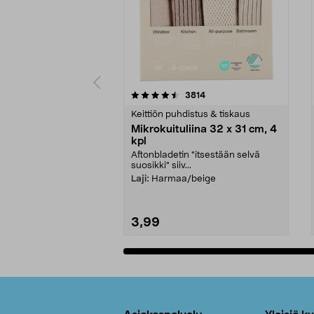
5viidestä
4.5viidestä
arvostelut
3814
tähdestä
tähdestä
Keittiön puhdistus & tiskaus
Mikrokuituliina 32 x 31 cm, 4
kpl
Aftonbladetin "itsestään selvä
suosikki" siiv...
Laji:
Harmaa/beige
3,99
Lisää ostoskoriin
Alatunniste