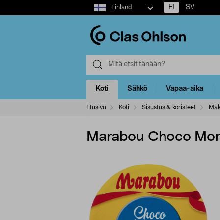
Select
FI
SV
Finland
market
Koti
Sähkö
Vapaa-aika
Etusivu
Koti
Sisustus & koristeet
Mak
Marabou Choco Mom