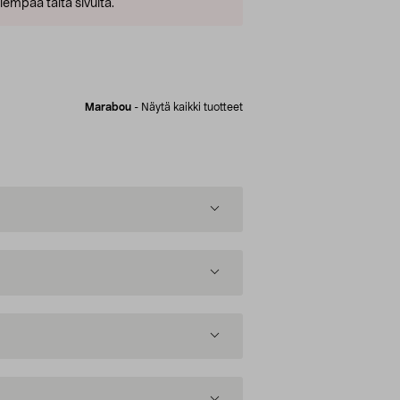
empaa tältä sivulta.
Marabou
-
Näytä kaikki tuotteet