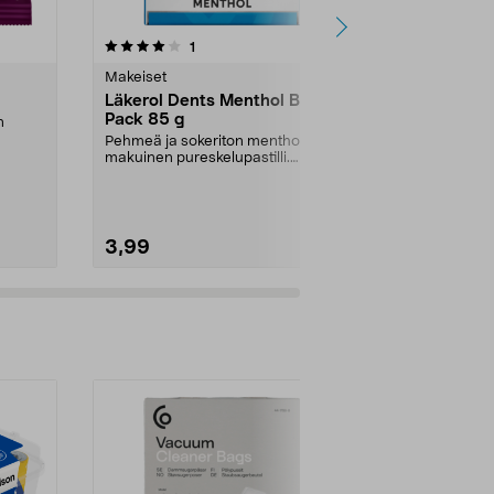
4.5 viidestä
arvostelut
4.5
1
1
tähdestä
tähdestä
Makeiset
Makeiset
Läkerol Dents Menthol Big
Pändy Cand
Pack 85 g
n
Vain 1 g soker
kompromisseja
Pehmeä ja sokeriton mentholin
makuinen pureskelupastilli.
Laji:
Sour Col
Läkerol Big Pack Dents...
3,99
1,79