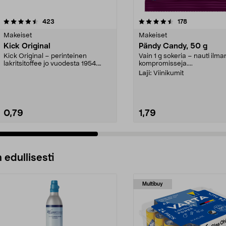
4.5 viidestä
arvostelut
4.0 viidestä
arvostelut
423
178
tähdestä
Makeiset
Makeiset
Kick Original
Pändy Candy, 50 g
Kick Original – perinteinen
Vain 1 g sokeria – nauti ilma
lakritsitoffee jo vuodesta 1954.
kompromisseja....
Helppo pitää mukana...
Laji:
Viinikumit
0,79
1,79
 edullisesti
Multibuy