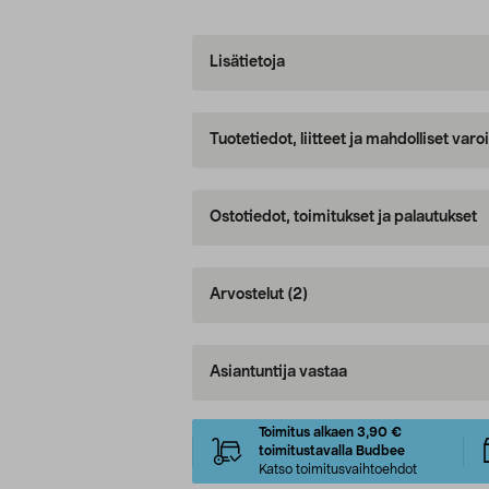
Lisätietoja
Tuotetiedot, liitteet ja mahdolliset var
Ostotiedot, toimitukset ja palautukset
Arvostelut
(2)
Asiantuntija vastaa
Toimitus alkaen 3,90 €
toimitustavalla Budbee
Katso toimitusvaihtoehdot