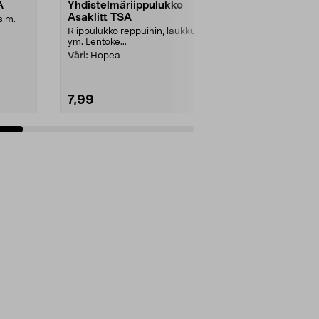
A
Yhdistelmäriippulukko
MiLock Sma
Asaklitt TSA
Matkalauku
sim.
Riippulukko reppuihin, laukkuihin
Riippulukko, 
ym. Lentoke...
paikannin ja
hyväksytty. Es
Väri:
Hopea
7,99
24,95