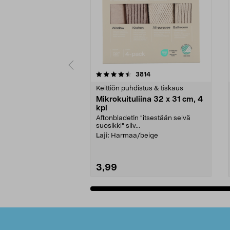
5viidestä
4.5viidestä
arvostelut
3814
tähdestä
tähdestä
Keittiön puhdistus & tiskaus
Mikrokuituliina 32 x 31 cm, 4
kpl
Aftonbladetin "itsestään selvä
suosikki" siiv...
Laji:
Harmaa/beige
3,99
Lisää ostoskoriin
Alatunniste