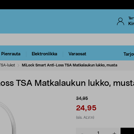
Ter
Ki
Pienrauta
Elektroniikka
Varaosat
Tarjo
TSA-lukot
MiLock Smart Anti-Loss TSA Matkalaukun lukko, musta
Loss TSA Matkalaukun lukko, must
34,95
24,95
(sis. ALV:n)
Product