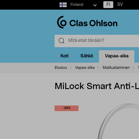
Select
FI
SV
Finland
market
Koti
Sähkö
Vapaa-aika
Etusivu
Vapaa-aika
Matkustaminen
MiLock Smart Anti-
-29%