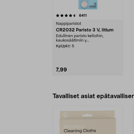
5viidestä
arvostelut
6411
tähdestä
Nappiparistot
CR2032 Paristo 3 V, litium
Edullinen paristo kelloihin,
kaukosäätimiin y...
Kpl/pkt:
5
7,99
Lisää ostoskoriin
Tavalliset asiat epätavallisen