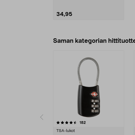
34,95
Lisää ostoskoriin
Saman kategorian hittituott
5 viidestä
4.5 viidestä
arvostelut
182
tähdestä
tähdestä
TSA-lukot