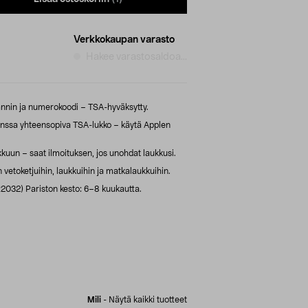
Verkkokaupan varasto
Hakee varastosaldoa...
annin ja numerokoodi – TSA-hyväksytty.
anssa yhteensopiva TSA-lukko – käytä Applen
kuun – saat ilmoituksen, jos unohdat laukkusi.
vetoketjuihin, laukkuihin ja matkalaukkuihin.
2032) Pariston kesto: 6–8 kuukautta.
Mili
-
Näytä kaikki tuotteet