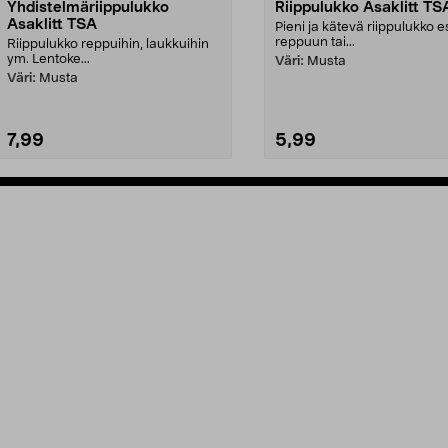
Yhdistelmäriippulukko
Riippulukko Asaklitt TS
Asaklitt TSA
Pieni ja kätevä riippulukko e
reppuun tai...
Riippulukko reppuihin, laukkuihin
ym. Lentoke...
Väri:
Musta
Väri:
Musta
7,99
5,99