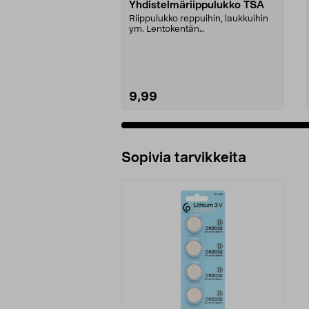
Yhdistelmäriippulukko TSA
Riippulukko reppuihin, laukkuihin
ym. Lentokentän
turvallisuushenkilökunta voi a...
9,99
Sopivia tarvikkeita