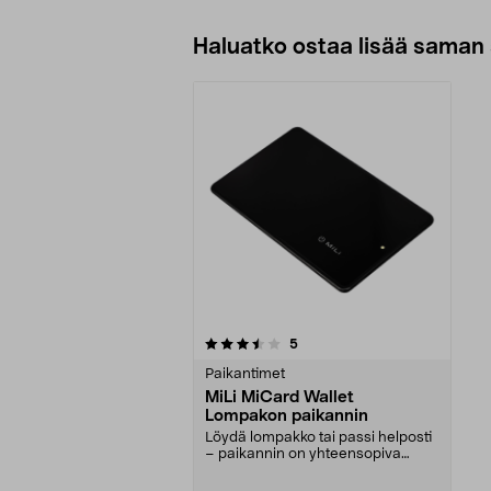
Haluatko ostaa lisää saman 
5viidestä
arvostelut
5
tähdestä
Paikantimet
MiLi MiCard Wallet
Lompakon paikannin
Löydä lompakko tai passi helposti
– paikannin on yhteensopiva
Applen Etsi-sovell...