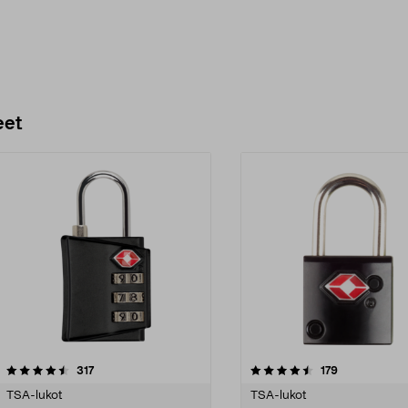
eet
4.5 viidestä
arvostelut
4.5 viidestä
arvostelut
317
179
tähdestä
TSA-lukot
TSA-lukot