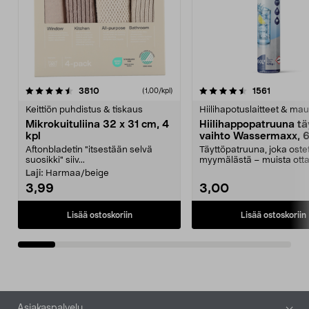
4.5viidestä
arvostelut
4.5viidestä
arvostelu
3810
1561
(1,00/kpl)
tähdestä
t
Keittiön puhdistus & tiskaus
Hiilihapotuslaitteet & mau
Mikrokuituliina 32 x 31 cm, 4
Hiilihappopatruuna tä
kpl
vaihto Wassermaxx, 6
Aftonbladetin "itsestään selvä
Täyttöpatruuna, joka ost
suosikki" siiv...
myymälästä – muista ott
patruuna mukaasi m...
Laji:
Harmaa/beige
3,99
3,00
Lisää ostoskoriin
Lisää ostoskoriin
Alatunniste
Asiakaspalvelu