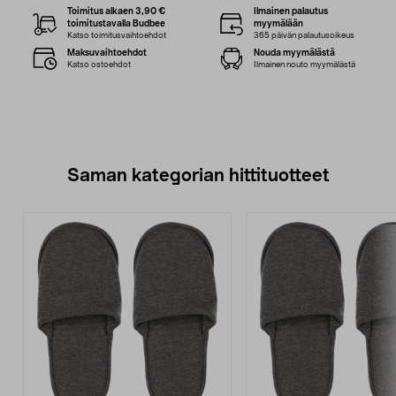
Toimitus alkaen 3,90 €
Ilmainen palautus
toimitustavalla Budbee
myymälään
Katso toimitusvaihtoehdot
365 päivän palautusoikeus
Maksuvaihtoehdot
Nouda myymälästä
Katso ostoehdot
Ilmainen nouto myymälästä
Saman kategorian hittituotteet