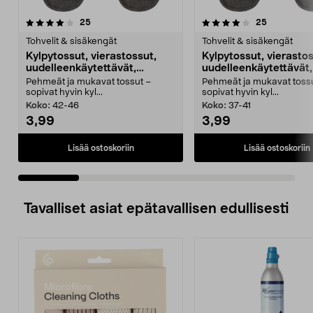
4.0 viidestä
arvostelut
4.0 viidestä
arvostelut
25
25
tähdestä
t
Tohvelit & sisäkengät
Tohvelit & sisäkengät
Kylpytossut, vierastossut,
Kylpytossut, vierastos
uudelleenkäytettävät,
uudelleenkäytettävät,
harmaat
harmaat
Pehmeät ja mukavat tossut –
Pehmeät ja mukavat toss
sopivat hyvin kyl...
sopivat hyvin kyl...
Koko:
42-46
Koko:
37-41
3,99
3,99
Lisää ostoskoriin
Lisää ostoskoriin
Tavalliset asiat epätavallisen edullisesti