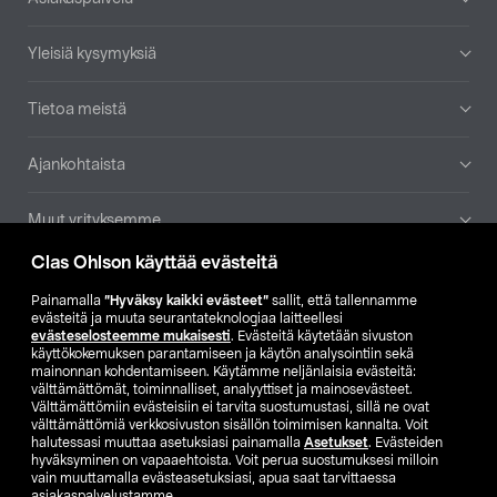
Yleisiä kysymyksiä
Tietoa meistä
Ajankohtaista
Muut yrityksemme
Clas Ohlson käyttää evästeitä
Etsi myymälä
Painamalla
”Hyväksy kaikki evästeet”
sallit, että tallennamme
evästeitä ja muuta seurantateknologiaa laitteellesi
SE
NO
FI
evästeselosteemme mukaisesti
. Evästeitä käytetään sivuston
käyttökokemuksen parantamiseen ja käytön analysointiin sekä
FI
SV
mainonnan kohdentamiseen. Käytämme neljänlaisia evästeitä:
välttämättömät, toiminnalliset, analyyttiset ja mainosevästeet.
Välttämättömiin evästeisiin ei tarvita suostumustasi, sillä ne ovat
välttämättömiä verkkosivuston sisällön toimimisen kannalta. Voit
halutessasi muuttaa asetuksiasi painamalla
Asetukset
. Evästeiden
hyväksyminen on vapaaehtoista. Voit perua suostumuksesi milloin
vain muuttamalla evästeasetuksiasi, apua saat tarvittaessa
asiakaspalvelustamme.