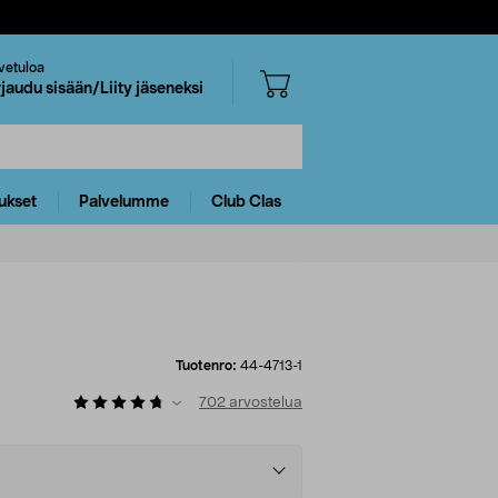
vetuloa
rjaudu sisään/Liity jäseneksi
ukset
Palvelumme
Club Clas
Tuotenro:
44-4713-1
702
arvostelua