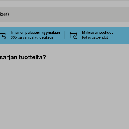
kset)
Ilmainen palautus myymälään
Maksuvaihtoehdot
365 päivän palautusoikeus
Katso ostoehdot
sarjan tuotteita?