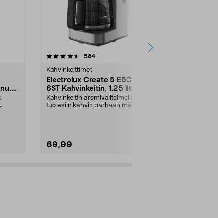
4.5 viidestä
arvostelut
4.0
584
1
tähdestä
tähdestä
Kahvinkeittimet
Kahvinkeittim
Electrolux Create 5 E5CM1-
Moccamaste
nnu,
6ST Kahvinkeitin, 1,25 litraa
Kahvinkeitin
2
Kahvinkeitin aromivalitsimella –
Täydellistä k
tuo esiin kahvin parhaan maun.
riippumatta – k
Electrolux Creat...
Väri:
Eukalyp
69,99
329,00