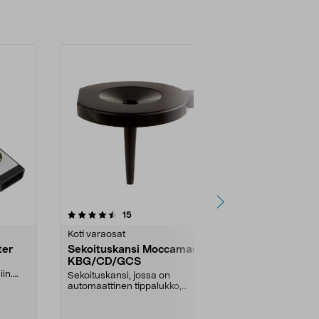
4.5viidestä
arvostelut
5.0
15
6
tähdestä
tähdestä
Koti varaosat
Koti varaosat
ter
Sekoituskansi Moccamaster
Moccamaste
KBG/CD/GCS
KBG/CD/GCS
in.
Sekoituskansi, jossa on
Mukana kansi,
automaattinen tippalukko,
Moccamasteri
Moccamaster-kahvinkeittimiin. ...
lasikannu. Pid