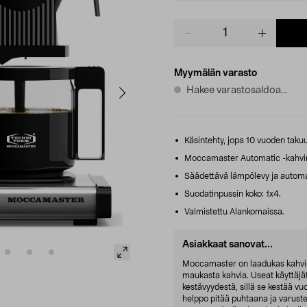
Product
quantity
Myymälän varasto
Hakee varastosaldoa...
Käsintehty, jopa 10 vuoden takuu
Moccamaster Automatic -kahvinke
Säädettävä lämpölevy ja automa
Suodatinpussin koko: 1x4.
Valmistettu Alankomaissa.
Asiakkaat sanovat...
Moccamaster on laadukas kahvink
maukasta kahvia. Useat käyttäjät
kestävyydestä, sillä se kestää vu
helppo pitää puhtaana ja varustet