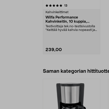
0viidestä
arvostelut
13
tähdestä
Kahvinkeittimet
Wilfa Performance
Kahvinkeitin, 10 kuppia,
CM7T-125
Testivoittaja tek.no-testisivustolla
"Keittää hyvää kahvia nopeasti ja
helposti"...
239,00
Lisää ostoskoriin
Saman kategorian hittituott