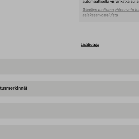
automaattisella virrankatkaisulla 
Tekoälyn tuottama yhteenveto tu
asiakasarvosteluista
Lisätietoja
oitusmerkinnät