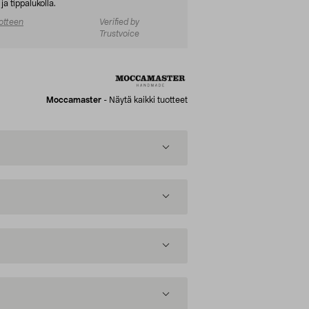
ja tippalukolla.
otteen
Verified by
Trustvoice
Moccamaster
-
Näytä kaikki tuotteet