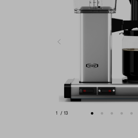
1
/
13