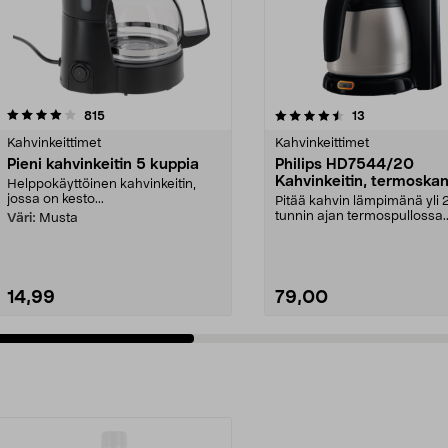
4.5 viidestä
arvostelut
4.5 viidestä
arvostelut
815
13
tähdestä
Kahvinkeittimet
Kahvinkeittimet
Pieni kahvinkeitin 5 kuppia
Philips HD7544/20
Kahvinkeitin, termoska
Helppokäyttöinen kahvinkeitin,
musta
jossa on kesto...
Pitää kahvin lämpimänä yli 
tunnin ajan termospullossa.
Väri:
Musta
Klassinen Philips HD754...
14,99
79,00