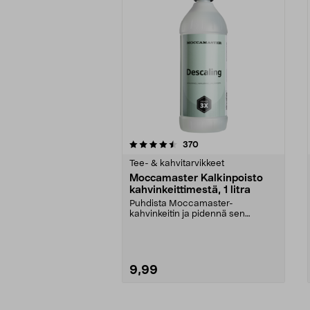
5viidestä
4.5viidestä
arvostelut
370
tähdestä
tähdestä
Tee- & kahvitarvikkeet
Moccamaster Kalkinpoisto
kahvinkeittimestä, 1 litra
Puhdista Moccamaster-
kahvinkeitin ja pidennä sen
käyttöikää. Moccamasterin kalki...
9,99