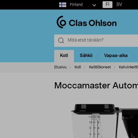
Select
FI
SV
Finland
market
Koti
Sähkö
Vapaa-aika
Etusivu
Koti
Keittiökoneet
Kahvinkeitt
Moccamaster Automati