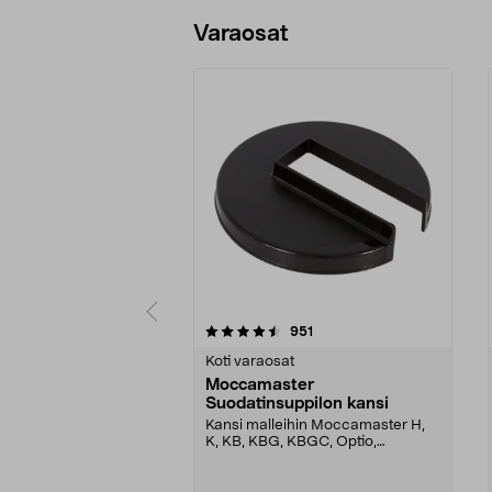
Lisää ostoskoriin
Varaosat
5viidestä
5.0viidestä
arvostelut
951
tähdestä
tähdestä
Koti varaosat
Moccamaster
Suodatinsuppilon kansi
Kansi malleihin Moccamaster H,
K, KB, KBG, KBGC, Optio,
Automatic, Automatic S, ...