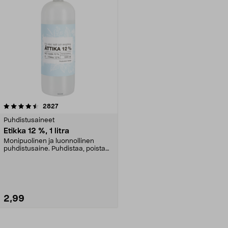
arvostelut
2827
Puhdistusaineet
Etikka 12 %, 1 litra
Monipuolinen ja luonnollinen
puhdistusaine. Puhdistaa, poistaa
kalkin ja kerrost...
2,99