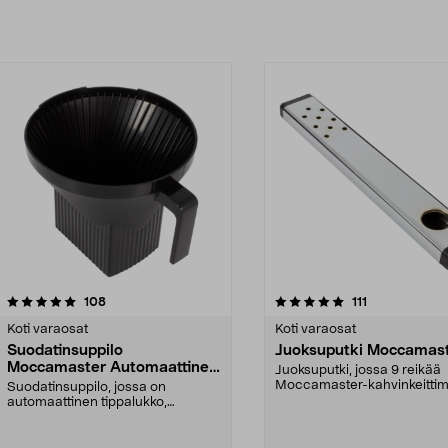
Lisää ostoskoriin
5.0viidestä
arvostelut
4.5viidestä
arvostelut
108
111
tähdestä
Koti varaosat
Koti varaosat
Suodatinsuppilo
Juoksuputki Moccamas
Moccamaster Automaattinen
Juoksuputki, jossa 9 reikää
tippalukko
Moccamaster-kahvinkeittimi
Suodatinsuppilo, jossa on
Sopii useimpiin mallei...
automaattinen tippalukko,
Moccamaster-kahvinkeittimiin...