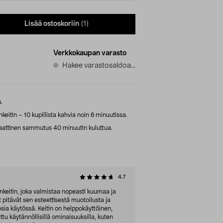
Lisää ostoskoriin
(1)
Verkkokaupan varasto
Hakee varastosaldoa...
.
itin – 10 kupillista kahvia noin 6 minuutissa.
attinen sammutus 40 minuutin kuluttua.
4.7
eitin, joka valmistaa nopeasti kuumaa ja
 pitävät sen esteettisestä muotoilusta ja
osia käytössä. Keitin on helppokäyttöinen,
tu käytännöllisillä ominaisuuksilla, kuten