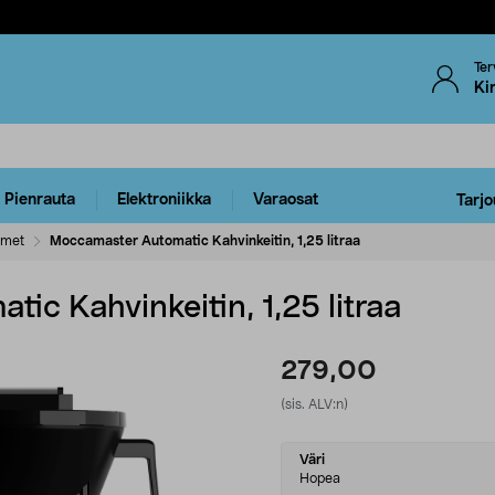
Ter
Ki
Pienrauta
Elektroniikka
Varaosat
Tarjo
imet
Moccamaster Automatic Kahvinkeitin, 1,25 litraa
c Kahvinkeitin, 1,25 litraa
279,00
(sis. ALV:n)
Select
Väri
variant
Hopea