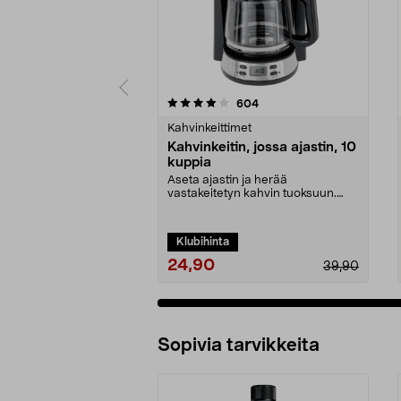
0 viidestä
4.0 viidestä
arvostelut
604
tähdestä
tähdestä
Kahvinkeittimet
Kahvinkeitin, jossa ajastin, 10
kuppia
Aseta ajastin ja herää
vastakeitetyn kahvin tuoksuun.
Kahvinkeitin – 10 kuppia, ...
Klubihinta
24,90
39,90
Sopivia tarvikkeita