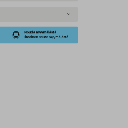
Nouda myymälästä
Ilmainen nouto myymälästä