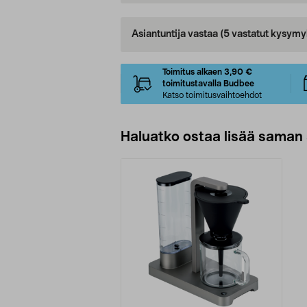
Asiantuntija vastaa
(5 vastatut kysymy
Toimitus alkaen 3,90 €
toimitustavalla Budbee
Katso toimitusvaihtoehdot
Haluatko ostaa lisää saman 