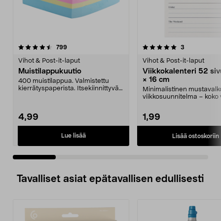
5.0 viidestä
arvostelut
4.5 viidestä
arvostelut
799
3
tähdestä
t
Vihot & Post-it-laput
Vihot & Post-it-laput
Muistilappukuutio
Viikkokalenteri 52 si
× 16 cm
400 muistilappua. Valmistettu
kierrätyspaperista. Itsekiinnittyvät
Minimalistinen mustavalk
muistilaput. ...
viikkosuunnitelma – koko 
yhdellä silmäyksel...
4,99
1,99
Lue lisää
Lisää ostoskoriin
Tavalliset asiat epätavallisen edullisesti