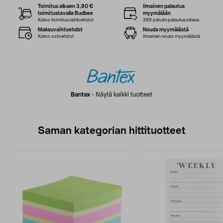
Toimitus alkaen 3,90 €
Ilmainen palautus
toimitustavalla Budbee
myymälään
Katso toimitusvaihtoehdot
365 päivän palautusoikeus
Maksuvaihtoehdot
Nouda myymälästä
Katso ostoehdot
Ilmainen nouto myymälästä
Bantex
-
Näytä kaikki tuotteet
Saman kategorian hittituotteet