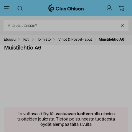
Etusivu
Koti
Toimisto
Vihot & Post-it-laput
Muistilehtiö A6
Muistilehtiö A6
Toivottavasti löydät
vastaavan tuotteen
alla olevien
tuotteiden joukosta.
Tietoa poistuneesta tuotteesta
löydät alempaa tältä sivulta.