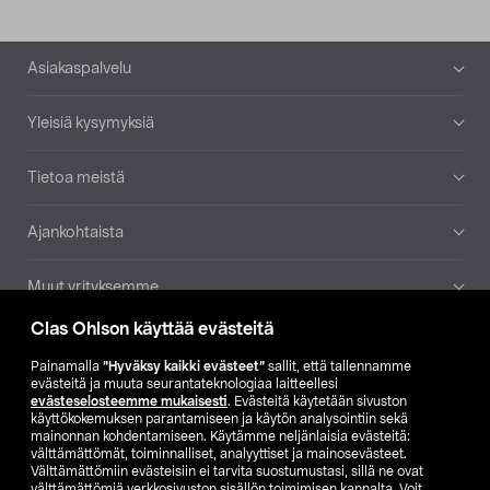
Alatunniste
Asiakaspalvelu
Yleisiä kysymyksiä
Tietoa meistä
Ajankohtaista
Muut yrityksemme
Clas Ohlson käyttää evästeitä
Etsi myymälä
Painamalla
”Hyväksy kaikki evästeet”
sallit, että tallennamme
evästeitä ja muuta seurantateknologiaa laitteellesi
SE
NO
FI
evästeselosteemme mukaisesti
. Evästeitä käytetään sivuston
käyttökokemuksen parantamiseen ja käytön analysointiin sekä
FI
SV
mainonnan kohdentamiseen. Käytämme neljänlaisia evästeitä:
välttämättömät, toiminnalliset, analyyttiset ja mainosevästeet.
Välttämättömiin evästeisiin ei tarvita suostumustasi, sillä ne ovat
välttämättömiä verkkosivuston sisällön toimimisen kannalta. Voit