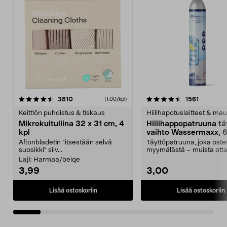
4.5viidestä
arvostelut
4.5viidestä
arvostelu
3810
1561
(1,00/kpl)
tähdestä
t
Keittiön puhdistus & tiskaus
Hiilihapotuslaitteet & mau
Mikrokuituliina 32 x 31 cm, 4
Hiilihappopatruuna tä
kpl
vaihto Wassermaxx, 6
Aftonbladetin "itsestään selvä
Täyttöpatruuna, joka ost
suosikki" siiv...
myymälästä – muista ott
patruuna mukaasi m...
Laji:
Harmaa/beige
3,99
3,00
Lisää ostoskoriin
Lisää ostoskoriin