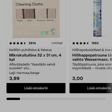
4.5viidestä
arvostelut
4.5viidestä
arvostelu
3814
1563
(1,00/kpl)
tähdestä
t
Keittiön puhdistus & tiskaus
Hiilihapotuslaitteet & mau
Mikrokuituliina 32 x 31 cm, 4
Hiilihappopatruuna tä
kpl
vaihto Wassermaxx, 6
Aftonbladetin "itsestään selvä
Täyttöpatruuna, joka ost
suosikki" siiv...
myymälästä – muista ott
patruuna mukaasi m...
Laji:
Harmaa/beige
3,99
3,00
Lisää ostoskoriin
Lisää ostoskoriin