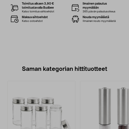
Toimitus alkaen 3,90 €
Ilmainen palautus
toimitustavalla Budbee
myymälään
Katso toimitusvaihtoehdot
365 päivän palautusoikeus
Maksuvaihtoehdot
Nouda myymälästä
Katso ostoehdot
Ilmainen nouto myymälästä
Saman kategorian hittituotteet