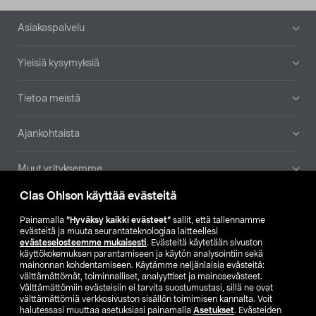
Alatunniste
Asiakaspalvelu
Yleisiä kysymyksiä
Tietoa meistä
Ajankohtaista
Muut yrityksemme
Clas Ohlson käyttää evästeitä
Etsi myymälä
Painamalla
”Hyväksy kaikki evästeet”
sallit, että tallennamme
evästeitä ja muuta seurantateknologiaa laitteellesi
SE
NO
FI
evästeselosteemme mukaisesti
. Evästeitä käytetään sivuston
käyttökokemuksen parantamiseen ja käytön analysointiin sekä
FI
SV
mainonnan kohdentamiseen. Käytämme neljänlaisia evästeitä:
välttämättömät, toiminnalliset, analyyttiset ja mainosevästeet.
Välttämättömiin evästeisiin ei tarvita suostumustasi, sillä ne ovat
välttämättömiä verkkosivuston sisällön toimimisen kannalta. Voit
halutessasi muuttaa asetuksiasi painamalla
Asetukset
. Evästeiden