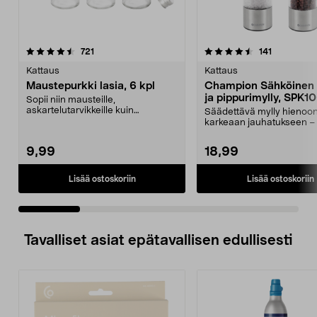
4.5 viidestä
arvostelut
3.0 viidestä
arvostelut
721
141
tähdestä
t
Kattaus
Kattaus
Maustepurkki lasia, 6 kpl
Champion Sähköinen 
ja pippurimylly, SPK10
Sopii niin mausteille,
askartelutarvikkeille kuin
Säädettävä mylly hienoon
siemenille. Lasiset maustepurk...
karkeaan jauhatukseen – 
valo. Championin sä...
9,99
18,99
Lisää ostoskoriin
Lisää ostoskoriin
Tavalliset asiat epätavallisen edullisesti