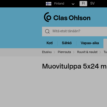
Select
FI
SV
Finland
market
Koti
Sähkö
Vapaa-aika
Etusivu
Pienrauta
Ruuvit & naulat
Tu
Muovitulppa 5x24 mm