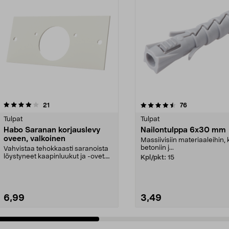
4.5 viidestä
arvostelut
4.5 viidestä
arvostelut
21
76
tähdestä
Tulpat
Tulpat
Habo Saranan korjauslevy
Nailontulppa 6x30 mm
oveen, valkoinen
Massiivisiin materiaaleihin,
betoniin j...
Vahvistaa tehokkaasti saranoista
löystyneet kaapinluukut ja -ovet.
Kpl/pkt:
15
Habo-vahvikel...
6,99
3,49