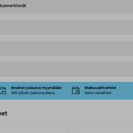
oitusmerkinnät
Ilmainen palautus myymälään
Maksuvaihtoehdot
365 päivän palautusoikeus
Katso ostoehdot
eet