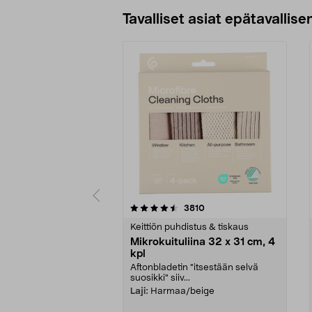
Tavalliset asiat epätavallisen
5viidestä
4.5viidestä
arvostelut
3810
tähdestä
tähdestä
Keittiön puhdistus & tiskaus
Mikrokuituliina 32 x 31 cm, 4
kpl
Aftonbladetin "itsestään selvä
suosikki" siiv...
Laji:
Harmaa/beige