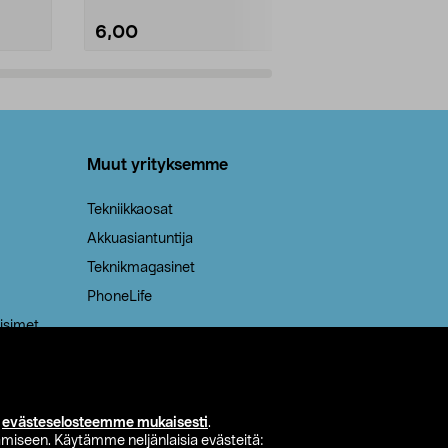
6,00
2,00
Lisää ostoskoriin
Lisää
Muut yrityksemme
Tekniikkaosat
Akkuasiantuntija
Teknikmagasinet
PhoneLife
isimet
i
evästeselosteemme mukaisesti
.
miseen. Käytämme neljänlaisia evästeitä: