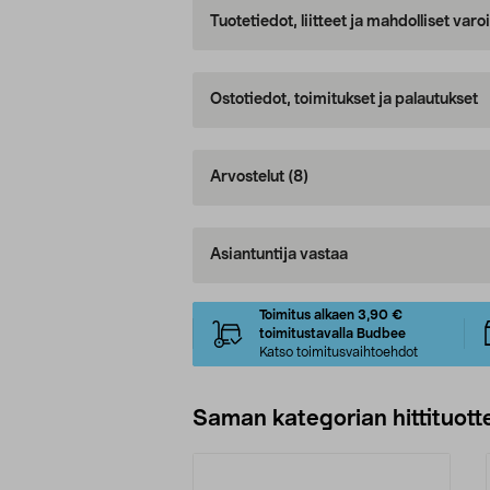
Tuotetiedot, liitteet ja mahdolliset var
Ostotiedot, toimitukset ja palautukset
Arvostelut
(8)
Asiantuntija vastaa
Toimitus alkaen 3,90 €
toimitustavalla Budbee
Katso toimitusvaihtoehdot
Saman kategorian hittituott