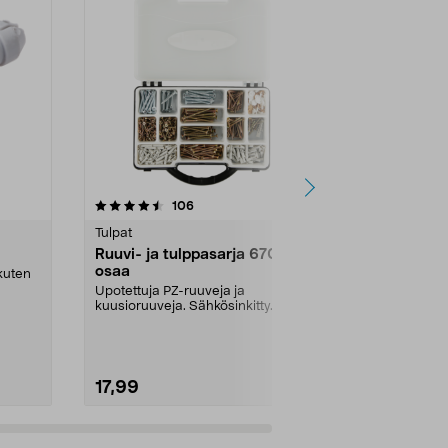
4.5 viidestä
arvostelut
4.5
106
3
tähdestä
tähdestä
Tulpat
Tulpat
Ruuvi- ja tulppasarja 670
Yleistulppa 
osaa
 kuten
Yleistulppa na
useimpiin mate
Upotettuja PZ-ruuveja ja
kuusioruuveja. Sähkösinkitty.
Mitat:
6x28 
Muovitulppia ja peitelevy...
17,99
4,99