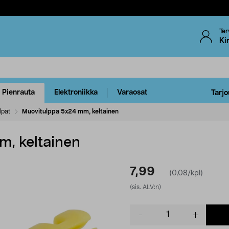
Ter
Ki
Pienrauta
Elektroniikka
Varaosat
Tarjo
lpat
Muovitulppa 5x24 mm, keltainen
, keltainen
7,99
(0,08/kpl)
(sis. ALV:n)
Product
quantity