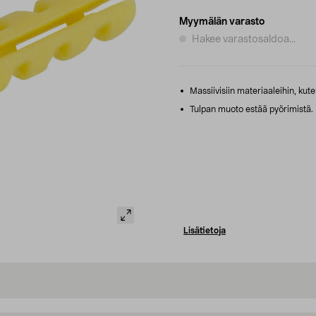
Myymälän varasto
Hakee varastosaldoa...
Massiivisiin materiaaleihin, kute
Tulpan muoto estää pyörimistä.
Lisätietoja