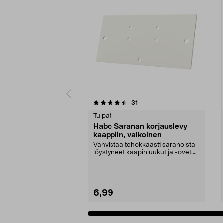
5 viidestä
4.0 viidestä
arvostelut
31
tähdestä
tähdestä
Tulpat
Habo Saranan korjauslevy
kaappiin, valkoinen
Vahvistaa tehokkaasti saranoista
löystyneet kaapinluukut ja -ovet.
Habo-vahvikel...
6,99