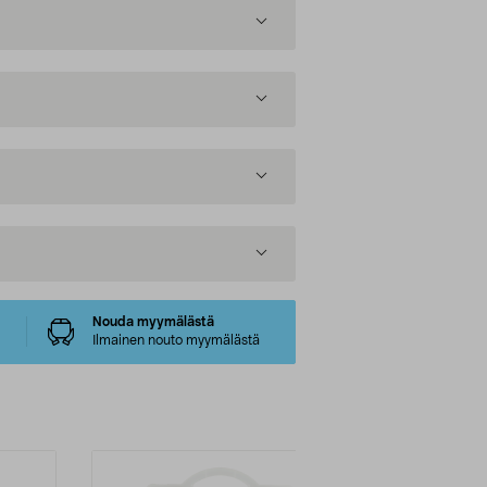
Nouda myymälästä
Ilmainen nouto myymälästä