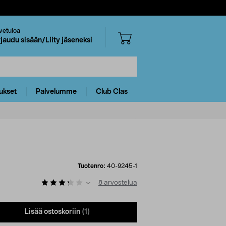
vetuloa
rjaudu sisään/Liity jäseneksi
ukset
Palvelumme
Club Clas
Tuotenro:
40-9245-1
8
arvostelua
Lisää ostoskoriin
(1)