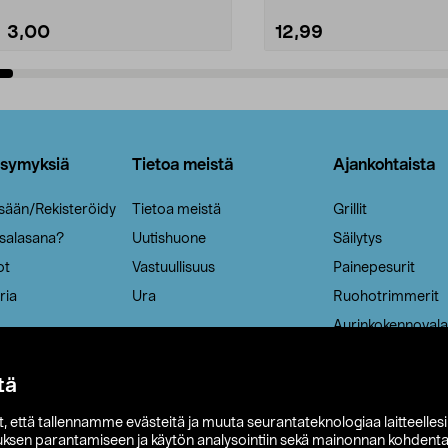
3,00
12,99
Lisää ostoskoriin
Lisää ostoskoriin
ysymyksiä
Tietoa meistä
Ajankohtaista
isään/Rekisteröidy
Tietoa meistä
Grillit
 salasana?
Uutishuone
Säilytys
ot
Vastuullisuus
Painepesurit
ria
Ura
Ruohotrimmerit
Aurinkokennovala
tä
it, että tallennamme evästeitä ja muuta seurantateknologiaa laitteelles
uksen parantamiseen ja käytön analysointiin sekä mainonnan kohdenta