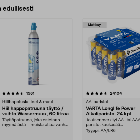
 edullisesti
Multibuy
4.5viidestä
arvostelut
4.5viidestä
arvostelut
1561
24104
tähdestä
Hiilihapotuslaitteet & maut
AA-paristot
Hiilihappopatruuna täyttö /
VARTA Longlife Power
vaihto Wassermaxx, 60 litraa
Alkaliparisto, 24 kpl
Täyttöpatruuna, joka ostetaan
Joutsenmerkityt AA- tai AA
myymälästä – muista ottaa vanha
paristot kaukosää...
patruuna mukaasi m...
Tyyppi:
AA/LR6