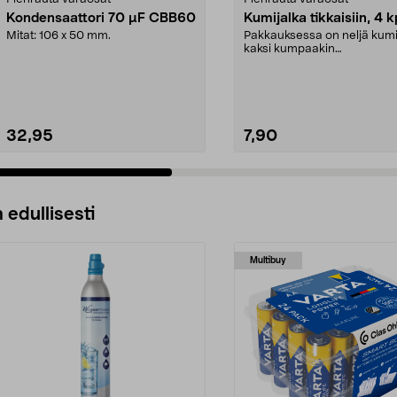
Kondensaattori 70 µF CBB60
Kumijalka tikkaisiin, 4 k
Mitat: 106 x 50 mm.
Pakkauksessa on neljä kumi
kaksi kumpaakin
kokoa.Sisämitat:Iso jalka: 21 .
32,95
7,90
 edullisesti
Multibuy