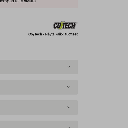
empaa tältä sivulta.
Co/tech
-
Näytä kaikki tuotteet