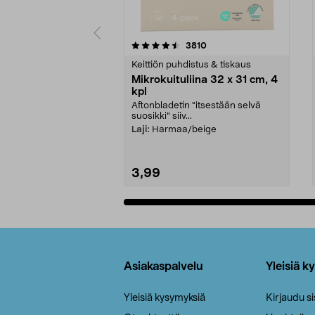
5viidestä
4.5viidestä
arvostelut
3810
tähdestä
tähdestä
Keittiön puhdistus & tiskaus
Mikrokuituliina 32 x 31 cm, 4
kpl
Aftonbladetin "itsestään selvä
suosikki" siiv...
Laji:
Harmaa/beige
3,99
Lisää ostoskoriin
Alatunniste
Asiakaspalvelu
Yleisiä k
Yleisiä kysymyksiä
Kirjaudu s