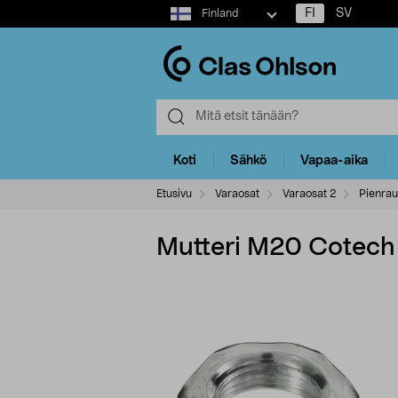
Select
FI
SV
Finland
market
Koti
Sähkö
Vapaa-aika
Etusivu
Varaosat
Varaosat 2
Pienrau
Mutteri M20 Cotech