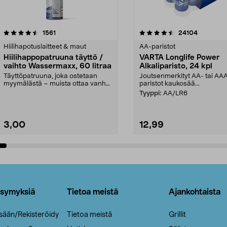
4.5viidestä
arvostelut
4.5viidestä
arvostelut
1561
24104
tähdestä
Hiilihapotuslaitteet & maut
AA-paristot
Hiilihappopatruuna täyttö /
VARTA Longlife Power
vaihto Wassermaxx, 60 litraa
Alkaliparisto, 24 kpl
Täyttöpatruuna, joka ostetaan
Joutsenmerkityt AA- tai AA
myymälästä – muista ottaa vanha
paristot kaukosää...
patruuna mukaasi m...
Tyyppi:
AA/LR6
3,00
12,99
Lisää ostoskoriin
Lisää ostoskoriin
ysymyksiä
Tietoa meistä
Ajankohtaista
isään/Rekisteröidy
Tietoa meistä
Grillit