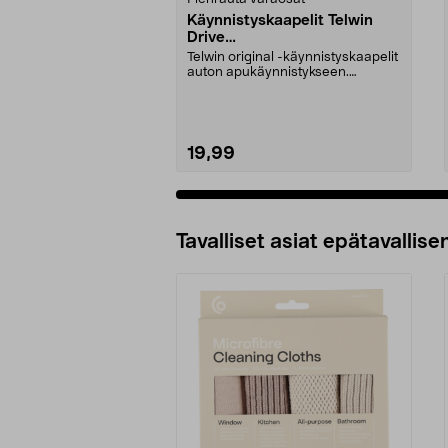
Käynnistyskaapelit Telwin
Drive
Mini/9000/13000/1250/150
Telwin original -käynnistyskaapelit
0/1750, EC5
auton apukäynnistykseen.
Käynnistyskaapelit ...
19,99
Tavalliset asiat epätavallisen