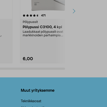
4.5viidestä
arvostelut
4.5
471
6
tähdestä
tähdestä
Pölypussit
Kierrätys & ro
Pölypussi C3100, 4 kpl
Roskapussi,
kahvat, 30 l
Laadukkaat pölypussit ovat
markkinoiden parhaimpia.
A-
Testivoittaja 
Kestävä, jopa 50 % suurempi ...
roskapussi u
Roskapussi, jo
6,00
2,00
Lisää ostoskoriin
Lisää
Muut yrityksemme
Tekniikkaosat