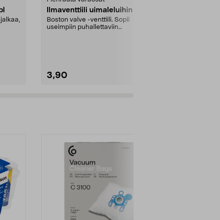
pl
Ilmaventtiili uimaleluihin
Virrankatka
jalkaa,
Boston valve -venttiili. Sopii
Asennusmitta
useimpiin puhallettaviin
..
vesileluihin.
3,90
22,95