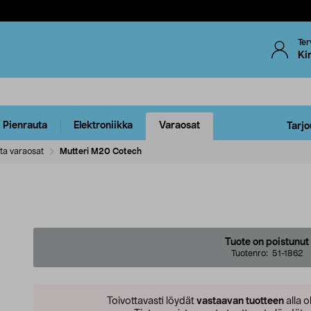
Ter
Ki
Pienrauta
Elektroniikka
Varaosat
Tarjo
ta varaosat
Mutteri M20 Cotech
Tuote on poistunut
Tuotenro:
51-1862
Toivottavasti löydät
vastaavan tuotteen
alla o