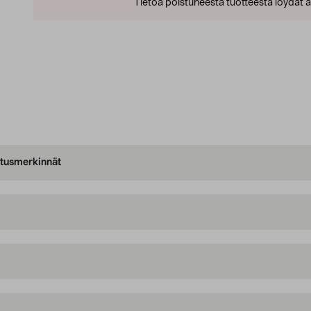
Tietoa poistuneesta tuotteesta löydät al
oitusmerkinnät