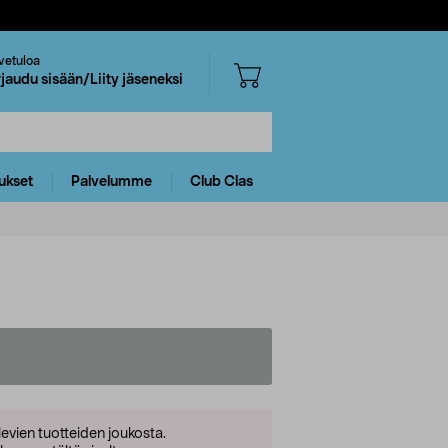
vetuloa
rjaudu sisään/Liity jäseneksi
ukset
Palvelumme
Club Clas
levien tuotteiden joukosta.