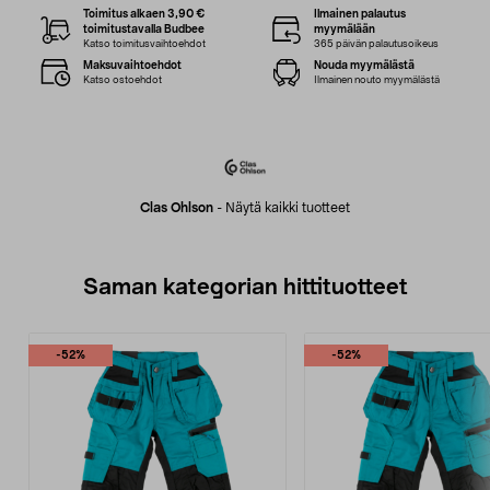
Toimitus alkaen 3,90 €
Ilmainen palautus
toimitustavalla Budbee
myymälään
Katso toimitusvaihtoehdot
365 päivän palautusoikeus
Maksuvaihtoehdot
Nouda myymälästä
Katso ostoehdot
Ilmainen nouto myymälästä
Clas Ohlson
-
Näytä kaikki tuotteet
Saman kategorian hittituotteet
-52%
-52%