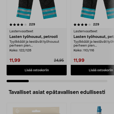
4.0 viidestä
arvostelut
4.0 viidestä
arvostelut
229
229
tähdestä
t
Lastenvaatteet
Lastenvaatteet
Lasten työhousut, petrooli
Lasten työhousut, pet
Tyylikkäät ja kestävät työhousut
Tyylikkäät ja kestävät työ
perheen pien...
perheen pien...
Koko:
122/128
Koko:
110/116
11,99
11,99
24,95
Lisää ostoskoriin
Lisää ostoskoriin
Tavalliset asiat epätavallisen edullisesti