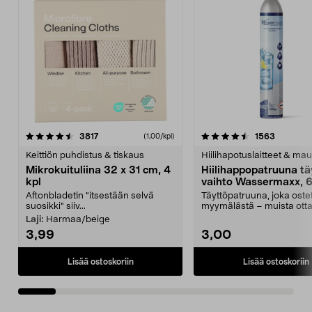
4.5viidestä
arvostelut
4.5viidestä
arvostelu
3817
1563
(1,00/kpl)
tähdestä
t
Keittiön puhdistus & tiskaus
Hiilihapotuslaitteet & mau
Mikrokuituliina 32 x 31 cm, 4
Hiilihappopatruuna tä
kpl
vaihto Wassermaxx, 6
Aftonbladetin "itsestään selvä
Täyttöpatruuna, joka ost
suosikki" siiv...
myymälästä – muista ott
patruuna mukaasi m...
Laji:
Harmaa/beige
3,99
3,00
Lisää ostoskoriin
Lisää ostoskoriin