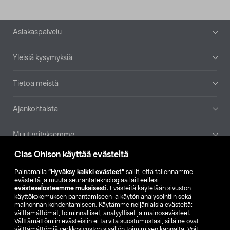
Alatunniste
Asiakaspalvelu
Yleisiä kysymyksiä
Tietoa meistä
Ajankohtaista
Muut yrityksemme
Clas Ohlson käyttää evästeitä
Etsi myymälä
Painamalla
”Hyväksy kaikki evästeet”
sallit, että tallennamme
evästeitä ja muuta seurantateknologiaa laitteellesi
SE
NO
FI
evästeselosteemme mukaisesti
. Evästeitä käytetään sivuston
käyttökokemuksen parantamiseen ja käytön analysointiin sekä
FI
SV
mainonnan kohdentamiseen. Käytämme neljänlaisia evästeitä:
välttämättömät, toiminnalliset, analyyttiset ja mainosevästeet.
Välttämättömiin evästeisiin ei tarvita suostumustasi, sillä ne ovat
välttämättömiä verkkosivuston sisällön toimimisen kannalta. Voit