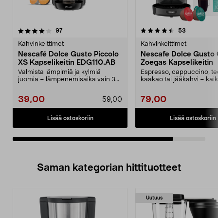
4.5viidestä
arvostelut
arvostelut
97
53
tähdestä
Kahvinkeittimet
Kahvinkeittimet
Nescafé Dolce Gusto Piccolo
Nescafe Dolce Gusto 
XS Kapselikeitin EDG110.AB
Zoegas Kapselikeitin
Valmista lämpimiä ja kylmiä
Espresso, cappuccino, te
juomia – lämpenemisaika vain 30
kaakao tai jääkahvi – kaik
sekuntia. Manuaaline...
yhdellä napin painalluks...
39,00
79,00
59,00
Lisää ostoskoriin
Lisää ostoskoriin
Saman kategorian hittituotteet
Uutuus