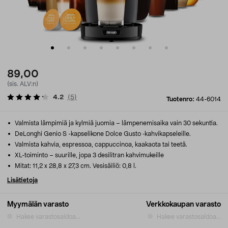
89,00
(sis. ALV:n)
4.2
(
5
)
Tuotenro:
44-6014
Valmista lämpimiä ja kylmiä juomia – lämpenemisaika vain 30 sekuntia.
DeLonghi Genio S -kapselikone Dolce Gusto ‑kahvikapseleille.
Valmista kahvia, espressoa, cappuccinoa, kaakaota tai teetä.
XL-toiminto – suurille, jopa 3 desilitran kahvimukeille
Mitat: 11,2 x 28,8 x 27,3 cm. Vesisäiliö: 0,8 l.
Lisätietoja
Myymälän varasto
Verkkokaupan varasto
Hakee varastosaldoa...
Hakee varastosaldoa...