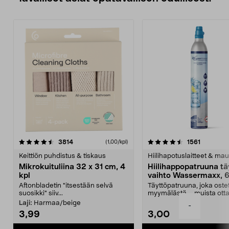
4.5viidestä
arvostelut
4.5viidestä
arvostelu
3814
1561
(1,00/kpl)
tähdestä
t
Keittiön puhdistus & tiskaus
Hiilihapotuslaitteet & mau
Mikrokuituliina 32 x 31 cm, 4
Hiilihappopatruuna tä
kpl
vaihto Wassermaxx, 6
Aftonbladetin "itsestään selvä
Täyttöpatruuna, joka ost
suosikki" siiv...
myymälästä – muista ott
patruuna mukaasi m...
Laji:
Harmaa/beige
-
3,99
3,00