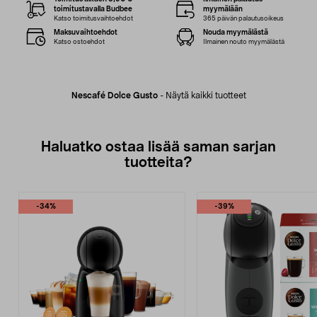
toimitustavalla Budbee
myymälään
Katso toimitusvaihtoehdot
365 päivän palautusoikeus
Maksuvaihtoehdot
Nouda myymälästä
Katso ostoehdot
Ilmainen nouto myymälästä
Nescafé Dolce Gusto
-
Näytä kaikki tuotteet
Haluatko ostaa lisää saman sarjan
tuotteita?
-34%
-39%