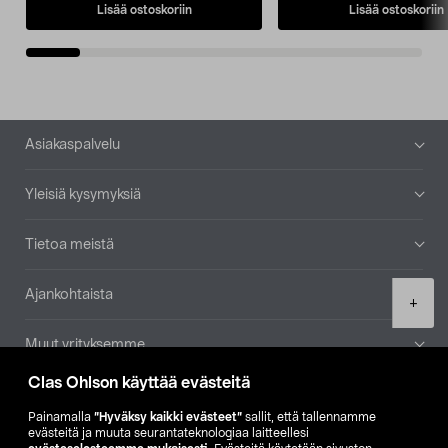
Lisää ostoskoriin
Lisää ostoskoriin
Alatunniste
Asiakaspalvelu
Yleisiä kysymyksiä
Tietoa meistä
Ajankohtaista
Product
+
quantity
Muut yrityksemme
Clas Ohlson käyttää evästeitä
Etsi myymälä
Painamalla
”Hyväksy kaikki evästeet”
sallit, että tallennamme
evästeitä ja muuta seurantateknologiaa laitteellesi
SE
NO
FI