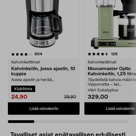
4.5 viidestä
arvostelut
4.0 viidestä
arvostelut
604
128
tähdestä
t
Kahvinkeittimet
Kahvinkeittimet
Kahvinkeitin, jossa ajastin, 10
Moccamaster Optio
kuppia
Kahvinkeitin, 1,25 litr
Aseta ajastin ja herää
Täydellistä kahvia määrä
vastakeitetyn kahvin tuoksuun.
riippumatta – kei...
Klubihinta
Kahvinkeitin – 10 kuppia, ...
Väri:
Eukalyptus
24,90
329,00
39,90
Lisää ostoskoriin
Lisää ostoskoriin
Tavalliset asiat epätavallisen edullisesti