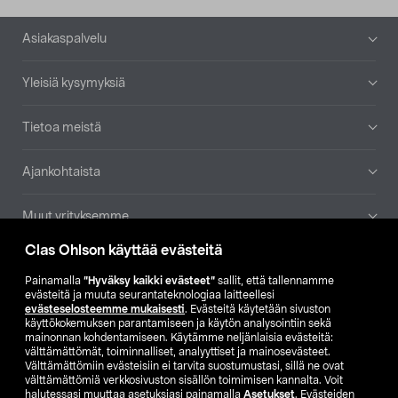
Alatunniste
Asiakaspalvelu
Yleisiä kysymyksiä
Tietoa meistä
Ajankohtaista
Muut yrityksemme
Clas Ohlson käyttää evästeitä
Etsi myymälä
Painamalla
”Hyväksy kaikki evästeet”
sallit, että tallennamme
evästeitä ja muuta seurantateknologiaa laitteellesi
SE
NO
FI
evästeselosteemme mukaisesti
. Evästeitä käytetään sivuston
käyttökokemuksen parantamiseen ja käytön analysointiin sekä
FI
SV
mainonnan kohdentamiseen. Käytämme neljänlaisia evästeitä:
välttämättömät, toiminnalliset, analyyttiset ja mainosevästeet.
Välttämättömiin evästeisiin ei tarvita suostumustasi, sillä ne ovat
välttämättömiä verkkosivuston sisällön toimimisen kannalta. Voit
halutessasi muuttaa asetuksiasi painamalla
Asetukset
. Evästeiden