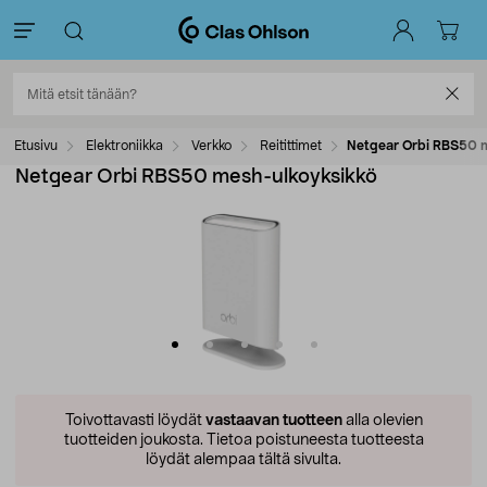
Etusivu
Elektroniikka
Verkko
Reitittimet
Netgear Orbi RBS50 m
Netgear Orbi RBS50 mesh-ulkoyksikkö
Toivottavasti löydät
vastaavan tuotteen
alla olevien
tuotteiden joukosta.
Tietoa poistuneesta tuotteesta
löydät alempaa tältä sivulta.