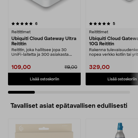
5.0 viidestä
arvostelut
5.0 viidestä
arvostelut
6
5
tähdestä
t
Reitittimet
Reitittimet
Ubiquiti Cloud Gateway Ultra
Ubiquiti Cloud Gatewa
Reititin
10G Reititin
Reititin, joka hallitsee jopa 30
Rakenna tulevaisuudenke
UniFi-laitetta ja 300 asiakasta.
nopea verkko kotiin tai yri
Ubiquiti Cloud...
10G Cloud Ga...
109,00
329,00
119,00
Lisää ostoskoriin
Lisää ostoskoriin
Tavalliset asiat epätavallisen edullisesti