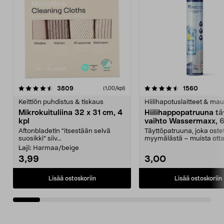
4.5viidestä
arvostelut
4.5viidestä
arvostel
3809
1560
(1,00/kpl)
tähdestä
t
Keittiön puhdistus & tiskaus
Hiilihapotuslaitteet & mau
Mikrokuituliina 32 x 31 cm, 4
Hiilihappopatruuna tä
kpl
vaihto Wassermaxx, 6
Aftonbladetin "itsestään selvä
Täyttöpatruuna, joka ost
suosikki" siiv...
myymälästä – muista ott
patruuna mukaasi m...
Laji:
Harmaa/beige
3,99
3,00
Lisää ostoskoriin
Lisää ostoskoriin