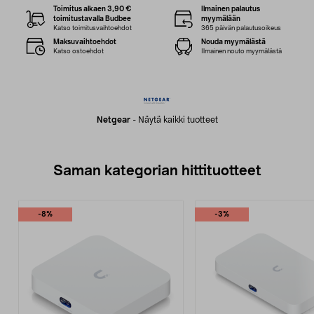
Toimitus alkaen 3,90 €
Ilmainen palautus
toimitustavalla Budbee
myymälään
Katso toimitusvaihtoehdot
365 päivän palautusoikeus
Maksuvaihtoehdot
Nouda myymälästä
Katso ostoehdot
Ilmainen nouto myymälästä
Netgear
-
Näytä kaikki tuotteet
Saman kategorian hittituotteet
-8%
-3%