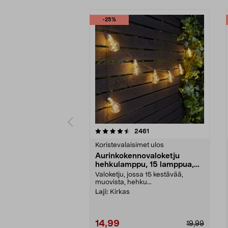
-25%
5 viidestä
4.5 viidestä
arvostelut
2461
tähdestä
tähdestä
Koristevalaisimet ulos
Aurinkokennovaloketju
hehkulamppu, 15 lamppua,
7,2 m
Valoketju, jossa 15 kestävää,
muovista, hehku...
Laji:
Kirkas
14,99
19,99