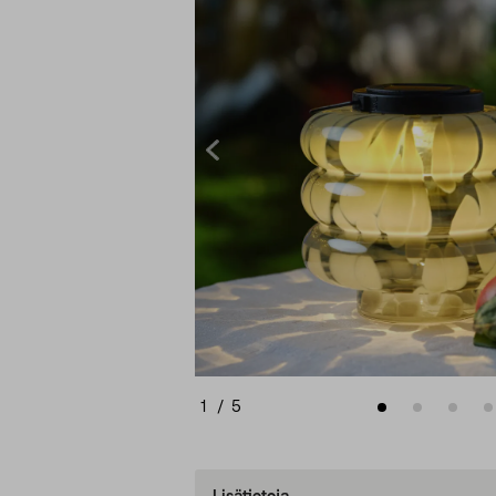
1
/
5