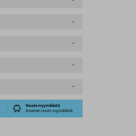
Nouda myymälästä
Ilmainen nouto myymälästä