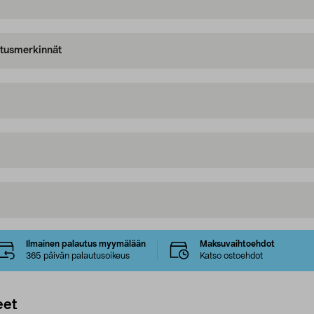
oitusmerkinnät
Ilmainen palautus myymälään
Maksuvaihtoehdot
365 päivän palautusoikeus
Katso ostoehdot
eet