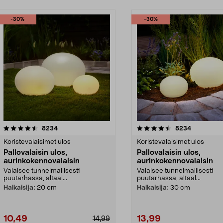
-30%
-30%
4.5 viidestä
arvostelut
4.0 viidestä
arvostelut
8234
8234
tähdestä
Koristevalaisimet ulos
Koristevalaisimet ulos
Pallovalaisin ulos,
Pallovalaisin ulos,
aurinkokennovalaisin
aurinkokennovalaisin
Valaisee tunnelmallisesti
Valaisee tunnelmallisesti
puutarhassa, altaal...
puutarhassa, altaal...
Halkaisija:
20 cm
Halkaisija:
30 cm
10,49
13,99
14,99