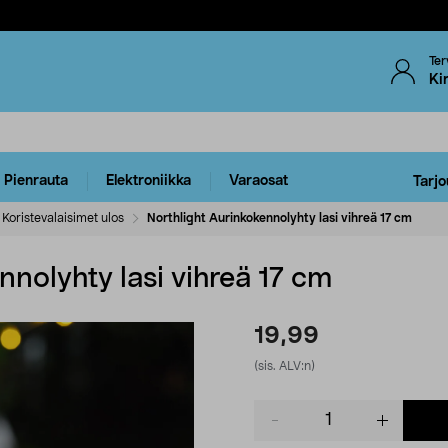
Ter
Ki
Pienrauta
Elektroniikka
Varaosat
Tarjo
Koristevalaisimet ulos
Northlight Aurinkokennolyhty lasi vihreä 17 cm
nnolyhty lasi vihreä 17 cm
19,99
(sis. ALV:n)
Product
quantity