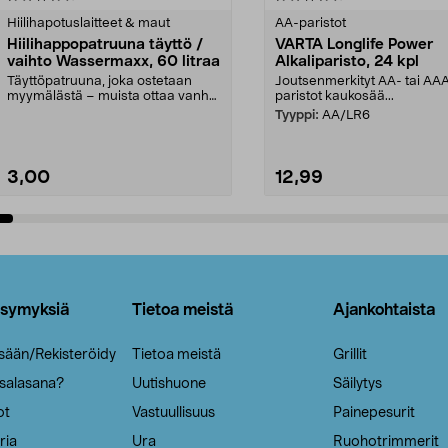
tähdestä
Hiilihapotuslaitteet & maut
AA-paristot
Hiilihappopatruuna täyttö /
VARTA Longlife Power
vaihto Wassermaxx, 60 litraa
Alkaliparisto, 24 kpl
Täyttöpatruuna, joka ostetaan
Joutsenmerkityt AA- tai AA
myymälästä – muista ottaa vanha
paristot kaukosää...
patruuna mukaasi m...
Tyyppi:
AA/LR6
3,00
12,99
Lisää ostoskoriin
Lisää ostoskoriin
ysymyksiä
Tietoa meistä
Ajankohtaista
isään/Rekisteröidy
Tietoa meistä
Grillit
 salasana?
Uutishuone
Säilytys
ot
Vastuullisuus
Painepesurit
ria
Ura
Ruohotrimmerit