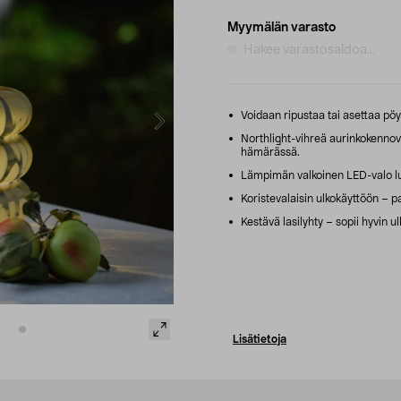
Myymälän varasto
Hakee varastosaldoa...
Voidaan ripustaa tai asettaa pöyd
Northlight-vihreä aurinkokennoval
hämärässä.
Lämpimän valkoinen LED-valo lu
Koristevalaisin ulkokäyttöön – pa
Kestävä lasilyhty – sopii hyvin ul
Lisätietoja