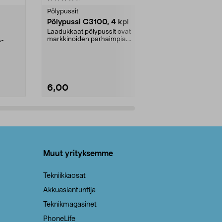
tähdestä
tähdestä
Pölypussit
Kierrätys & ro
Pölypussi C3100, 4 kpl
Roskapussi,
kahvat, 30 l
Laadukkaat pölypussit ovat
markkinoiden parhaimpia.
A-
Testivoittaja 
Kestävä, jopa 50 % suurempi ...
roskapussi u
Roskapussi, jo
6,00
2,00
Lisää ostoskoriin
Lisää
Muut yrityksemme
Tekniikkaosat
Akkuasiantuntija
Teknikmagasinet
PhoneLife