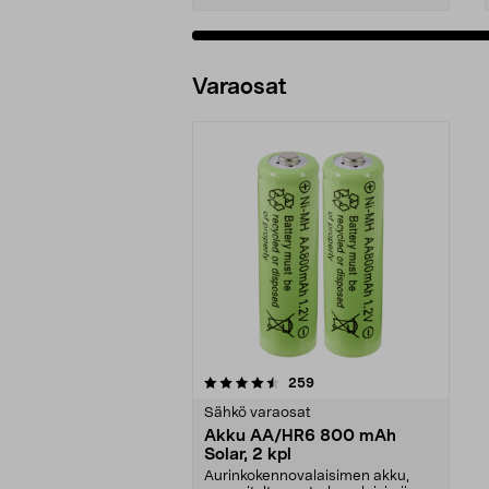
Varaosat
5viidestä
arvostelut
259
tähdestä
Sähkö varaosat
Akku AA/HR6 800 mAh
Solar, 2 kpl
Aurinkokennovalaisimen akku,