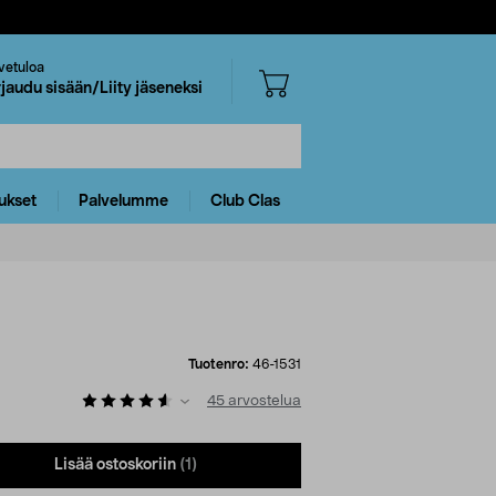
vetuloa
rjaudu sisään/Liity jäseneksi
ukset
Palvelumme
Club Clas
Tuotenro:
46-1531
45
arvostelua
Lisää ostoskoriin
(1)