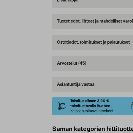
Lisätietoja
Tuotetiedot, liitteet ja mahdolliset var
Ostotiedot, toimitukset ja palautukset
Arvostelut
(45)
Asiantuntija vastaa
Toimitus alkaen 3,90 €
toimitustavalla Budbee
Katso toimitusvaihtoehdot
Saman kategorian hittituott