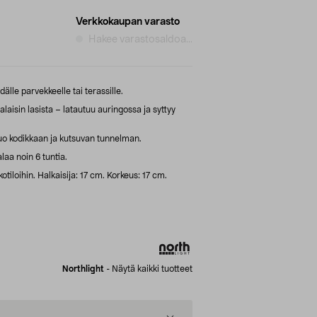
Verkkokaupan varasto
Hakee varastosaldoa...
älle parvekkeelle tai terassille.
aisin lasista – latautuu auringossa ja syttyy
o kodikkaan ja kutsuvan tunnelman.
laa noin 6 tuntia.
kotiloihin. Halkaisija: 17 cm. Korkeus: 17 cm.
Northlight
-
Näytä kaikki tuotteet