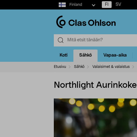
Select
FI
SV
Finland
market
Koti
Sähkö
Vapaa-aika
Etusivu
Sähkö
Valaisimet & valaistus
Northlight Aurinkoke