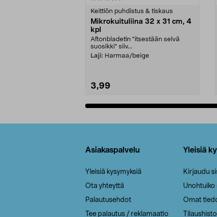
tähdestä
tähdestä
Keittiön puhdistus & tiskaus
Mikrokuituliina 32 x 31 cm, 4
kpl
Aftonbladetin "itsestään selvä
suosikki" siiv...
Laji:
Harmaa/beige
3,99
Lisää ostoskoriin
Alatunniste
Asiakaspalvelu
Yleisiä k
Yleisiä kysymyksiä
Kirjaudu s
Ota yhteyttä
Unohtuiko
Palautusehdot
Omat tied
Tee palautus / reklamaatio
Tilaushisto