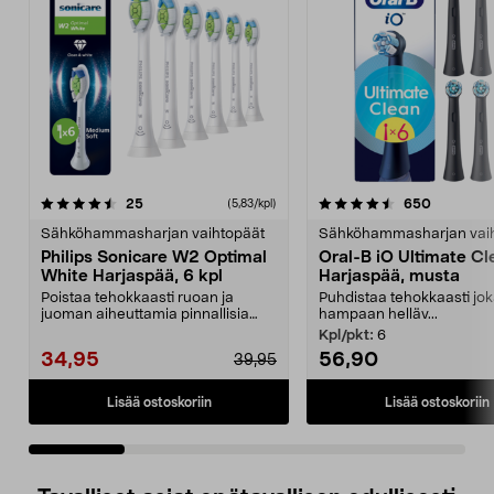
4.5 viidestä
arvostelut
4.5 viidestä
arvostelu
25
650
(5,83/kpl)
tähdestä
t
Sähköhammasharjan vaihtopäät
Sähköhammasharjan vai
Philips Sonicare W2 Optimal
Oral-B iO Ultimate Cl
White Harjaspää, 6 kpl
Harjaspää, musta
Poistaa tehokkaasti ruoan ja
Puhdistaa tehokkaasti jo
juoman aiheuttamia pinnallisia
hampaan helläv...
värjäymiä. Philips S...
Kpl/pkt:
6
34,95
56,90
39,95
Lisää ostoskoriin
Lisää ostoskoriin