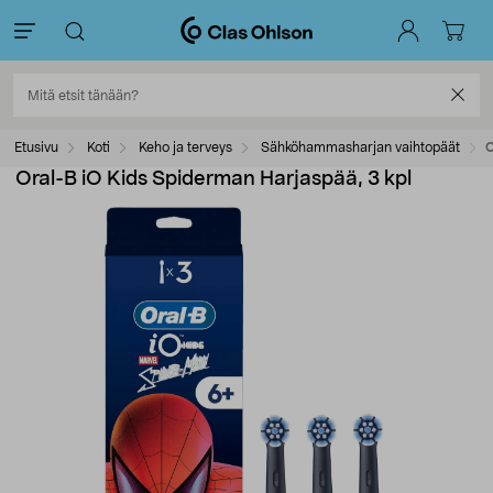
Etusivu
Koti
Keho ja terveys
Sähköhammasharjan vaihtopäät
O
Oral-B iO Kids Spiderman Harjaspää, 3 kpl