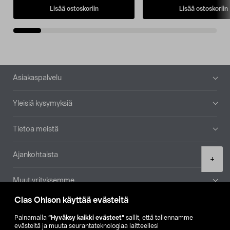
Lisää ostoskoriin
Lisää ostoskoriin
Alatunniste
Asiakaspalvelu
Yleisiä kysymyksiä
Tietoa meistä
Ajankohtaista
Product
+
quantity
Muut yrityksemme
Clas Ohlson käyttää evästeitä
Etsi myymälä
Painamalla
”Hyväksy kaikki evästeet”
sallit, että tallennamme
evästeitä ja muuta seurantateknologiaa laitteellesi