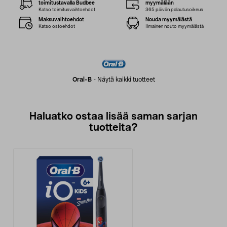
toimitustavalla Budbee
myymälään
Katso toimitusvaihtoehdot
365 päivän palautusoikeus
Maksuvaihtoehdot
Nouda myymälästä
Katso ostoehdot
Ilmainen nouto myymälästä
Oral-B
-
Näytä kaikki tuotteet
Haluatko ostaa lisää saman sarjan
tuotteita?