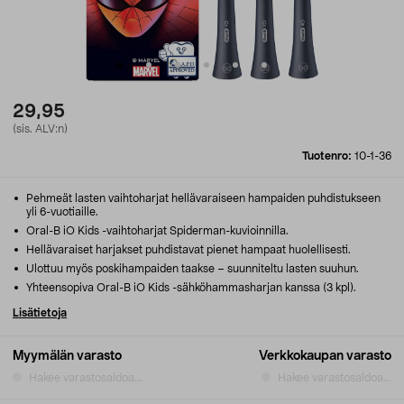
29,95
(sis. ALV:n)
Tuotenro:
10-1-36
Pehmeät lasten vaihtoharjat hellävaraiseen hampaiden puhdistukseen
yli 6-vuotiaille.
Oral-B iO Kids -vaihtoharjat Spiderman-kuvioinnilla.
Hellävaraiset harjakset puhdistavat pienet hampaat huolellisesti.
Ulottuu myös poskihampaiden taakse – suunniteltu lasten suuhun.
Yhteensopiva Oral-B iO Kids -sähköhammasharjan kanssa (3 kpl).
Lisätietoja
Myymälän varasto
Verkkokaupan varasto
Hakee varastosaldoa...
Hakee varastosaldoa...