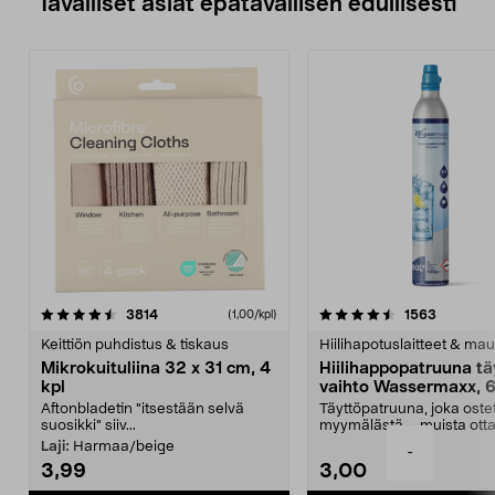
Tavalliset asiat epätavallisen edullisesti
4.5viidestä
arvostelut
4.5viidestä
arvostelu
3814
1563
(1,00/kpl)
tähdestä
t
Keittiön puhdistus & tiskaus
Hiilihapotuslaitteet & mau
Mikrokuituliina 32 x 31 cm, 4
Hiilihappopatruuna tä
kpl
vaihto Wassermaxx, 6
Aftonbladetin "itsestään selvä
Täyttöpatruuna, joka ost
suosikki" siiv...
myymälästä – muista ott
patruuna mukaasi m...
Laji:
Harmaa/beige
-
3,99
3,00