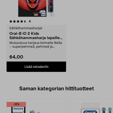
arvostelut
4
Sähköhammasharjat
Oral-B iO 2 Kids
Sähköhammasharja lapsille
Spiderman, yli 6-vuotiaille
Mukautuva harjaus kolmella tilalla
– superpehmeä, pehmeä ja
päivittäinen puhdist...
64,00
Lisää ostoskoriin
Saman kategorian hittituotteet
-13%