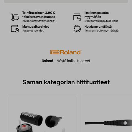
Toimitus alkaen 3,90 €
Ilmainen palautus
toimitustavalla Budbee
myymälään
Katso toimitusvaihtoehdot
365 päivän palautusoikeus
Maksuvaihtoehdot
Nouda myymälästä
Katso ostoehdot
Ilmainen nouto myymälästä
Roland
-
Näytä kaikki tuotteet
Saman kategorian hittituotteet