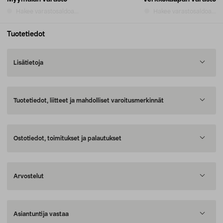
Hakee varastosaldoa...
Hakee varastosaldoa...
Tuotetiedot
Lisätietoja
Tuotetiedot, liitteet ja mahdolliset varoitusmerkinnät
Ostotiedot, toimitukset ja palautukset
Arvostelut
Asiantuntija vastaa