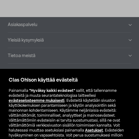
Alatunniste
Asiakaspalvelu
Yleisiä kysymyksiä
Tietoa meistä
Ajankohtaista
Clas Ohlson käyttää evästeitä
Muut yrityksemme
Painamalla
”Hyväksy kaikki evästeet”
sallit, että tallennamme
evästeitä ja muuta seurantateknologiaa laitteellesi
evästeselosteemme mukaisesti
. Evästeitä käytetään sivuston
Etsi myymälä
käyttökokemuksen parantamiseen ja käytön analysointiin sekä
mainonnan kohdentamiseen. Käytämme neljänlaisia evästeitä:
välttämättömät, toiminnalliset, analyyttiset ja mainosevästeet.
SE
NO
FI
Välttämättömiin evästeisiin ei tarvita suostumustasi, sillä ne ovat
välttämättömiä verkkosivuston sisällön toimimisen kannalta. Voit
FI
SV
halutessasi muuttaa asetuksiasi painamalla
Asetukset
. Evästeiden
hyväksyminen on vapaaehtoista. Voit perua suostumuksesi milloin