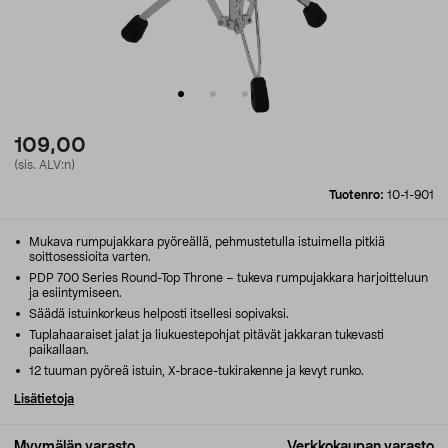
109,00
(sis. ALV:n)
Tuotenro:
10-1-901
Mukava rumpujakkara pyöreällä, pehmustetulla istuimella pitkiä
soittosessioita varten.
PDP 700 Series Round-Top Throne – tukeva rumpujakkara harjoitteluun
ja esiintymiseen.
Säädä istuinkorkeus helposti itsellesi sopivaksi.
Tuplahaaraiset jalat ja liukuestepohjat pitävät jakkaran tukevasti
paikallaan.
12 tuuman pyöreä istuin, X-brace-tukirakenne ja kevyt runko.
Lisätietoja
Myymälän varasto
Verkkokaupan varasto