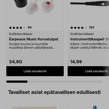
4.0 viidestä
arvostelut
4.5 viidestä
arvostelut
64
153
tähdestä
t
Soitintarvikkeet
Soitintarvikkeet
Earpeace Music Korvatulpat
Instrumenttikaapeli 1/
Suojaa kuuloa ja kuuntele
Kitara-/instrumenttijohto,
musiikkia äänen säilyttäessä
täysin valetut liittimet. Suo
luonnollisen sointunsa. E...
Kullatut li...
34,90
14,99
Lisää ostoskoriin
Lisää ostoskoriin
Tavalliset asiat epätavallisen edullisesti