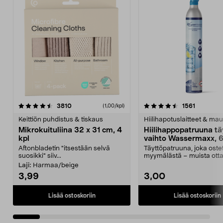
4.5viidestä
arvostelut
4.5viidestä
arvostelu
3810
1561
(1,00/kpl)
tähdestä
t
Keittiön puhdistus & tiskaus
Hiilihapotuslaitteet & mau
Mikrokuituliina 32 x 31 cm, 4
Hiilihappopatruuna tä
kpl
vaihto Wassermaxx, 6
Aftonbladetin "itsestään selvä
Täyttöpatruuna, joka ost
suosikki" siiv...
myymälästä – muista ott
patruuna mukaasi m...
Laji:
Harmaa/beige
3,99
3,00
Lisää ostoskoriin
Lisää ostoskoriin