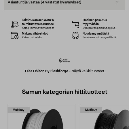
Asiantuntija vastaa
(4 vastatut kysymykset)
Toimitus alkaen 3,90 €
Ilmainen palautus
toimitustavalla Budbee
myymälään
Katso toimitusvaihtoehdot
365 päivän palautusoikeus
Maksuvaihtoehdot
Nouda myymälästä
Katso ostoehdot
Ilmainen nouto myymälästä
Clas Ohlson By Flashforge
-
Näytä kaikki tuotteet
Saman kategorian hittituotteet
Multibuy
Multibuy