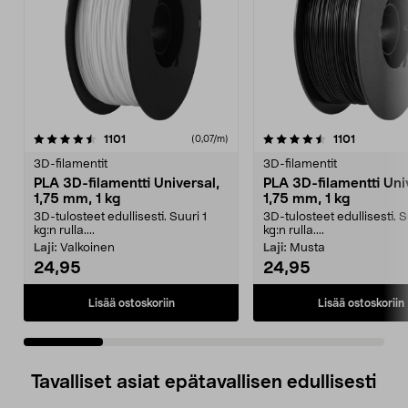
4.5 viidestä
arvostelut
4.0 viidestä
arvostelut
1101
1101
(0,07/m)
tähdestä
t
3D-filamentit
3D-filamentit
PLA 3D-filamentti Universal,
PLA 3D-filamentti Uni
1,75 mm, 1 kg
1,75 mm, 1 kg
3D-tulosteet edullisesti. Suuri 1
3D-tulosteet edullisesti. S
kg:n rulla....
kg:n rulla....
Laji:
Valkoinen
Laji:
Musta
24,95
24,95
Lisää ostoskoriin
Lisää ostoskoriin
Tavalliset asiat epätavallisen edullisesti