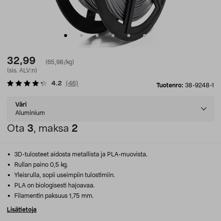
32,99
(65,98/kg)
(sis. ALV:n)
4.2
(
46
)
Tuotenro:
38-9248-1
Select
Väri
variant
Aluminium
Ota
3
, maksa
2
3D-tulosteet aidosta metallista ja PLA-muovista.
Rullan paino 0,5 kg.
Yleisrulla, sopii useimpiin tulostimiin.
PLA on biologisesti hajoavaa.
Filamentin paksuus 1,75 mm.
Lisätietoja