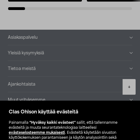
Alatunniste
Asiakaspalvelu
Yleisiä kysymyksiä
Tietoa meistä
Ajankohtaista
Product
+
quantity
Muut yrityksemme
Clas Ohlson käyttää evästeitä
Etsi myymälä
Painamalla
”Hyväksy kaikki evästeet”
sallit, että tallennamme
evästeitä ja muuta seurantateknologiaa laitteellesi
SE
NO
FI
evästeselosteemme mukaisesti
. Evästeitä käytetään sivuston
käyttökokemuksen parantamiseen ja käytön analysointiin sekä