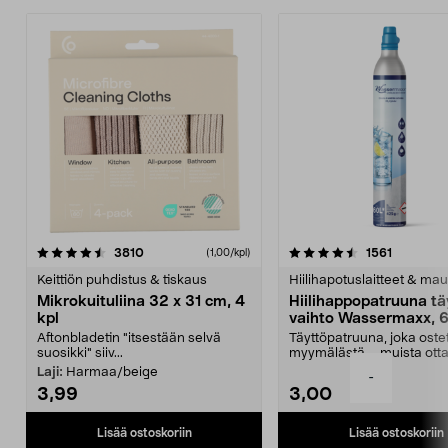
4.5viidestä
arvostelut
4.5viidestä
arvostelu
3810
1561
(1,00/kpl)
tähdestä
t
Keittiön puhdistus & tiskaus
Hiilihapotuslaitteet & mau
Mikrokuituliina 32 x 31 cm, 4
Hiilihappopatruuna tä
kpl
vaihto Wassermaxx, 6
Aftonbladetin "itsestään selvä
Täyttöpatruuna, joka ost
suosikki" siiv...
myymälästä – muista ott
patruuna mukaasi m...
Laji:
Harmaa/beige
-
3,99
3,00
Lisää ostoskoriin
Lisää ostoskoriin