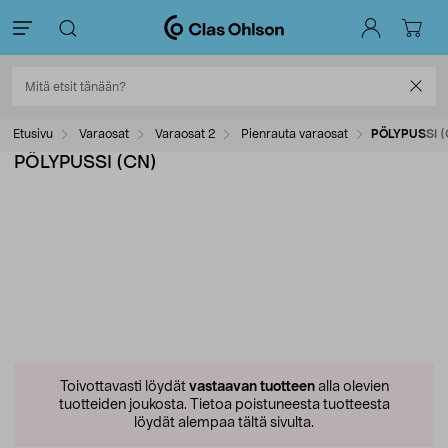
Etusivu
Varaosat
Varaosat 2
Pienrauta varaosat
PÖLYPUSSI (
PÖLYPUSSI (CN)
Toivottavasti löydät
vastaavan tuotteen
alla olevien
tuotteiden joukosta.
Tietoa poistuneesta tuotteesta
löydät alempaa tältä sivulta.