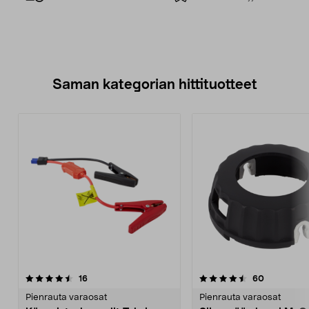
Saman kategorian hittituotteet
4.5 viidestä
arvostelut
4.5 viidestä
arvostelut
16
60
tähdestä
t
Pienrauta varaosat
Pienrauta varaosat