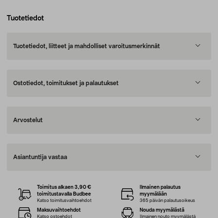
Tuotetiedot
Tuotetiedot, liitteet ja mahdolliset varoitusmerkinnät
Ostotiedot, toimitukset ja palautukset
Arvostelut
Asiantuntija vastaa
Toimitus alkaen 3,90 €
Ilmainen palautus
toimitustavalla Budbee
myymälään
Katso toimitusvaihtoehdot
365 päivän palautusoikeus
Maksuvaihtoehdot
Nouda myymälästä
Katso ostoehdot
Ilmainen nouto myymälästä