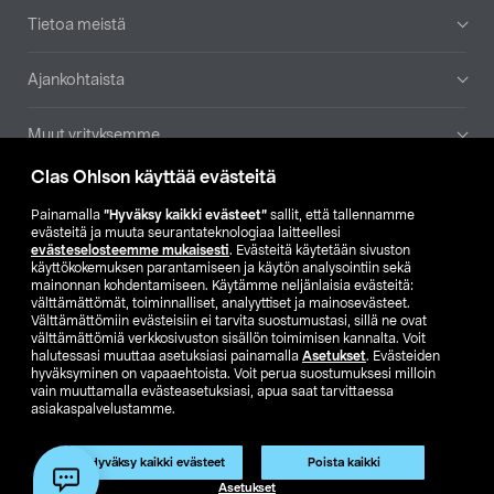
Tietoa meistä
Ajankohtaista
Muut yrityksemme
Clas Ohlson käyttää evästeitä
Etsi myymälä
Painamalla
”Hyväksy kaikki evästeet”
sallit, että tallennamme
evästeitä ja muuta seurantateknologiaa laitteellesi
SE
NO
FI
evästeselosteemme mukaisesti
. Evästeitä käytetään sivuston
käyttökokemuksen parantamiseen ja käytön analysointiin sekä
FI
SV
mainonnan kohdentamiseen. Käytämme neljänlaisia evästeitä:
välttämättömät, toiminnalliset, analyyttiset ja mainosevästeet.
Välttämättömiin evästeisiin ei tarvita suostumustasi, sillä ne ovat
välttämättömiä verkkosivuston sisällön toimimisen kannalta. Voit
halutessasi muuttaa asetuksiasi painamalla
Asetukset
. Evästeiden
hyväksyminen on vapaaehtoista. Voit perua suostumuksesi milloin
vain muuttamalla evästeasetuksiasi, apua saat tarvittaessa
asiakaspalvelustamme.
Club Clas
Ostoehdot
Tietosuojaseloste
Näytä hinnat ilman ALV:a
Tuote on poistunut
Hyväksy kaikki evästeet
Poista kaikki
Tuotenro:
59-1069-125
Asetukset