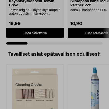
Käynnistyskaapelit Telwin
Siimapään kansi McCu
Drive
Partner P25
Mini/9000/13000/1250/150
Telwin original -käynnistyskaapelit
Kansi Siimapäähän P25.
0/1750, EC5
auton apukäynnistykseen.
Käynnistyskaapelit ...
19,99
10,90
Lisää ostoskoriin
Lisää ostoskoriin
Tavalliset asiat epätavallisen edullisesti