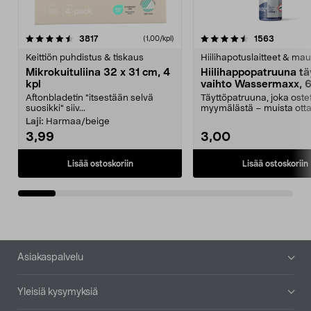
4.5viidestä
arvostelut
4.5viidestä
arvostelu
3817
1563
(1,00/kpl)
tähdestä
t
Keittiön puhdistus & tiskaus
Hiilihapotuslaitteet & mau
Mikrokuituliina 32 x 31 cm, 4
Hiilihappopatruuna tä
kpl
vaihto Wassermaxx, 6
Aftonbladetin "itsestään selvä
Täyttöpatruuna, joka ost
suosikki" siiv...
myymälästä – muista ott
patruuna mukaasi m...
Laji:
Harmaa/beige
3,99
3,00
Lisää ostoskoriin
Lisää ostoskoriin
Alatunniste
Asiakaspalvelu
Yleisiä kysymyksiä