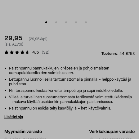
29,95
(29,95/kpl)
(sis. ALV:n)
4.5
(
32
)
Tuotenro:
44-6753
Paistinpannu pannukakkujen, crêpesien ja pohjoismaisten
aamupalaklassikoiden valmistukseen.
Lettupannu luonnollisella tarttumattomalla pinnalla – helppo käyttää ja
puhdistaa.
Hiiliteräspannu kestää korkeita lämpötiloja ja sopii induktioliedelle.
Viileä ja turvallinen ruostumattomasta teräksestä valmistettu kädensija
– mukava käyttää useidenkin pannukakkujen paistamisessa.
Paistinpannu on esikäsitelty kasviöljyllä – heti käyttövalmis.
Lisätietoja
Myymälän varasto
Verkkokaupan varasto