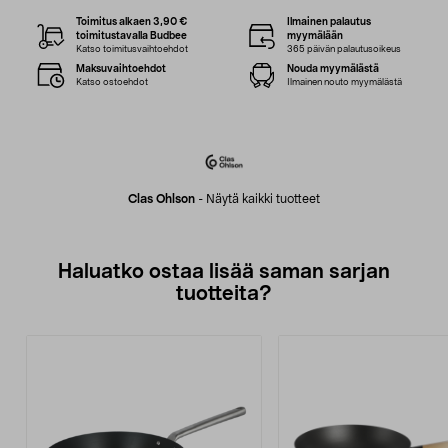
Toimitus alkaen 3,90 €
Ilmainen palautus
toimitustavalla Budbee
myymälään
Katso toimitusvaihtoehdot
365 päivän palautusoikeus
Maksuvaihtoehdot
Nouda myymälästä
Katso ostoehdot
Ilmainen nouto myymälästä
Clas Ohlson
-
Näytä kaikki tuotteet
Haluatko ostaa lisää saman sarjan
tuotteita?