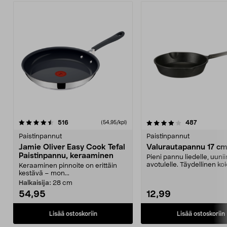
4.0 viidestä
arvostelut
4.5 viidestä
arvostelut
516
487
(54,95/kpl)
tähdestä
t
Paistinpannut
Paistinpannut
Jamie Oliver Easy Cook Tefal
Valurautapannu 17 c
Paistinpannu, keraaminen
Pieni pannu liedelle, uunii
avotulelle. Täydellinen ko
Keraaminen pinnoite on erittäin
blinien, let...
kestävä – mon...
Halkaisija:
28 cm
54,95
12,99
Lisää ostoskoriin
Lisää ostoskoriin