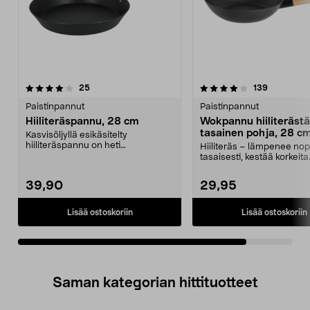
4.0viidestä
arvostelut
arvostelut
25
139
tähdestä
Paistinpannut
Paistinpannut
Hiiliteräspannu, 28 cm
Wokpannu hiiliterästä
tasainen pohja, 28 c
Kasvisöljyllä esikäsitelty
hiiliteräspannu on heti
Hiiliteräs – lämpenee nop
käyttövalmis. Kestävä hiilite...
tasaisesti, kestää korkeita
lämpötiloja. Wokki...
39,90
29,95
Lisää ostoskoriin
Lisää ostoskoriin
Saman kategorian hittituotteet