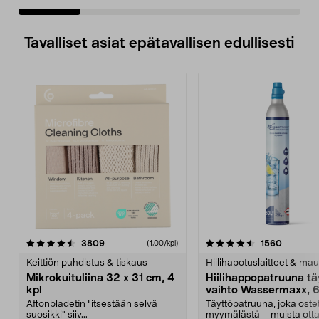
Tavalliset asiat epätavallisen edullisesti
4.5viidestä
arvostelut
4.5viidestä
arvostel
3809
1560
(1,00/kpl)
tähdestä
t
Keittiön puhdistus & tiskaus
Hiilihapotuslaitteet & mau
Mikrokuituliina 32 x 31 cm, 4
Hiilihappopatruuna tä
kpl
vaihto Wassermaxx, 6
Aftonbladetin "itsestään selvä
Täyttöpatruuna, joka ost
suosikki" siiv...
myymälästä – muista ott