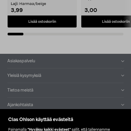
patruuna mukaasi m...
Laji:
Harmaa/beige
3,99
3,00
Lisää ostoskoriin
Lisää ostoskoriin
Alatunniste
Asiakaspalvelu
Yleisiä kysymyksiä
Tietoa meistä
Ajankohtaista
Clas Ohlson käyttää evästeitä
Muut yrityksemme
Painamalla
”Hyväksy kaikki evästeet”
sallit, että tallennamme