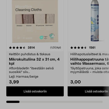
4.5viidestä
arvostelut
4.5viidestä
arvostelu
3814
1561
(1,00/kpl)
tähdestä
t
Keittiön puhdistus & tiskaus
Hiilihapotuslaitteet & mau
Mikrokuituliina 32 x 31 cm, 4
Hiilihappopatruuna tä
kpl
vaihto Wassermaxx, 6
Aftonbladetin "itsestään selvä
Täyttöpatruuna, joka ost
suosikki" siiv...
myymälästä – muista ott
patruuna mukaasi m...
Laji:
Harmaa/beige
3,99
3,00
Lisää ostoskoriin
Lisää ostoskoriin