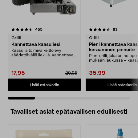
4.5 viidestä
arvostelut
4.5 viidestä
arvostelut
455
83
tähdestä
t
Grillit
Grillit
Kannettava kaasuliesi
Pieni kannettava kaasu
keraaminen pinnoite
Kaasulla toimiva keittolevy
säädettävällä liekillä. Kannettava
Pieni grilli, joka on helppo
kaasuliesi ruoan ...
mukaan laukussa – kaasu
MSF-1A myydään e...
17,95
35,99
29,95
Lisää ostoskoriin
Lisää ostoskoriin
Tavalliset asiat epätavallisen edullisesti