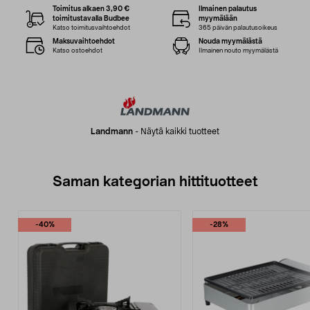
Toimitus alkaen 3,90 €
Ilmainen palautus
toimitustavalla Budbee
myymälään
Katso toimitusvaihtoehdot
365 päivän palautusoikeus
Maksuvaihtoehdot
Nouda myymälästä
Katso ostoehdot
Ilmainen nouto myymälästä
Landmann
-
Näytä kaikki tuotteet
Saman kategorian hittituotteet
-40%
-28%