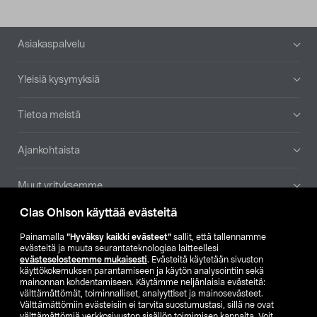
Alatunniste
Asiakaspalvelu
Yleisiä kysymyksiä
Tietoa meistä
Ajankohtaista
Muut yrityksemme
Clas Ohlson käyttää evästeitä
Etsi myymälä
Painamalla
”Hyväksy kaikki evästeet”
sallit, että tallennamme
evästeitä ja muuta seurantateknologiaa laitteellesi
SE
NO
FI
evästeselosteemme mukaisesti
. Evästeitä käytetään sivuston
käyttökokemuksen parantamiseen ja käytön analysointiin sekä
FI
SV
mainonnan kohdentamiseen. Käytämme neljänlaisia evästeitä:
välttämättömät, toiminnalliset, analyyttiset ja mainosevästeet.
Välttämättömiin evästeisiin ei tarvita suostumustasi, sillä ne ovat
välttämättömiä verkkosivuston sisällön toimimisen kannalta. Voit