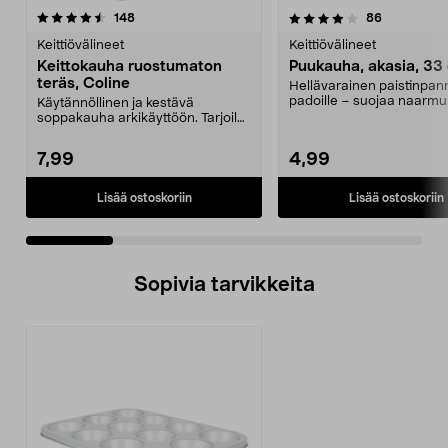
4.0 viidestä
arvostelut
4.5 viidestä
arvostelut
148
86
tähdestä
t
Keittiövälineet
Keittiövälineet
Keittokauha ruostumaton
Puukauha, akasia, 33
teräs, Coline
Hellävarainen paistinpann
padoille – suojaa naarmui
Käytännöllinen ja kestävä
kulumiselta. P...
soppakauha arkikäyttöön. Tarjoile
kastikkeet, puurot j...
7,99
4,99
Lisää ostoskoriin
Lisää ostoskoriin
Sopivia tarvikkeita