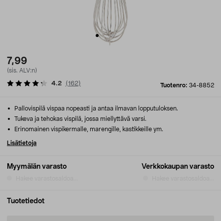
7,99
(sis. ALV:n)
4.2
(
162
)
Tuotenro:
34-8852
Pallovispilä vispaa nopeasti ja antaa ilmavan lopputuloksen.
Tukeva ja tehokas vispilä, jossa miellyttävä varsi.
Erinomainen vispikermalle, marengille, kastikkeille ym.
Lisätietoja
Myymälän varasto
Verkkokaupan varasto
Hakee varastosaldoa...
Hakee varastosaldoa...
Tuotetiedot