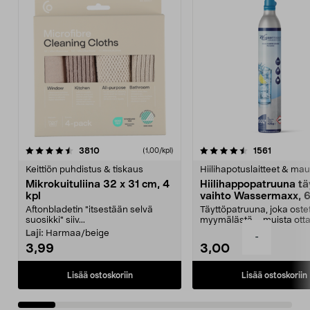
4.5viidestä
arvostelut
4.5viidestä
arvostelu
3810
1561
(1,00/kpl)
tähdestä
t
Keittiön puhdistus & tiskaus
Hiilihapotuslaitteet & mau
Mikrokuituliina 32 x 31 cm, 4
Hiilihappopatruuna tä
kpl
vaihto Wassermaxx, 6
Aftonbladetin "itsestään selvä
Täyttöpatruuna, joka ost
suosikki" siiv...
myymälästä – muista ott
patruuna mukaasi m...
Laji:
Harmaa/beige
-
3,99
3,00
Lisää ostoskoriin
Lisää ostoskoriin