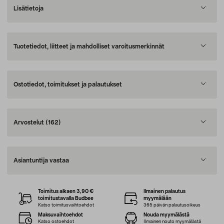
Lisätietoja
Tuotetiedot, liitteet ja mahdolliset varoitusmerkinnät
Ostotiedot, toimitukset ja palautukset
Arvostelut
(162)
Asiantuntija vastaa
Toimitus alkaen 3,90 €
Ilmainen palautus
toimitustavalla Budbee
myymälään
Katso toimitusvaihtoehdot
365 päivän palautusoikeus
Maksuvaihtoehdot
Nouda myymälästä
Katso ostoehdot
Ilmainen nouto myymälästä