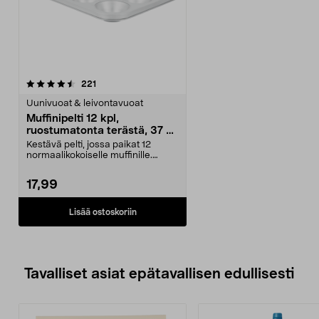
arvostelut
221
Uunivuoat & leivontavuoat
Muffinipelti 12 kpl,
ruostumatonta terästä, 37 x
28 cm
Kestävä pelti, jossa paikat 12
normaalikokoiselle muffinille.
Ruostumatonta terä...
17,99
Lisää ostoskoriin
Tavalliset asiat epätavallisen edullisesti