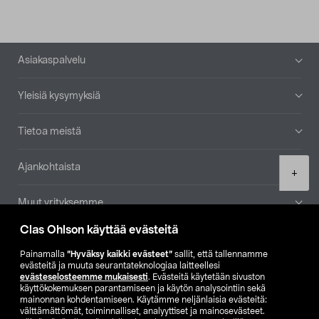
Alatunniste
Asiakaspalvelu
Yleisiä kysymyksiä
Tietoa meistä
Ajankohtaista
Product
+
quantity
Muut yrityksemme
Clas Ohlson käyttää evästeitä
Etsi myymälä
Painamalla
”Hyväksy kaikki evästeet”
sallit, että tallennamme
evästeitä ja muuta seurantateknologiaa laitteellesi
SE
NO
FI
evästeselosteemme mukaisesti
. Evästeitä käytetään sivuston
käyttökokemuksen parantamiseen ja käytön analysointiin sekä
FI
SV
mainonnan kohdentamiseen. Käytämme neljänlaisia evästeitä:
välttämättömät, toiminnalliset, analyyttiset ja mainosevästeet.