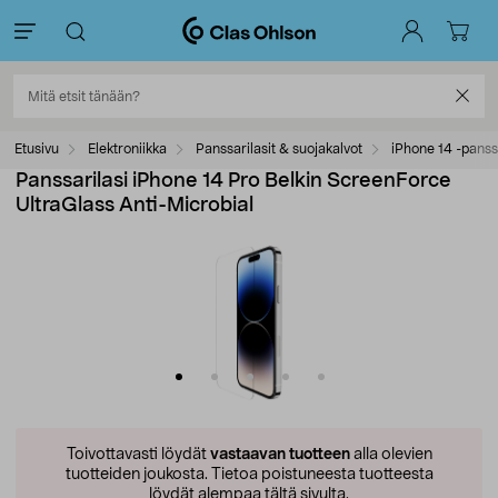
Etusivu
Elektroniikka
Panssarilasit & suojakalvot
iPhone 14 -panssa
Panssarilasi iPhone 14 Pro Belkin ScreenForce
UltraGlass Anti-Microbial
Toivottavasti löydät
vastaavan tuotteen
alla olevien
tuotteiden joukosta.
Tietoa poistuneesta tuotteesta
löydät alempaa tältä sivulta.