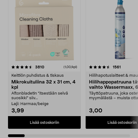
4.5viidestä
arvostelut
4.5viidestä
arvostelu
3810
1561
(1,00/kpl)
tähdestä
t
Keittiön puhdistus & tiskaus
Hiilihapotuslaitteet & mau
Mikrokuituliina 32 x 31 cm, 4
Hiilihappopatruuna tä
kpl
vaihto Wassermaxx, 6
Aftonbladetin "itsestään selvä
Täyttöpatruuna, joka ost
suosikki" siiv...
myymälästä – muista ott
patruuna mukaasi m...
Laji:
Harmaa/beige
3,99
3,00
Lisää ostoskoriin
Lisää ostoskoriin