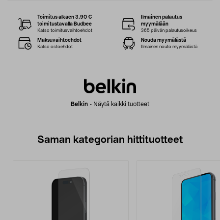
Toimitus alkaen 3,90 €
Ilmainen palautus
toimitustavalla Budbee
myymälään
Katso toimitusvaihtoehdot
365 päivän palautusoikeus
Maksuvaihtoehdot
Nouda myymälästä
Katso ostoehdot
Ilmainen nouto myymälästä
Belkin
-
Näytä kaikki tuotteet
Saman kategorian hittituotteet