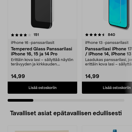
4.5 viidestä
arvostelut
3.5 viidestä
arvostelu
151
840
tähdestä
t
iPhone 16 -panssarilasit
iPhone 13 -panssarilasit
Tempered Glass Panssarilasi
Panssarilasi iPhone 17
iPhone 16, 15 ja 14 Pro
/ iPhone 14, iPhone 13
Pro, Tempered Glass
Erittäin kova lasi – säilyttää näytön
Laadukas panssarilasi, jo
terävyyden ja kirkkauden.
erittäin kova lasi – säilyt
Panssarilasi, jo...
terävyyden...
14,99
14,99
Lisää ostoskoriin
Lisää ostoskoriin
Tavalliset asiat epätavallisen edullisesti