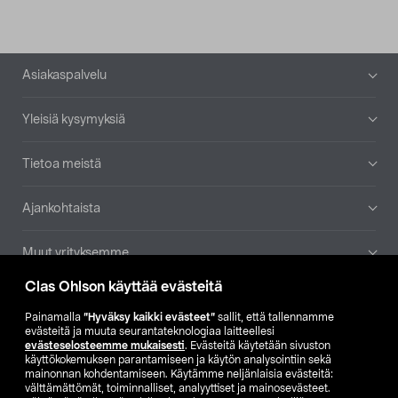
Alatunniste
Asiakaspalvelu
Yleisiä kysymyksiä
Tietoa meistä
Ajankohtaista
Muut yrityksemme
Clas Ohlson käyttää evästeitä
Etsi myymälä
Painamalla
”Hyväksy kaikki evästeet”
sallit, että tallennamme
evästeitä ja muuta seurantateknologiaa laitteellesi
SE
NO
FI
evästeselosteemme mukaisesti
. Evästeitä käytetään sivuston
käyttökokemuksen parantamiseen ja käytön analysointiin sekä
FI
SV
mainonnan kohdentamiseen. Käytämme neljänlaisia evästeitä:
välttämättömät, toiminnalliset, analyyttiset ja mainosevästeet.