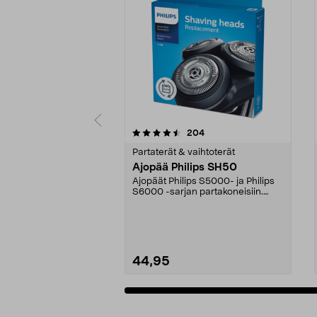
5viidestä
3.5viidestä
arvostelut
204
tähdestä
tähdestä
Partaterät & vaihtoterät
Ajopää Philips SH50
Ajopäät Philips S5000- ja Philips
S6000 -sarjan partakoneisiin.
Sopivat myös ma...
44,95
Lisää ostoskoriin