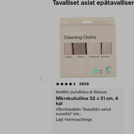
Tavalliset asiat epätavallisen
5viidestä
4.5viidestä
arvostelut
3809
tähdestä
tähdestä
Keittiön puhdistus & tiskaus
Mikrokuituliina 32 x 31 cm, 4
kpl
Aftonbladetin "itsestään selvä
suosikki" siiv...
Laji:
Harmaa/beige