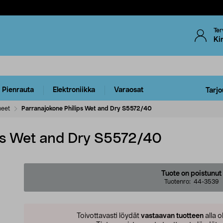
Ter
Ki
Pienrauta
Elektroniikka
Varaosat
Tarjo
neet
Parranajokone Philips Wet and Dry S5572/40
ps Wet and Dry S5572/40
Tuote on poistunut
Tuotenro:
44-3539
Toivottavasti löydät
vastaavan tuotteen
alla o