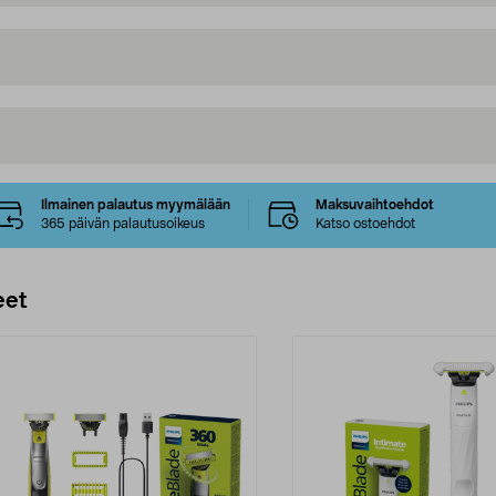
Ilmainen palautus myymälään
Maksuvaihtoehdot
365 päivän palautusoikeus
Katso ostoehdot
eet