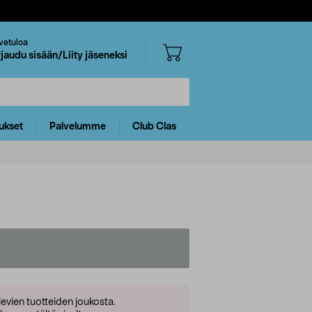
vetuloa
rjaudu sisään/Liity jäseneksi
ukset
Palvelumme
Club Clas
levien tuotteiden joukosta.