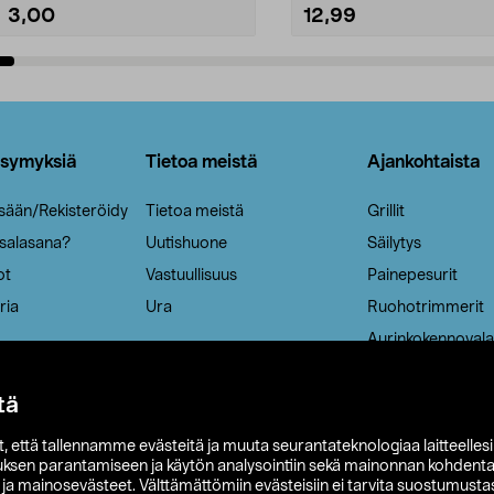
3,00
12,99
Lisää ostoskoriin
Lisää ostoskoriin
ysymyksiä
Tietoa meistä
Ajankohtaista
isään/Rekisteröidy
Tietoa meistä
Grillit
 salasana?
Uutishuone
Säilytys
ot
Vastuullisuus
Painepesurit
ria
Ura
Ruohotrimmerit
Aurinkokennovala
tä
it, että tallennamme evästeitä ja muuta seurantateknologiaa laitteelles
uksen parantamiseen ja käytön analysointiin sekä mainonnan kohdenta
t ja mainosevästeet. Välttämättömiin evästeisiin ei tarvita suostumustas