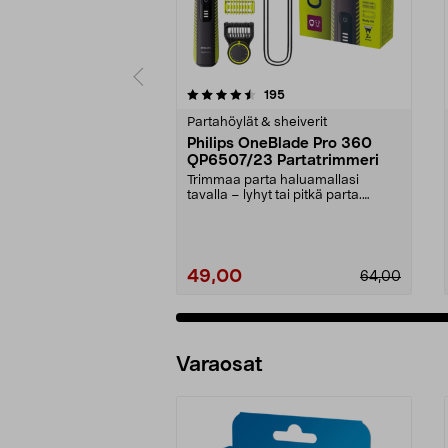
5 viidestä
4.0 viidestä
arvostelut
195
tähdestä
tähdestä
Partahöylät & sheiverit
Philips OneBlade Pro 360
QP6507/23 Partatrimmeri
Trimmaa parta haluamallasi
tavalla – lyhyt tai pitkä parta.
Philips OneBlade Pro...
49,00
64,00
Varaosat