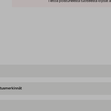
Tietoa poistuneesta tuotteesta löydät al
oitusmerkinnät