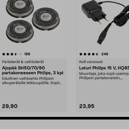
4.5viidestä
arvostelut
4.0viidestä
arvostelut
188
246
tähdestä
Partaterät & vaihtoterät
Koti varaosat
Ajopää SH50/70/90
Laturi Philips 15 V, HQ
partakoneeseen Philips, 3 kpl
Muuntaja, joka sopii useimp
Philipsin partakoneisiin,
Edullinen vaihtoehto Philipsin
hiustenleikkuukoneisiin...
alkuperäisille leikkuupäille. Sopii
Philipsin par...
29,90
23,95
Lisää ostoskoriin
Lisää ostoskoriin