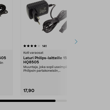
arvostelut
141
tähdestä
Koti varaosat
8505
Laturi Philips-laitteille 15 V,
HQ8505
iin
Muuntaja, joka sopii useimpiin
Philipsin partakoneisiin,
hiustenleikkuukoneisiin...
17,90
Lisää ostoskoriin