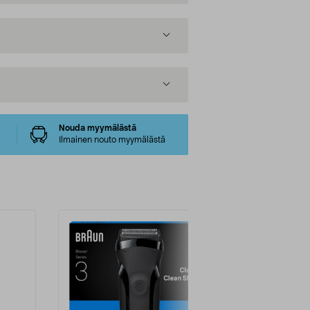
Nouda myymälästä
Ilmainen nouto myymälästä