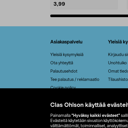
3,99
Lisää ostoskoriin
Alatunniste
Asiakaspalvelu
Yleisiä k
Yleisiä kysymyksiä
Kirjaudu s
Ota yhteyttä
Unohtuiko
Palautusehdot
Omat tied
Tee palautus / reklamaatio
Tilaushisto
Cookie policy
Toimitustavat
Clas Ohlson käyttää evästei
Saavutettavuus
Painamalla
”Hyväksy kaikki evästeet”
sall
Evästeitä käytetään sivuston käyttökokem
välttämättömät, toiminnalliset, analyyttise