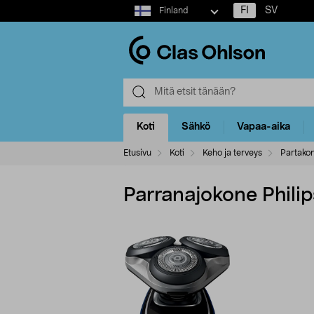
Select
FI
SV
Finland
market
Koti
Sähkö
Vapaa-aika
Etusivu
Koti
Keho ja terveys
Partako
Parranajokone Phili