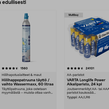
 edullisesti
Multibuy
4.5viidestä
arvostelut
4.5viidestä
arvostelut
1560
24101
tähdestä
Hiilihapotuslaitteet & maut
AA-paristot
Hiilihappopatruuna täyttö /
VARTA Longlife Power
vaihto Wassermaxx, 60 litraa
Alkaliparisto, 24 kpl
Täyttöpatruuna, joka ostetaan
Joutsenmerkityt AA- tai AA
myymälästä – muista ottaa vanha
paristot kaukosää...
patruuna mukaasi m...
Tyyppi:
AA/LR6