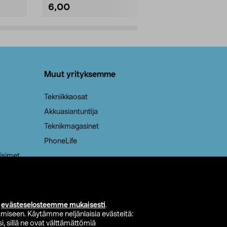
6,00
2,00
Lisää ostoskoriin
Lisää
Muut yrityksemme
Tekniikkaosat
Akkuasiantuntija
Teknikmagasinet
PhoneLife
isimet
i
evästeselosteemme mukaisesti
.
miseen. Käytämme neljänlaisia evästeitä:
i, sillä ne ovat välttämättömiä