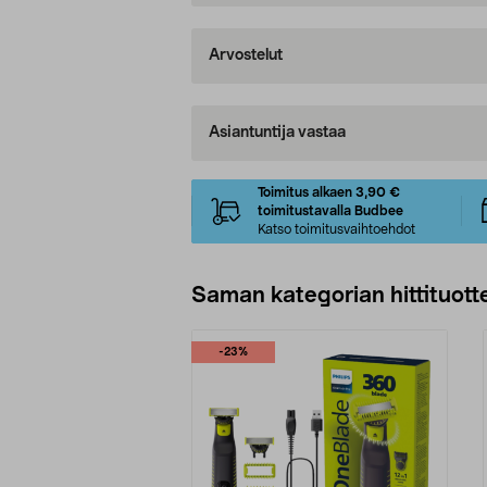
Arvostelut
Asiantuntija vastaa
Toimitus alkaen 3,90 €
toimitustavalla Budbee
Katso toimitusvaihtoehdot
Saman kategorian hittituott
-23%