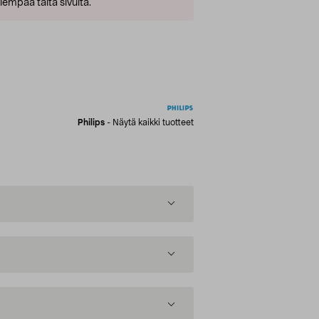
empaa tältä sivulta.
Philips
-
Näytä kaikki tuotteet