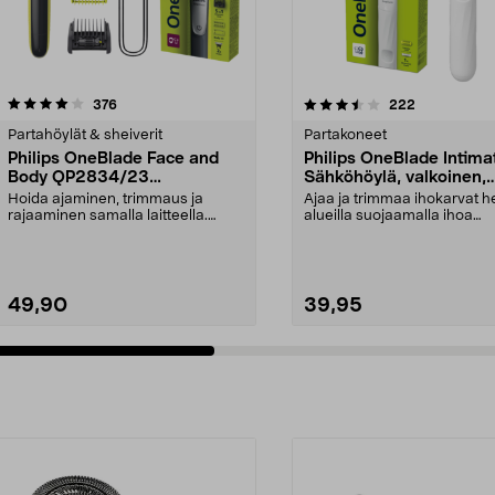
3.5 viidestä
arvostelut
4.5 viidestä
arvostelut
376
222
tähdestä
Partahöylät & sheiverit
Partakoneet
Philips OneBlade Face and
Philips OneBlade Intima
Body QP2834/23
Sähköhöylä, valkoinen,
Sähkökäyttöinen partahöylä
QP1924/22
Hoida ajaminen, trimmaus ja
Ajaa ja trimmaa ihokarvat he
rajaaminen samalla laitteella.
alueilla suojaamalla ihoa
Philips OneBlade QP28...
lisäsuojauksella. O...
49,90
39,95