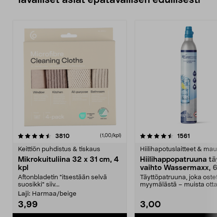
4.5viidestä
arvostelut
4.5viidestä
arvostelu
3810
1561
(1,00/kpl)
tähdestä
t
Keittiön puhdistus & tiskaus
Hiilihapotuslaitteet & mau
Mikrokuituliina 32 x 31 cm, 4
Hiilihappopatruuna tä
kpl
vaihto Wassermaxx, 6
Aftonbladetin "itsestään selvä
Täyttöpatruuna, joka ost
suosikki" siiv...
myymälästä – muista ott
patruuna mukaasi m...
Laji:
Harmaa/beige
3,99
3,00