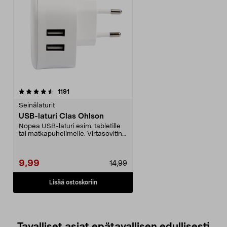
arvostelut
1191
Seinälaturit
USB-laturi Clas Ohlson
Nopea USB-laturi esim. tabletille
tai matkapuhelimelle. Virtasovitin
voi ladata ...
9,99
14,99
Lisää ostoskoriin
Tavalliset asiat epätavallisen edullisesti