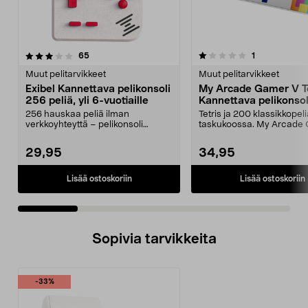
1.0 viidestä
arvostelut
4.5 viidestä
arvostelut
65
1
tähdestä
t
Muut pelitarvikkeet
Muut pelitarvikkeet
Exibel Kannettava pelikonsoli
My Arcade Gamer V Te
256 peliä, yli 6-vuotiaille
Kannettava pelikonsol
256 hauskaa peliä ilman
Tetris ja 200 klassikkopel
verkkoyhteyttä – pelikonsoli
taskukoossa. My Arcade
pitkällä akunkestolla. Käte...
Tetris -käsikonsoli ...
29,95
34,95
Lisää ostoskoriin
Lisää ostoskoriin
Sopivia tarvikkeita
-33%