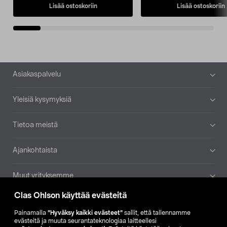
Lisää ostoskoriin
Lisää ostoskoriin
Alatunniste
Asiakaspalvelu
Yleisiä kysymyksiä
Tietoa meistä
Ajankohtaista
Muut yrityksemme
Clas Ohlson käyttää evästeitä
Etsi myymälä
Painamalla
”Hyväksy kaikki evästeet”
sallit, että tallennamme
evästeitä ja muuta seurantateknologiaa laitteellesi
SE
NO
FI