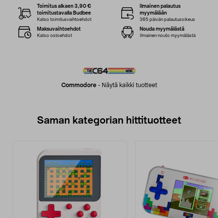
Toimitus alkaen 3,90 €
Ilmainen palautus
toimitustavalla Budbee
myymälään
Katso toimitusvaihtoehdot
365 päivän palautusoikeus
Maksuvaihtoehdot
Nouda myymälästä
Katso ostoehdot
Ilmainen nouto myymälästä
Commodore
-
Näytä kaikki tuotteet
Saman kategorian hittituotteet