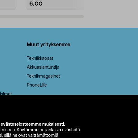
6,00
2,00
Lisää ostoskoriin
Lisää
Muut yrityksemme
Tekniikkaosat
Akkuasiantuntija
Teknikmagasinet
PhoneLife
isimet
i
evästeselosteemme mukaisesti
.
miseen. Käytämme neljänlaisia evästeitä:
i, sillä ne ovat välttämättömiä