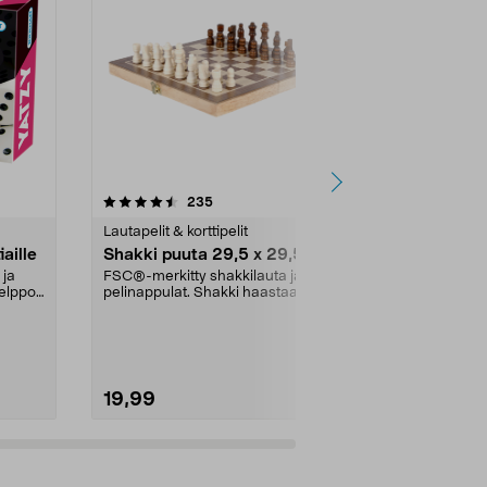
5.0 viidestä
arvostelut
4.5
235
4
tähdestä
tähdestä
Lautapelit & korttipelit
Lautapelit & ko
iaille
Shakki puuta 29,5 x 29,5 cm
Bananagram
suomenkielin
 ja
FSC®-merkitty shakkilauta ja
vuotiaille
helppo
pelinappulat. Shakki haastaa
Kisaile muid
strategista ja taktist...
sanaristikkoj
voittaa. Bana
19,99
15,99