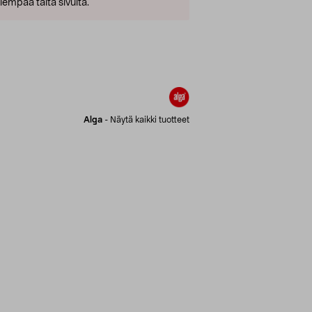
empaa tältä sivulta.
Alga
-
Näytä kaikki tuotteet