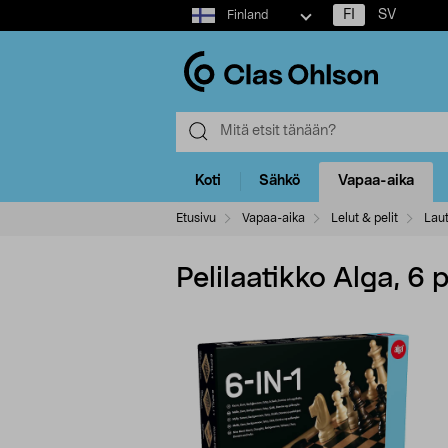
Select
FI
SV
Finland
market
Koti
Sähkö
Vapaa-aika
Etusivu
Vapaa-aika
Lelut & pelit
Laut
Pelilaatikko Alga, 6 p