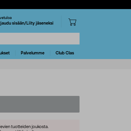
vetuloa
rjaudu sisään/Liity jäseneksi
ukset
Palvelumme
Club Clas
levien tuotteiden joukosta.