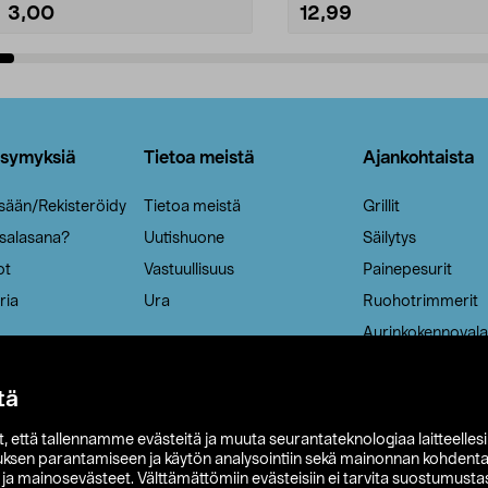
3,00
12,99
Lisää ostoskoriin
Lisää ostoskoriin
ysymyksiä
Tietoa meistä
Ajankohtaista
isään/Rekisteröidy
Tietoa meistä
Grillit
 salasana?
Uutishuone
Säilytys
ot
Vastuullisuus
Painepesurit
ria
Ura
Ruohotrimmerit
Aurinkokennovala
tä
it, että tallennamme evästeitä ja muuta seurantateknologiaa laitteelles
uksen parantamiseen ja käytön analysointiin sekä mainonnan kohdenta
t ja mainosevästeet. Välttämättömiin evästeisiin ei tarvita suostumustas