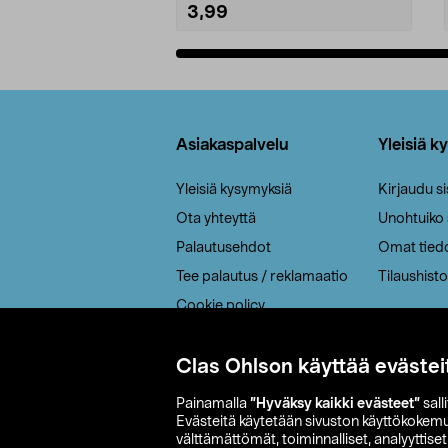
3,99
Lisää ostoskoriin
Alatunniste
Asiakaspalvelu
Yleisiä k
Yleisiä kysymyksiä
Kirjaudu s
Ota yhteyttä
Unohtuiko
Palautusehdot
Omat tied
Tee palautus / reklamaatio
Tilaushisto
Cookie policy
Toimitustavat
Saavutettavuus
Clas Ohlson käyttää evästei
Painamalla
”Hyväksy kaikki evästeet”
sall
Evästeitä käytetään sivuston käyttökokem
välttämättömät, toiminnalliset, analyyttise