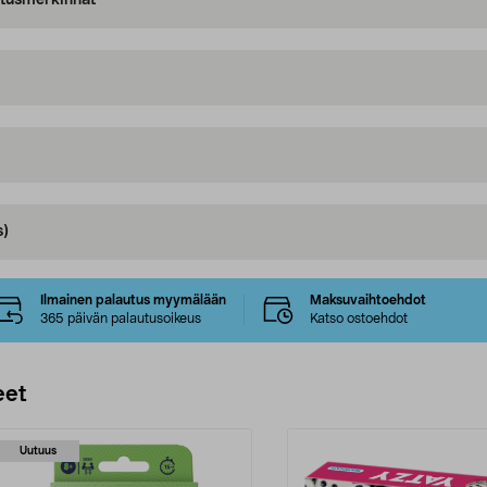
oitusmerkinnät
s)
Ilmainen palautus myymälään
Maksuvaihtoehdot
365 päivän palautusoikeus
Katso ostoehdot
eet
Uutuus