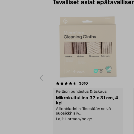
Tavalliset asiat epätavallisen
5viidestä
4.5viidestä
arvostelut
3810
tähdestä
tähdestä
Keittiön puhdistus & tiskaus
Mikrokuituliina 32 x 31 cm, 4
kpl
Aftonbladetin "itsestään selvä
suosikki" siiv...
Laji:
Harmaa/beige