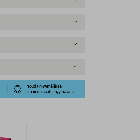
Nouda myymälästä
Ilmainen nouto myymälästä