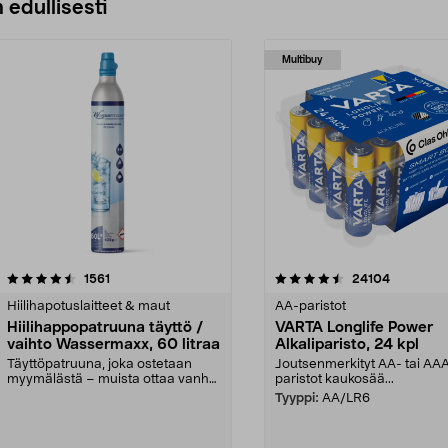
 edullisesti
Multibuy
4.5viidestä
arvostelut
4.5viidestä
arvostelut
1561
24104
tähdestä
Hiilihapotuslaitteet & maut
AA-paristot
Hiilihappopatruuna täyttö /
VARTA Longlife Power
vaihto Wassermaxx, 60 litraa
Alkaliparisto, 24 kpl
Täyttöpatruuna, joka ostetaan
Joutsenmerkityt AA- tai AA
myymälästä – muista ottaa vanha
paristot kaukosää...
patruuna mukaasi m...
Tyyppi:
AA/LR6