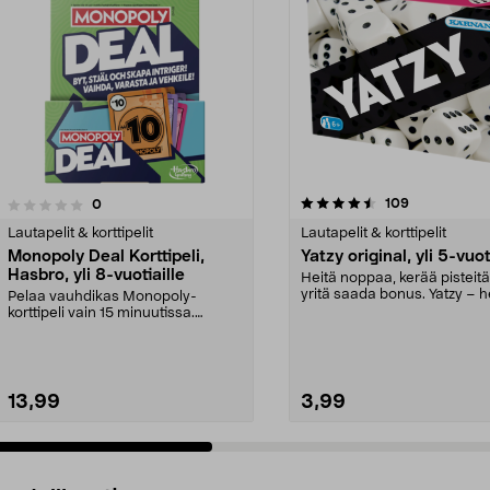
4.5 viidestä
4.5 viidestä
arvostelut
109
arvostelut
0
tähdestä
Lautapelit & korttipelit
Lautapelit & korttipelit
Monopoly Deal Korttipeli,
Yatzy original, yli 5-vuot
Hasbro, yli 8-vuotiaille
Heitä noppaa, kerää pisteitä
yritä saada bonus. Yatzy – 
Pelaa vauhdikas Monopoly-
ja hauska peli...
korttipeli vain 15 minuutissa.
Monopoly Deal -korttipel...
13,99
3,99