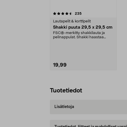
5viidestä
arvostelut
235
tähdestä
Lautapelit & korttipelit
Shakki puuta 29,5 x 29,5 cm
FSC®-merkitty shakkilauta ja
pelinappulat. Shakki haastaa
strategista ja taktist...
19,99
Lisää ostoskoriin
Tuotetiedot
Lisätietoja