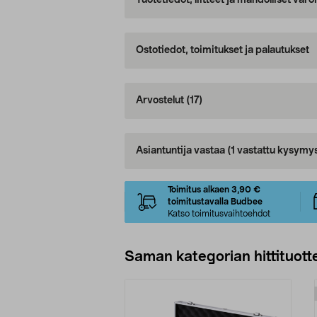
Tuotetiedot, liitteet ja mahdolliset var
Ostotiedot, toimitukset ja palautukset
Arvostelut
(17)
Asiantuntija vastaa
(1 vastattu kysymy
Toimitus alkaen 3,90 €
toimitustavalla Budbee
Katso toimitusvaihtoehdot
Saman kategorian hittituott