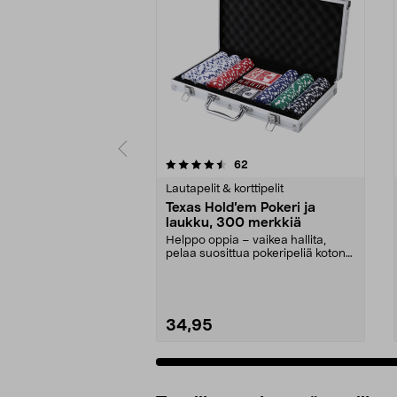
5 viidestä
arvostelut
62
0.0 viidestä
tähdestä
tähdestä
Lautapelit & korttipelit
Texas Hold’em Pokeri ja
laukku, 300 merkkiä
Helppo oppia – vaikea hallita,
pelaa suosittua pokeripeliä kotona.
Texas Hold’em...
34,95