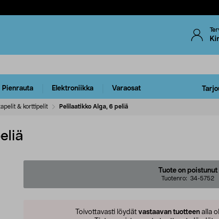
Ter
Ki
Pienrauta
Elektroniikka
Varaosat
Tarjo
apelit & korttipelit
Pelilaatikko Alga, 6 peliä
eliä
Tuote on poistunut
Tuotenro:
34-5752
Toivottavasti löydät
vastaavan tuotteen
alla o