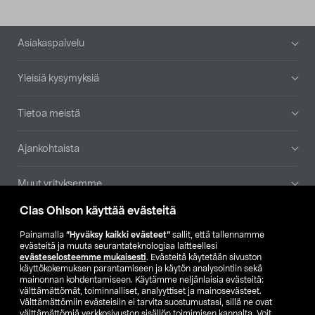
Alatunniste
Asiakaspalvelu
Yleisiä kysymyksiä
Tietoa meistä
Ajankohtaista
Muut yrityksemme
Clas Ohlson käyttää evästeitä
Etsi myymälä
Painamalla
”Hyväksy kaikki evästeet”
sallit, että tallennamme
evästeitä ja muuta seurantateknologiaa laitteellesi
SE
NO
FI
evästeselosteemme mukaisesti
. Evästeitä käytetään sivuston
käyttökokemuksen parantamiseen ja käytön analysointiin sekä
FI
SV
mainonnan kohdentamiseen. Käytämme neljänlaisia evästeitä:
välttämättömät, toiminnalliset, analyyttiset ja mainosevästeet.
Välttämättömiin evästeisiin ei tarvita suostumustasi, sillä ne ovat
välttämättömiä verkkosivuston sisällön toimimisen kannalta. Voit