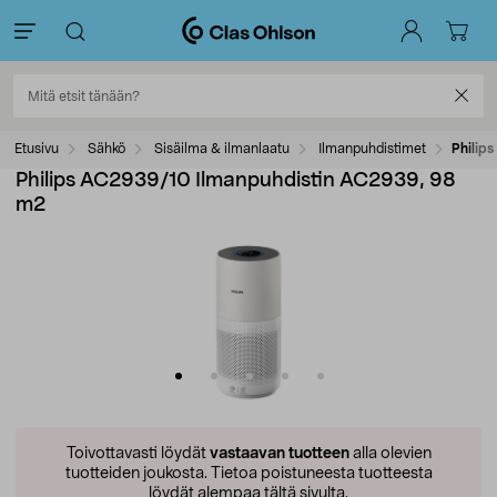
Etusivu
Sähkö
Sisäilma & ilmanlaatu
Ilmanpuhdistimet
Philip
Philips AC2939/10 Ilmanpuhdistin AC2939, 98
m2
Toivottavasti löydät
vastaavan tuotteen
alla olevien
tuotteiden joukosta.
Tietoa poistuneesta tuotteesta
löydät alempaa tältä sivulta.