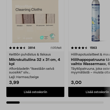
4.5viidestä
arvostelut
4.5viidestä
arvostelu
3814
1563
(1,00/kpl)
tähdestä
t
Keittiön puhdistus & tiskaus
Hiilihapotuslaitteet & mau
Mikrokuituliina 32 x 31 cm, 4
Hiilihappopatruuna tä
kpl
vaihto Wassermaxx, 6
Aftonbladetin "itsestään selvä
Täyttöpatruuna, joka ost
suosikki" siiv...
myymälästä – muista ott
patruuna mukaasi m...
Laji:
Harmaa/beige
3,99
3,00
Lisää ostoskoriin
Lisää ostoskoriin