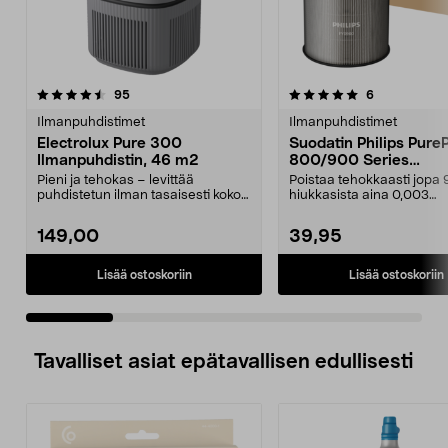
5.0 viidestä
arvostelut
5.0 viidestä
arvostelut
95
6
tähdestä
t
Ilmanpuhdistimet
Ilmanpuhdistimet
Electrolux Pure 300
Suodatin Philips Pure
Ilmanpuhdistin, 46 m2
800/900 Series
Ilmanpuhdistimeen,
Pieni ja tehokas – levittää
Poistaa tehokkaasti jopa 
FY0900/30
puhdistetun ilman tasaisesti koko
hiukkasista aina 0,003
huoneeseen. Electr...
mikrometrin kokoon asti....
149,00
39,95
Lisää ostoskoriin
Lisää ostoskoriin
Tavalliset asiat epätavallisen edullisesti