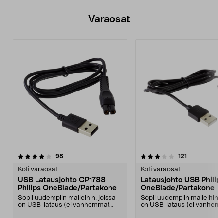
Varaosat
3.5viidestä
arvostelut
arvostelut
98
121
tähdestä
Koti varaosat
Koti varaosat
USB Latausjohto CP1788
Latausjohto USB Phili
Philips OneBlade/Partakone
OneBlade/Partakone
Sopii uudempiin malleihin, joissa
Sopii uudempiin malleihin,
on USB-lataus (ei vanhemmat
on USB-lataus (ei vanh
mallit, joissa on ...
mallit, joissa on ...