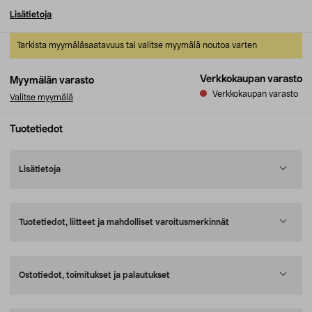
Lisätietoja
Tarkista myymäläsaatavuus tai valitse myymälä noutoa varten
Verkkokaupan varasto
Myymälän varasto
Verkkokaupan varasto
Valitse myymälä
Tuotetiedot
Lisätietoja
Tuotetiedot, liitteet ja mahdolliset varoitusmerkinnät
Ostotiedot, toimitukset ja palautukset