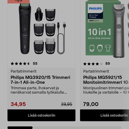
-13%
4.0 viidestä
arvostelut
4.0 viidestä
arvostelut
55
89
tähdestä
t
Partatrimmerit
Partatrimmerit
Philips MG3920/15 Trimmeri
Philips MG5921/15
7-in-1 All-in-One
Monitoimitrimmeri 10-
Trimmaa parta, ihokarvat ja
Monipuolinen trimmeri par
nenäkarvat samalla työkalulla.
hiuksille ja vartalolle – 1
Philips 7-in-1 -trimm...
lisäosaa. P...
34,95
79,00
39,95
Lisää ostoskoriin
Lisää ostoskoriin