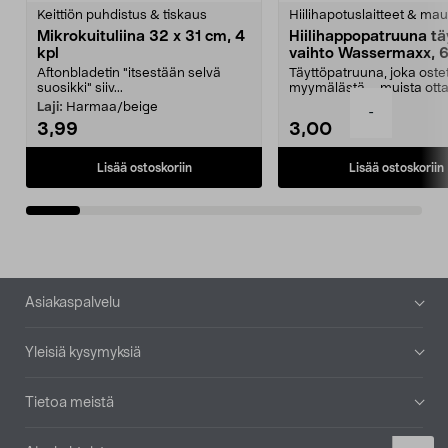
tähdestä
t
Keittiön puhdistus & tiskaus
Hiilihapotuslaitteet & mau
Mikrokuituliina 32 x 31 cm, 4
Hiilihappopatruuna tä
kpl
vaihto Wassermaxx, 6
Aftonbladetin "itsestään selvä
Täyttöpatruuna, joka ost
suosikki" siiv...
myymälästä – muista ott
patruuna mukaasi m...
Laji:
Harmaa/beige
-
3,99
3,00
Lisää ostoskoriin
Lisää ostoskoriin
Alatunniste
Asiakaspalvelu
Yleisiä kysymyksiä
Tietoa meistä