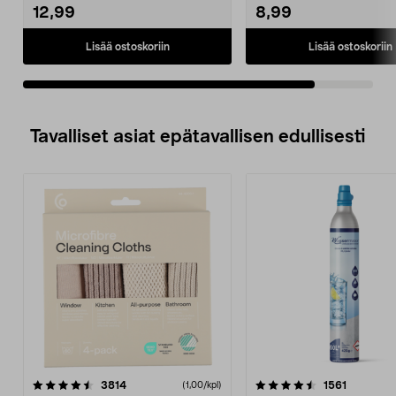
12,99
8,99
Lisää ostoskoriin
Lisää ostoskoriin
Tavalliset asiat epätavallisen edullisesti
4.5viidestä
arvostelut
4.5viidestä
arvostelu
3814
1561
(1,00/kpl)