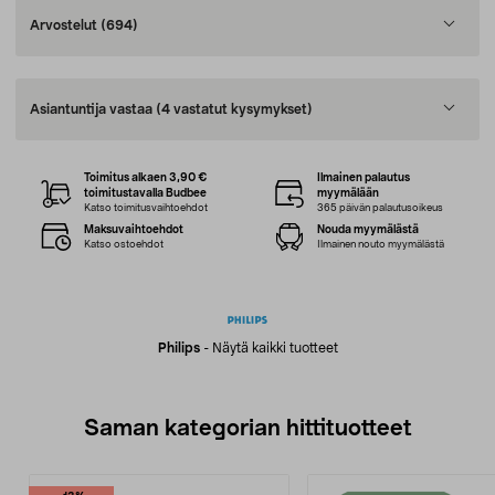
Arvostelut
(694)
Asiantuntija vastaa
(4 vastatut kysymykset)
Toimitus alkaen 3,90 €
Ilmainen palautus
toimitustavalla Budbee
myymälään
Katso toimitusvaihtoehdot
365 päivän palautusoikeus
Maksuvaihtoehdot
Nouda myymälästä
Katso ostoehdot
Ilmainen nouto myymälästä
Philips
-
Näytä kaikki tuotteet
Saman kategorian hittituotteet