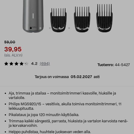
59,00
39,95
(sis. ALV:n)
4.2
(
694
)
Tuotenro:
44-5427
Tarjous on voimassa
05.02.2027
asti
Aja, trimmaa ja stailaa – monitoimitrimmeri kasvoille, hiuksille ja
vartalolle.
Philips MG5920/15 – vesitiivis, akulla toimiva monitoimitrimmeri, 11
leikkuupituutta.
Pikalataus ja jopa 120 minuutin käyttöaika.
Trimmaa kaikki sängestä, parrasta, hiuksista ja vartalon karvoista nenä-
ja korvakarvoihin.
Helppo puhdistaa, huuhtele juoksevan veden alla.