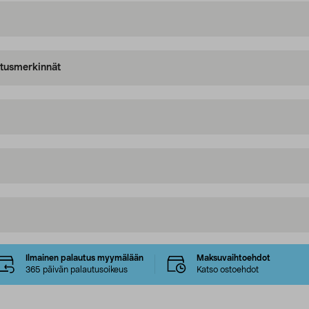
oitusmerkinnät
Ilmainen palautus myymälään
Maksuvaihtoehdot
365 päivän palautusoikeus
Katso ostoehdot