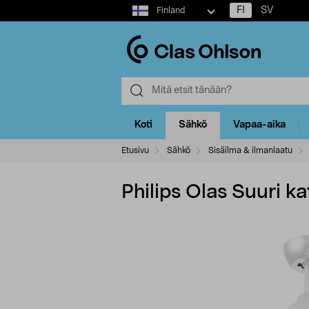
Select
FI
SV
Finland
market
Koti
Sähkö
Vapaa-aika
Etusivu
Sähkö
Sisäilma & ilmanlaatu
Philips Olas Suuri ka