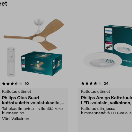
eet
4.0 viidestä
arvostelut
5.0 viidestä
arvostelut
10
24
tähdestä
Kattotuulettimet
Kattotuulettimet
Philips Olas Suuri
Philips Amigo Kattotuule
kattotuuletin valaistuksella,
LED-valaisin, valkoinen,
106 cm
himmennettävä
Tehokas ilmavirta – viilentää koko
Kattotuuletin, jossa
huoneen no...
himmennettävä LED-valo ja
kauko-ohjaus – valo ja ilma
Väri:
Valkoinen
täyde...