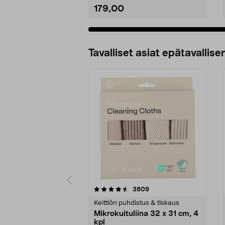
179,00
Tavalliset asiat epätavallisen
5viidestä
4.5viidestä
arvostelut
3809
tähdestä
tähdestä
Keittiön puhdistus & tiskaus
Mikrokuituliina 32 x 31 cm, 4
kpl