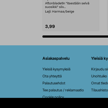
Aftonbladetin "itsestään selvä
suosikki" siiv...
Laji:
Harmaa/beige
3,99
Lisää ostoskoriin
Alatunniste
Asiakaspalvelu
Yleisiä k
Yleisiä kysymyksiä
Kirjaudu s
Ota yhteyttä
Unohtuiko
Palautusehdot
Omat tied
Tee palautus / reklamaatio
Tilaushisto
Cookie policy
Toimitustavat