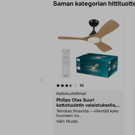
Saman kategorian hittituott
5 viidestä
3.5 viidestä
arvostelut
10
tähdestä
tähdestä
Kattotuulettimet
Philips Olas Suuri
kattotuuletin valaistuksella,
106 cm
Tehokas ilmavirta – viilentää koko
huoneen no...
Väri:
Musta