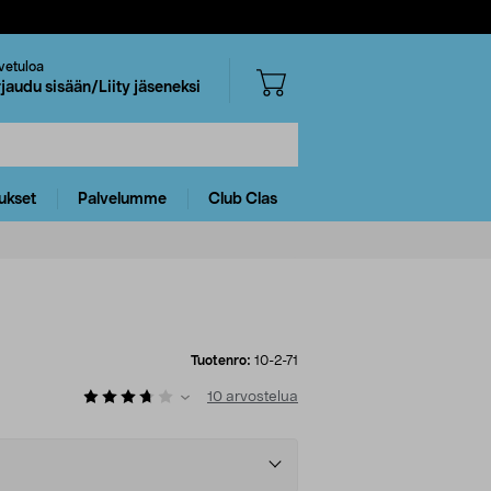
vetuloa
rjaudu sisään/Liity jäseneksi
ukset
Palvelumme
Club Clas
Tuotenro:
10-2-71
10
arvostelua