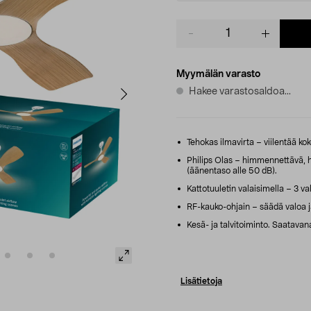
Product
quantity
Myymälän varasto
Hakee varastosaldoa...
Tehokas ilmavirta – viilentää kok
Philips Olas – himmennettävä, 
(äänentaso alle 50 dB).
Kattotuuletin valaisimella – 3 val
RF-kauko-ohjain – säädä valoa ja 
Kesä- ja talvitoiminto. Saatavana
Lisätietoja