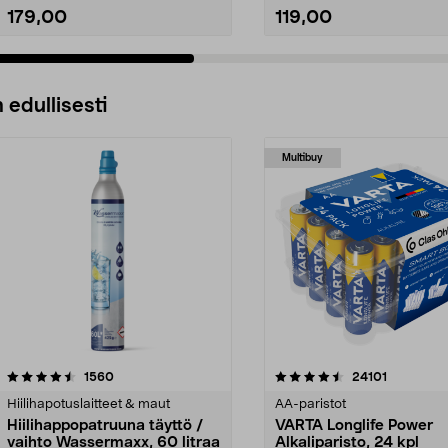
179,00
119,00
 edullisesti
Multibuy
4.5viidestä
arvostelut
4.5viidestä
arvostelut
1560
24101
tähdestä
Hiilihapotuslaitteet & maut
AA-paristot
Hiilihappopatruuna täyttö /
VARTA Longlife Power
vaihto Wassermaxx, 60 litraa
Alkaliparisto, 24 kpl