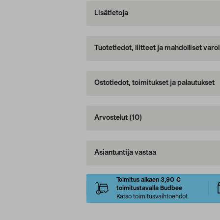
Lisätietoja
Tuotetiedot, liitteet ja mahdolliset var
Ostotiedot, toimitukset ja palautukset
Arvostelut
(10)
Asiantuntija vastaa
Toimitus alkaen 3,90 €
toimitustavalla Budbee
Katso toimitusvaihtoehdot