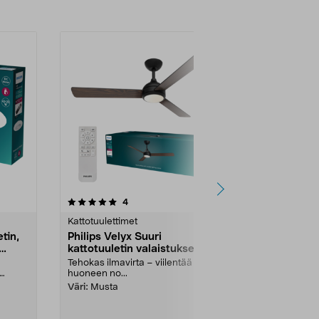
5.0 viidestä
arvostelut
5.0
4
4
tähdestä
tähdestä
Kattotuulettimet
Kattotuuletti
tin,
Philips Velyx Suuri
Philips Vely
kattotuuletin valaistuksella,
kattotuuleti
132 cm
132 cm
Tehokas ilmavirta – viilentää koko
Tehokas ilmavi
huoneen no...
huoneen no...
Väri:
Musta
Väri:
Valkoin