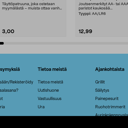
Täyttöpatruuna, joka ostetaan
Joutsenmerkityt AA- tai AA
myymälästä – muista ottaa vanha
paristot kaukosää...
patruuna mukaasi m...
Tyyppi:
AA/LR6
3,00
12,99
Lisää ostoskoriin
Lisää ostoskoriin
ysymyksiä
Tietoa meistä
Ajankohtaista
isään/Rekisteröidy
Tietoa meistä
Grillit
 salasana?
Uutishuone
Säilytys
ot
Vastuullisuus
Painepesurit
ria
Ura
Ruohotrimmerit
Aurinkokennovala