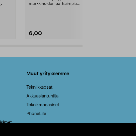
markkinoiden parhaimpia.
A-
Testivoittaja 
Kestävä, jopa 50 % suurempi ...
roskapussi u
Roskapussi, jo
6,00
2,00
Lisää ostoskoriin
Lisää
Muut yrityksemme
Tekniikkaosat
Akkuasiantuntija
Teknikmagasinet
PhoneLife
isimet