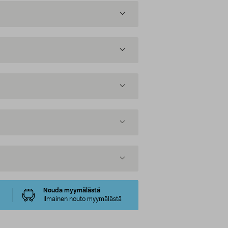
Nouda myymälästä
Ilmainen nouto myymälästä