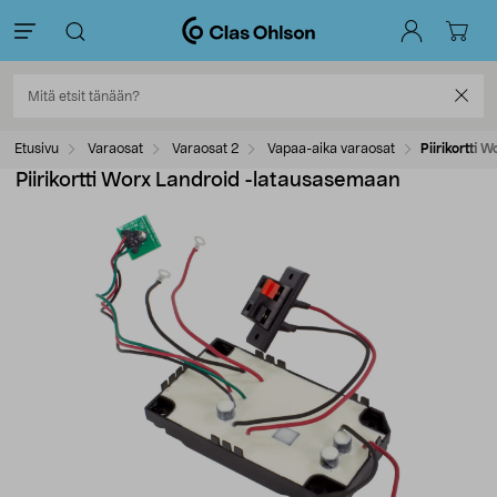
Etusivu
Varaosat
Varaosat 2
Vapaa-aika varaosat
Piirikortti
Piirikortti Worx Landroid -latausasemaan