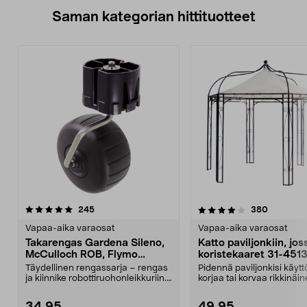
Saman kategorian hittituotteet
4.0 viidestä
arvostelut
4.5 viidestä
arvostelu
245
380
tähdestä
t
Vapaa-aika varaosat
Vapaa-aika varaosat
Takarengas Gardena Sileno,
Katto paviljonkiin, jos
McCulloch ROB, Flymo
koristekaaret 31-451
Easilife
Täydellinen rengassarja – rengas
Pidennä paviljonkisi käytt
ja kiinnike robottiruohonleikkuriin.
korjaa tai korvaa rikkinäin
Takapyörä ...
Puutarhap...