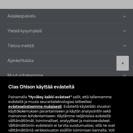
Alatunniste
Asiakaspalvelu
Yleisiä kysymyksiä
Tietoa meistä
Ajankohtaista
Product
+
quantity
Muut yrityksemme
Clas Ohlson käyttää evästeitä
Etsi myymälä
Painamalla
”Hyväksy kaikki evästeet”
sallit, että tallennamme
evästeitä ja muuta seurantateknologiaa laitteellesi
SE
NO
FI
evästeselosteemme mukaisesti
. Evästeitä käytetään sivuston
käyttökokemuksen parantamiseen ja käytön analysointiin sekä
FI
SV
mainonnan kohdentamiseen. Käytämme neljänlaisia evästeitä:
välttämättömät, toiminnalliset, analyyttiset ja mainosevästeet.
Välttämättömiin evästeisiin ei tarvita suostumustasi, sillä ne ovat
välttämättömiä verkkosivuston sisällön toimimisen kannalta. Voit