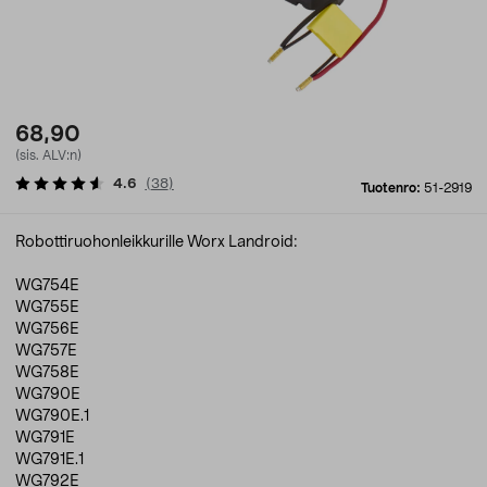
68,90
(sis. ALV:n)
4.6
(
38
)
Tuotenro:
51-2919
Robottiruohonleikkurille Worx Landroid:
WG754E
WG755E
WG756E
WG757E
WG758E
WG790E
WG790E.1
WG791E
WG791E.1
WG792E