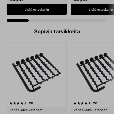
34,95
49,95
Lisää ostoskoriin
Lisää ostoskoriin
Sopivia tarvikkeita
4.5viidestä
arvostelut
4.5viidestä
arvostelut
26
26
tähdestä
t
Vapaa-aika varaosat
Vapaa-aika varaosat