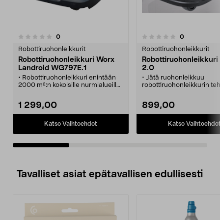
arvostelut
arvostelut
0
0
0.0 viidestä
0.0 viidestä
tähdestä
t
Robottiruohonleikkurit
Robottiruohonleikkurit
Robottiruohonleikkuri Worx
Robottiruohonleikkuri
Landroid WG797E.1
2.0
• Robottiruohonleikkuri enintään
• Jätä ruohonleikkuu
2000 m²:n kokoisille nurmialueille.
robottiruohonleikkurin teh
• Jätä ruohonleikkuu
niin aikaa vapautuu muu
robottiruohonleikkurin tehtäväksi,
• Sopii enintään 1000 m²:
1 299,00
899,00
niin aikaa vapautuu muuhun.
kokoisten nurmialueiden
• Ruohonleikkuria hallitaan
leikkaamiseen.
älypuhelinsovelluksen avulla.
• Esiohjelmoitu, helppo ot
Katso Vaihtoehdot
Katso Vaihtoehdo
• Esiohjelmoitu, helppo ottaa
käyttöön.
käyttöön.
Tavalliset asiat epätavallisen edullisesti