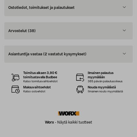
Ostotiedot, toimitukset ja palautukset
Arvostelut
(38)
Asiantuntija vastaa
(2 vastatut kysymykset)
Toimitus alkaen 3,90 €
Ilmainen palautus
toimitustavalla Budbee
myymälään
Katso toimitusvaihtoehdot
365 päivän palautusoikeus
Maksuvaihtoehdot
Nouda myymälästä
Katso ostoehdot
Ilmainen nouto myymälästä
Worx
-
Näytä kaikki tuotteet