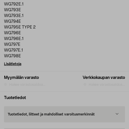
WG792E.1
WG793E
WG793E.1
WG794E
WG795E TYPE 2
WG796E
WG796E.1
WG797E
WG797E.1
WG798E
Lisätietoja
Myymälän varasto
Verkkokaupan varasto
Hakee varastosaldoa...
Hakee varastosaldoa...
Tuotetiedot
Tuotetiedot, liitteet ja mahdolliset varoitusmerkinnät