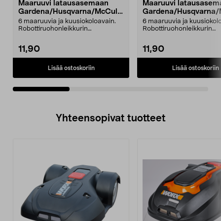
Maaruuvi latausasemaan
Maaruuvi latausasem
Gardena/Husqvarna/McCullo
Gardena/Husqvarna/
ch
ch
6 maaruuvia ja kuusiokoloavain.
6 maaruuvia ja kuusiokol
Robottiruohonleikkurin
Robottiruohonleikkurin
latausasemaan. Sopii mm. ...
latausasemaan. Sopii mm. 
11,90
11,90
Lisää ostoskoriin
Lisää ostoskoriin
Yhteensopivat tuotteet