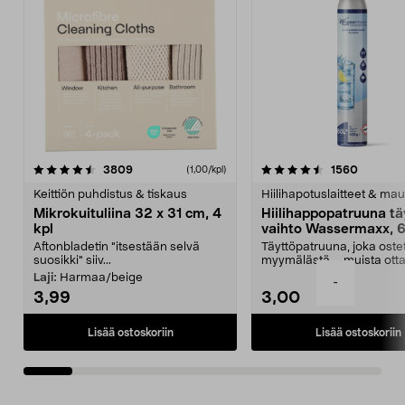
4.5viidestä
arvostelut
4.5viidestä
arvostel
3809
1560
(1,00/kpl)
tähdestä
t
Keittiön puhdistus & tiskaus
Hiilihapotuslaitteet & mau
Mikrokuituliina 32 x 31 cm, 4
Hiilihappopatruuna tä
kpl
vaihto Wassermaxx, 6
Aftonbladetin "itsestään selvä
Täyttöpatruuna, joka ost
suosikki" siiv...
myymälästä – muista ott
patruuna mukaasi m...
Laji:
Harmaa/beige
-
3,99
3,00
Lisää ostoskoriin
Lisää ostoskoriin