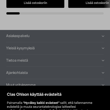
Lisää ostoskoriin
Lisää ostoskoriin
Alatunniste
Asiakaspalvelu
Yleisiä kysymyksiä
Tietoa meistä
Ajankohtaista
Muut yrityksemme
Clas Ohlson käyttää evästeitä
Etsi myymälä
Painamalla
”Hyväksy kaikki evästeet”
sallit, että tallennamme
evästeitä ja muuta seurantateknologiaa laitteellesi
SE
NO
FI