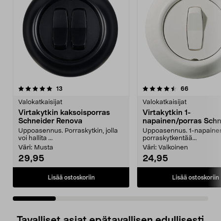
4.5 viidestä
arvostelut
4.5 viidestä
arvostelut
13
66
tähdestä
t
Valokatkaisijat
Valokatkaisijat
Virtakytkin kaksoisporras
Virtakytkin 1-
Schneider Renova
napainen/porras Schn
Renova
Uppoasennus. Porraskytkin, jolla
Uppoasennus. 1-napaine
voi hallita ...
porraskytkentää...
Väri:
Musta
Väri:
Valkoinen
29,95
24,95
Lisää ostoskoriin
Lisää ostoskoriin
Tavalliset asiat epätavallisen edullisesti