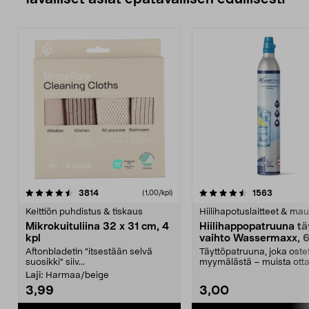
4.5viidestä
arvostelut
4.5viidestä
arvostelu
3814
1563
(1,00/kpl)
tähdestä
t
Keittiön puhdistus & tiskaus
Hiilihapotuslaitteet & mau
Mikrokuituliina 32 x 31 cm, 4
Hiilihappopatruuna tä
kpl
vaihto Wassermaxx, 6
Aftonbladetin "itsestään selvä
Täyttöpatruuna, joka ost
suosikki" siiv...
myymälästä – muista ott
patruuna mukaasi m...
Laji:
Harmaa/beige
3,99
3,00