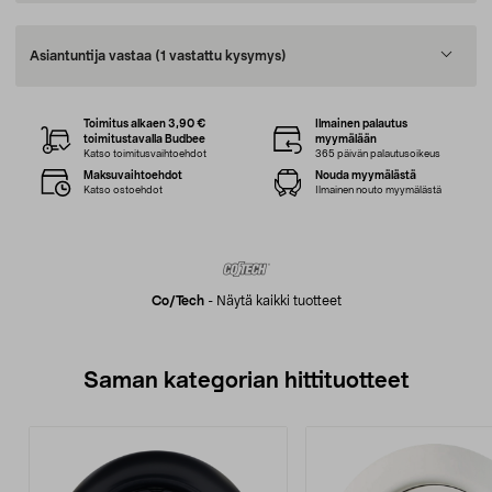
Asiantuntija vastaa
(1 vastattu kysymys)
Toimitus alkaen 3,90 €
Ilmainen palautus
toimitustavalla Budbee
myymälään
Katso toimitusvaihtoehdot
365 päivän palautusoikeus
Maksuvaihtoehdot
Nouda myymälästä
Katso ostoehdot
Ilmainen nouto myymälästä
Co/tech
-
Näytä kaikki tuotteet
Saman kategorian hittituotteet