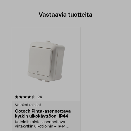
Vastaavia tuotteita
arvostelut
26
Valokatkaisijat
Cotech Pinta-asennettava
kytkin ulkokäyttöön, IP44
Koteloitu pinta-asennettava
virtakytkin ulkotiloihin – IP44.
Cotech-kytkin – pai...