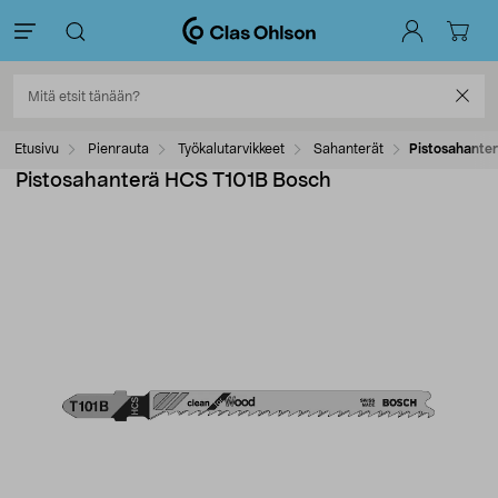
Etusivu
Pienrauta
Työkalutarvikkeet
Sahanterät
Pistosahante
Pistosahanterä HCS T101B Bosch