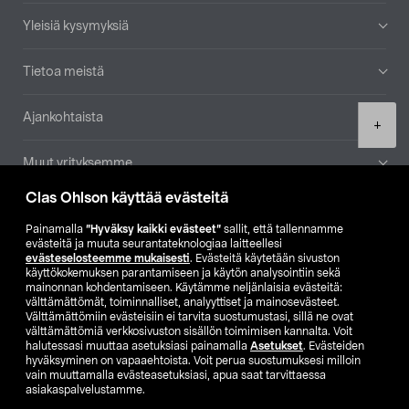
Yleisiä kysymyksiä
Tietoa meistä
Ajankohtaista
Product
+
quantity
Muut yrityksemme
Clas Ohlson käyttää evästeitä
Etsi myymälä
Painamalla
”Hyväksy kaikki evästeet”
sallit, että tallennamme
evästeitä ja muuta seurantateknologiaa laitteellesi
SE
NO
FI
evästeselosteemme mukaisesti
. Evästeitä käytetään sivuston
käyttökokemuksen parantamiseen ja käytön analysointiin sekä
FI
SV
mainonnan kohdentamiseen. Käytämme neljänlaisia evästeitä:
välttämättömät, toiminnalliset, analyyttiset ja mainosevästeet.
Välttämättömiin evästeisiin ei tarvita suostumustasi, sillä ne ovat
välttämättömiä verkkosivuston sisällön toimimisen kannalta. Voit
halutessasi muuttaa asetuksiasi painamalla
Asetukset
. Evästeiden
hyväksyminen on vapaaehtoista. Voit perua suostumuksesi milloin
vain muuttamalla evästeasetuksiasi, apua saat tarvittaessa
asiakaspalvelustamme.
Club Clas
Ostoehdot
Tietosuojaseloste