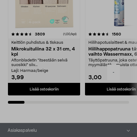
4.5viidestä
arvostelut
4.5viidestä
arvostel
3809
1560
(1,00/kpl)
tähdestä
t
Keittiön puhdistus & tiskaus
Hiilihapotuslaitteet & mau
Mikrokuituliina 32 x 31 cm, 4
Hiilihappopatruuna tä
kpl
vaihto Wassermaxx, 6
Aftonbladetin "itsestään selvä
Täyttöpatruuna, joka ost
suosikki" siiv...
myymälästä – muista ott
patruuna mukaasi m...
Laji:
Harmaa/beige
-
3,99
3,00
Lisää ostoskoriin
Lisää ostoskoriin
Alatunniste
Asiakaspalvelu