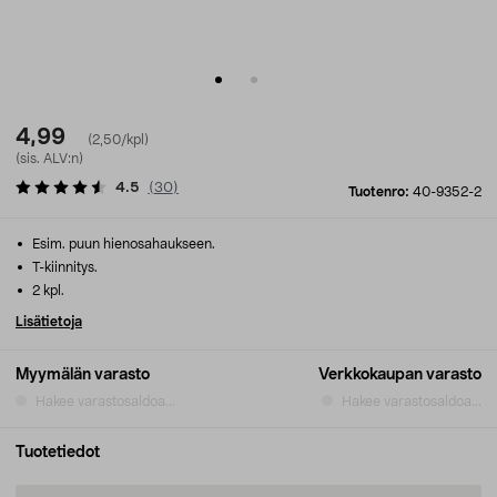
4,99
(2,50/kpl)
(sis. ALV:n)
4.5
(
30
)
Tuotenro:
40-9352-2
Esim. puun hienosahaukseen.
T-kiinnitys.
2 kpl.
Lisätietoja
Myymälän varasto
Verkkokaupan varasto
Hakee varastosaldoa...
Hakee varastosaldoa...
Tuotetiedot