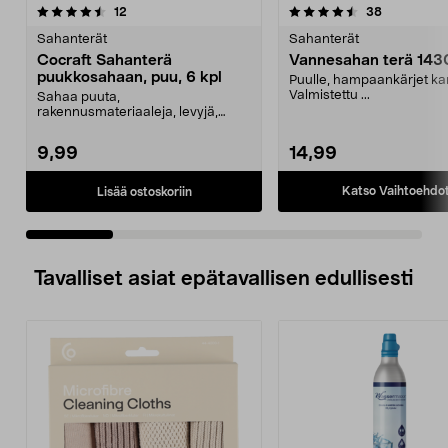
4.5 viidestä
arvostelut
4.5 viidestä
arvostelut
12
38
tähdestä
t
Sahanterät
Sahanterät
Cocraft Sahanterä
Vannesahan terä 14
puukkosahaan, puu, 6 kpl
Puulle, hampaankärjet kar
Valmistettu ...
Sahaa puuta,
rakennusmateriaaleja, levyjä,
pyöreitä kappaleita jne. nopeasti
ja ...
9,99
14,99
Katso Vaihtoehdo
Lisää ostoskoriin
Tavalliset asiat epätavallisen edullisesti