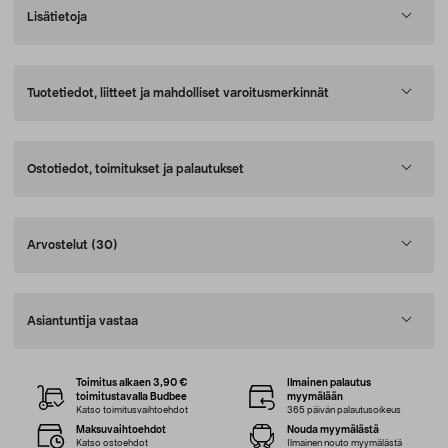
Lisätietoja
Tuotetiedot, liitteet ja mahdolliset varoitusmerkinnät
Ostotiedot, toimitukset ja palautukset
Arvostelut
(30)
Asiantuntija vastaa
Toimitus alkaen 3,90 €
Ilmainen palautus
toimitustavalla Budbee
myymälään
Katso toimitusvaihtoehdot
365 päivän palautusoikeus
Maksuvaihtoehdot
Nouda myymälästä
Katso ostoehdot
Ilmainen nouto myymälästä