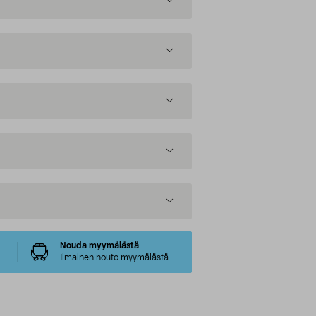
Nouda myymälästä
Ilmainen nouto myymälästä