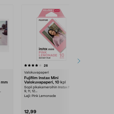
4.5 viidestä
arvostelut
4.5
26
9
tähdestä
tähdestä
Valokuvapaperi
Valokuvapape
Fujifilm Instax Mini
Fujifilm Ins
8 mm
Valokuvapaperi, 10 kpl
Valokuvapa
a
Sopii pikakameroihin Instax Mini 8,
Värifilmi pik
9, 11, 12...
saatavana eri 
Laji:
Pink Lemonade
Kpl/pkt:
10
12,99
14,99