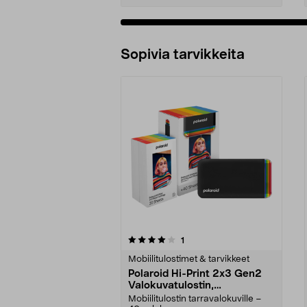
Sopivia tarvikkeita
0viidestä
4.0viidestä
arvostelut
1
tähdestä
tähdestä
Mobiilitulostimet & tarvikkeet
Polaroid Hi-Print 2x3 Gen2
Valokuvatulostin,
valokuvapaperi mukana
Mobiilitulostin tarravalokuville –