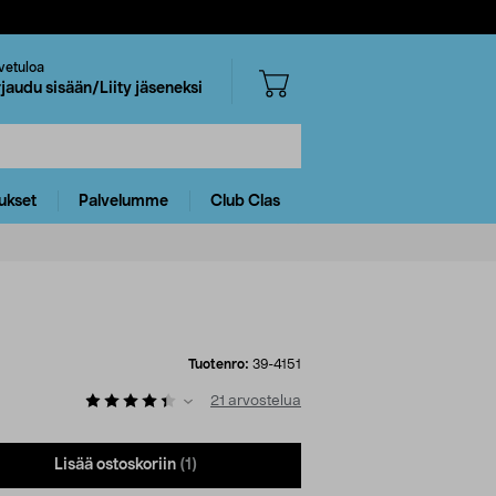
vetuloa
rjaudu sisään/Liity jäseneksi
ukset
Palvelumme
Club Clas
Tuotenro:
39-4151
21
arvostelua
Lisää ostoskoriin
(1)