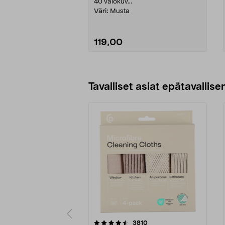
40 valokuv...
Väri:
Musta
119,00
Lisää ostoskoriin
Tavalliset asiat epätavallisen
5viidestä
4.5viidestä
arvostelut
3810