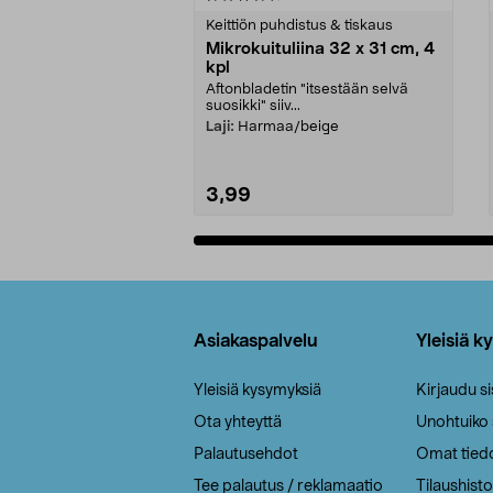
tähdestä
tähdestä
Keittiön puhdistus & tiskaus
Mikrokuituliina 32 x 31 cm, 4
kpl
Aftonbladetin "itsestään selvä
suosikki" siiv...
Laji:
Harmaa/beige
3,99
Lisää ostoskoriin
Alatunniste
Asiakaspalvelu
Yleisiä k
Yleisiä kysymyksiä
Kirjaudu s
Ota yhteyttä
Unohtuiko
Palautusehdot
Omat tied
Tee palautus / reklamaatio
Tilaushisto