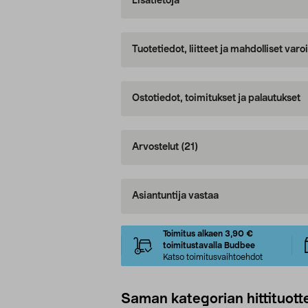
Lisätietoja
Tuotetiedot, liitteet ja mahdolliset var
Ostotiedot, toimitukset ja palautukset
Arvostelut
(21)
Asiantuntija vastaa
Toimitus alkaen 3,90 €
toimitustavalla Budbee
Katso toimitusvaihtoehdot
Saman kategorian hittituott