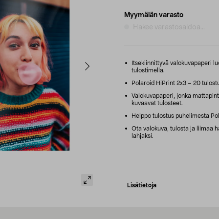
Myymälän varasto
Hakee varastosaldoa...
Itsekiinnittyvä valokuvapaperi luo
tulostimella.
Polaroid HiPrint 2x3 – 20 tulostu
Valokuvapaperi, jonka mattapinta
kuvaavat tulosteet.
Helppo tulostus puhelimesta Pola
Ota valokuva, tulosta ja liimaa 
lahjaksi.
Lisätietoja