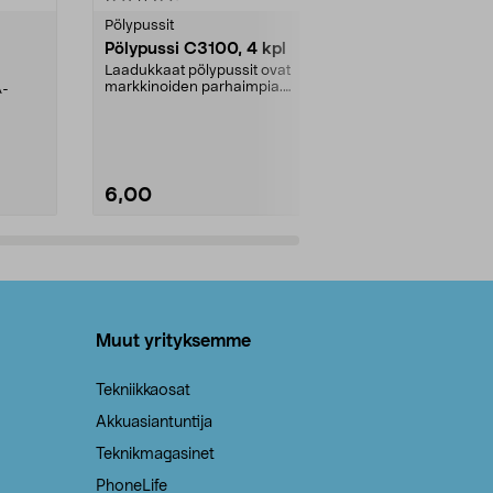
tähdestä
tähdestä
Pölypussit
Kierrätys & ro
Pölypussi C3100, 4 kpl
Roskapussi,
kahvat, 30 l
Laadukkaat pölypussit ovat
markkinoiden parhaimpia.
A-
Testivoittaja 
Kestävä, jopa 50 % suurempi ...
roskapussi u
Roskapussi, jo
6,00
2,00
Lisää ostoskoriin
Lisää
Muut yrityksemme
Tekniikkaosat
Akkuasiantuntija
Teknikmagasinet
PhoneLife