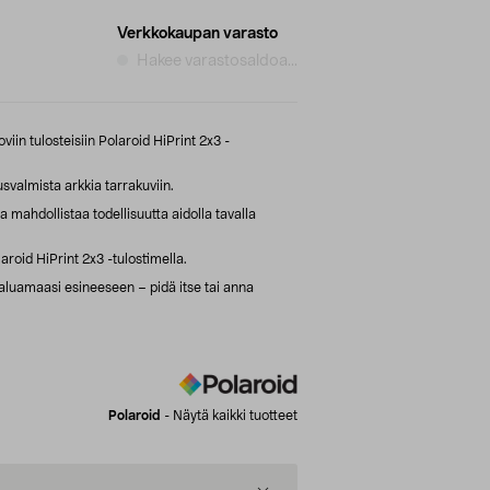
Verkkokaupan varasto
Hakee varastosaldoa...
viin tulosteisiin Polaroid HiPrint 2x3 -
svalmista arkkia tarrakuviin.
 mahdollistaa todellisuutta aidolla tavalla
roid HiPrint 2x3 -tulostimella.
haluamaasi esineeseen – pidä itse tai anna
Polaroid
-
Näytä kaikki tuotteet