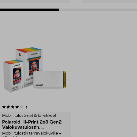
arvostelut
1
Mobiilitulostimet & tarvikkeet
Polaroid Hi-Print 2x3 Gen2
Valokuvatulostin,
valokuvapaperi mukana
Mobiilitulostin tarravalokuville –