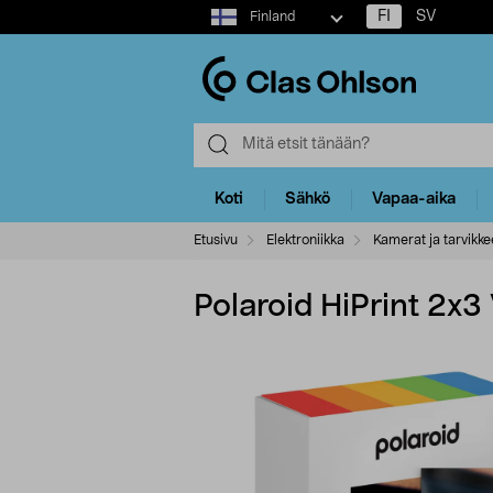
Select
FI
SV
Finland
market
Koti
Sähkö
Vapaa-aika
Etusivu
Elektroniikka
Kamerat ja tarvikke
Polaroid HiPrint 2x3