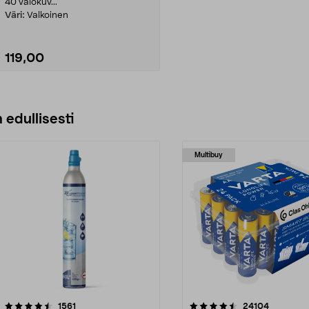
40 valokuv...
Väri:
Valkoinen
119,00
Lisää ostoskoriin
 edullisesti
Multibuy
4.5viidestä
arvostelut
4.5viidestä
arvostelut
1561
24104