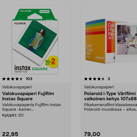
4.5 viidestä
arvostelut
4.0 viidestä
arvostelut
103
3
tähdestä
Valokuvapaperi
Valokuvapaperi
Valokuvapaperi Fujifilm
Polaroid i-Type Värifilmi
Instax Square
valkoinen kehys 107x8
Valokuvapaperia Fujifilm Instax
Pikakamerafilmi klassisess
Square -kamer...
Polaroid-muodossa – aitoa
retrotunnelmaa. Polaroid i...
Kpl/pkt:
20
22,95
79,00