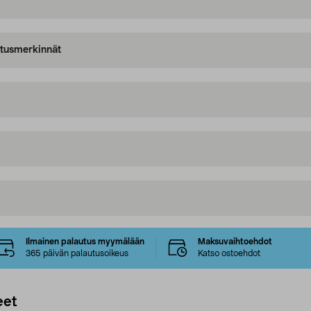
oitusmerkinnät
Ilmainen palautus myymälään
Maksuvaihtoehdot
365 päivän palautusoikeus
Katso ostoehdot
eet