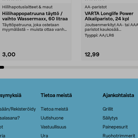
tähdestä
Hiilihapotuslaitteet & maut
AA-paristot
Hiilihappopatruuna täyttö /
VARTA Longlife Power
vaihto Wassermaxx, 60 litraa
Alkaliparisto, 24 kpl
Täyttöpatruuna, joka ostetaan
Joutsenmerkityt AA- tai AA
myymälästä – muista ottaa vanha
paristot kaukosää...
patruuna mukaasi m...
Tyyppi:
AA/LR6
3,00
12,99
Lisää ostoskoriin
Lisää ostoskoriin
ysymyksiä
Tietoa meistä
Ajankohtaista
isään/Rekisteröidy
Tietoa meistä
Grillit
 salasana?
Uutishuone
Säilytys
ot
Vastuullisuus
Painepesurit
ria
Ura
Ruohotrimmerit