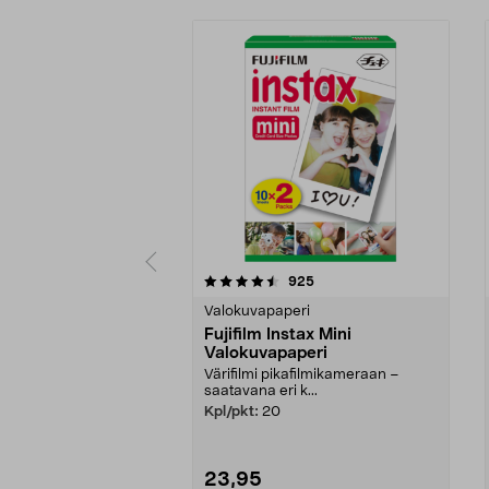
5 viidestä
4.5 viidestä
arvostelut
925
tähdestä
tähdestä
Valokuvapaperi
Fujifilm Instax Mini
Valokuvapaperi
Värifilmi pikafilmikameraan –
saatavana eri k...
Kpl/pkt:
20
23,95