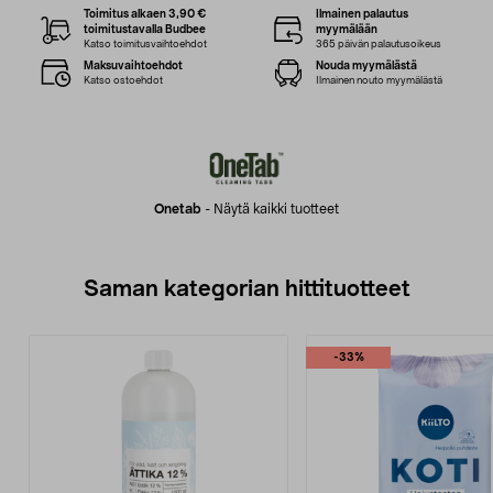
Toimitus alkaen 3,90 €
Ilmainen palautus
toimitustavalla Budbee
myymälään
Katso toimitusvaihtoehdot
365 päivän palautusoikeus
Maksuvaihtoehdot
Nouda myymälästä
Katso ostoehdot
Ilmainen nouto myymälästä
Onetab
-
Näytä kaikki tuotteet
Saman kategorian hittituotteet
-33%