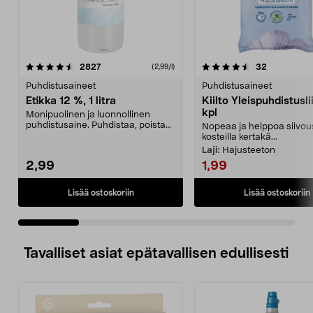
4.5 viidestä
arvostelut
4.5 viidestä
arvostelut
2827
32
(2,99/l)
tähdestä
t
Puhdistusaineet
Puhdistusaineet
Etikka 12 %, 1 litra
Kiilto Yleispuhdistusli
kpl
Monipuolinen ja luonnollinen
puhdistusaine. Puhdistaa, poistaa
Nopeaa ja helppoa siivou
kalkin ja kerrost...
kosteilla kertakä...
Laji:
Hajusteeton
2,99
1,99
Lisää ostoskoriin
Lisää ostoskoriin
Tavalliset asiat epätavallisen edullisesti