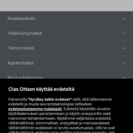
Alatunniste
Asiakaspalvelu
Yleisiä kysymyksiä
Tietoa meistä
Ajankohtaista
Muut yrityksemme
Clas Ohlson käyttää evästeitä
Etsi myymälä
Painamalla
”Hyväksy kaikki evästeet”
sallit, että tallennamme
evästeitä ja muuta seurantateknologiaa laitteellesi
SE
NO
FI
evästeselosteemme mukaisesti
. Evästeitä käytetään sivuston
käyttökokemuksen parantamiseen ja käytön analysointiin sekä
FI
SV
mainonnan kohdentamiseen. Käytämme neljänlaisia evästeitä:
välttämättömät, toiminnalliset, analyyttiset ja mainosevästeet.
Välttämättömiin evästeisiin ei tarvita suostumustasi, sillä ne ovat
välttämättömiä verkkosivuston sisällön toimimisen kannalta. Voit