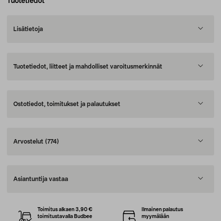
Tuotetiedot
Lisätietoja
Tuotetiedot, liitteet ja mahdolliset varoitusmerkinnät
Ostotiedot, toimitukset ja palautukset
Arvostelut
(774)
Asiantuntija vastaa
Toimitus alkaen 3,90 €
Ilmainen palautus
toimitustavalla Budbee
myymälään