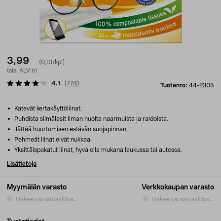
3,99
(0,13/kpl)
(sis. ALV:n)
4.1
(
774
)
Tuotenro:
44-2305
Kätevät kertakäyttöliinat.
Puhdista silmälasit ilman huolta naarmuista ja raidoista.
Jättää huurtumisen estävän suojapinnan.
Pehmeät liinat eivät nukkaa.
Yksittäispakatut liinat, hyvä olla mukana laukussa tai autossa.
Lisätietoja
Myymälän varasto
Verkkokaupan varasto
Hakee varastosaldoa...
Hakee varastosaldoa...