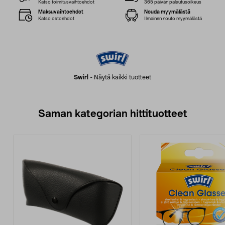
Katso toimitusvaihtoehdot
365 päivän palautusoikeus
Maksuvaihtoehdot
Nouda myymälästä
Katso ostoehdot
Ilmainen nouto myymälästä
Swirl
-
Näytä kaikki tuotteet
Saman kategorian hittituotteet