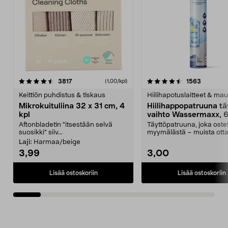
4.5viidestä
arvostelut
4.5viidestä
arvostelu
3817
1563
(1,00/kpl)
tähdestä
t
Keittiön puhdistus & tiskaus
Hiilihapotuslaitteet & mau
Mikrokuituliina 32 x 31 cm, 4
Hiilihappopatruuna tä
kpl
vaihto Wassermaxx, 6
Aftonbladetin "itsestään selvä
Täyttöpatruuna, joka ost
suosikki" siiv...
myymälästä – muista ott
patruuna mukaasi m...
Laji:
Harmaa/beige
3,99
3,00
Lisää ostoskoriin
Lisää ostoskoriin