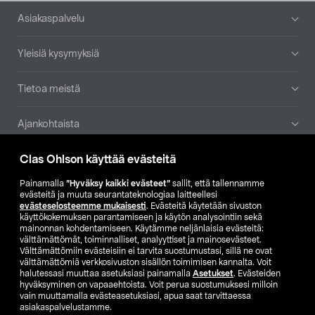
Alatunniste
Asiakaspalvelu
Yleisiä kysymyksiä
Tietoa meistä
Ajankohtaista
Clas Ohlson käyttää evästeitä
Muut yrityksemme
Painamalla
”Hyväksy kaikki evästeet”
sallit, että tallennamme
Etsi myymälä
evästeitä ja muuta seurantateknologiaa laitteellesi
evästeselosteemme mukaisesti
. Evästeitä käytetään sivuston
käyttökokemuksen parantamiseen ja käytön analysointiin sekä
mainonnan kohdentamiseen. Käytämme neljänlaisia evästeitä:
SE
NO
FI
välttämättömät, toiminnalliset, analyyttiset ja mainosevästeet.
Välttämättömiin evästeisiin ei tarvita suostumustasi, sillä ne ovat
FI
SV
välttämättömiä verkkosivuston sisällön toimimisen kannalta. Voit
halutessasi muuttaa asetuksiasi painamalla
Asetukset
. Evästeiden
hyväksyminen on vapaaehtoista. Voit perua suostumuksesi milloin
vain muuttamalla evästeasetuksiasi, apua saat tarvittaessa
asiakaspalvelustamme.