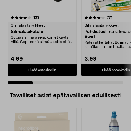
4.0 viidestä
arvostelut
4.0 viidestä
arvostelut
133
774
tähdestä
t
Silmälasitarvikkeet
Silmälasitarvikkeet
Silmälasikotelo
Puhdistusliina silmäla
Swirl
Suojaa silmälaseja, kun et käytä
niitä. Sopii sekä silmälaseille että
Kätevät kertakäyttöliinat.
aurinkolas...
silmälasit ilman huolta n
ja raidoi...
4,99
3,99
Lisää ostoskoriin
Lisää ostoskoriin
Tavalliset asiat epätavallisen edullisesti